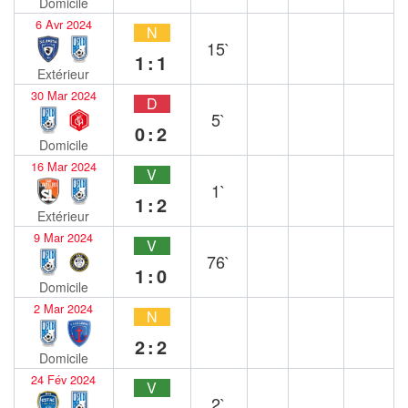
Domicile
6 Avr 2024
N
15`
1:1
Extérieur
30 Mar 2024
D
5`
0:2
Domicile
16 Mar 2024
V
1`
1:2
Extérieur
9 Mar 2024
V
76`
1:0
Domicile
2 Mar 2024
N
2:2
Domicile
24 Fév 2024
V
2`