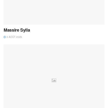
Massire Sylla
4 AOÛT 2026