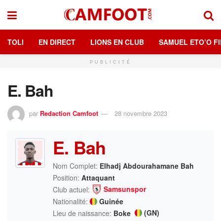
TOLI
EN DIRECT
LIONS EN CLUB
SAMUEL ETO’O FI
PUBLICITÉ
E. Bah
par
Redaction Camfoot
28 novembre 2023
E. Bah
Nom Complet:
Elhadj Abdourahamane Bah
Position:
Attaquant
Samsunspor
Club actuel:
Nationalité:
Guinée
(GN)
Lieu de naissance:
Boke