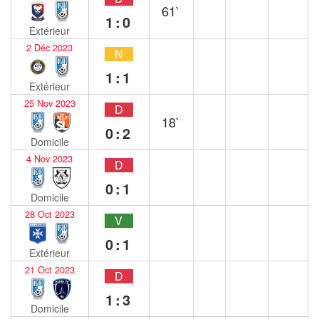
61`
1:0
Extérieur
2 Déc 2023
N
1:1
Extérieur
25 Nov 2023
D
18`
0:2
Domicile
4 Nov 2023
D
0:1
Domicile
28 Oct 2023
V
0:1
Extérieur
21 Oct 2023
D
1:3
Domicile