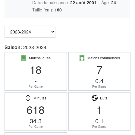
Date de naissance:
22 août 2001
Âge:
24
Taille (cm):
180
Saison:
2023-2024
Matchs joués
Matchs commencés
18
7
-
0.4
Per Game
Per Game
Minutes
Buts
618
1
34.3
0.1
Per Game
Per Game