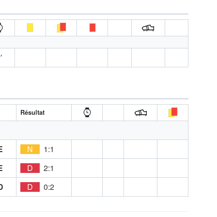
′
Résultat
E
N
1:1
E
D
2:1
D
D
0:2