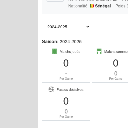
Nationalité:
Sénégal
Poids (
Saison:
2024-2025
Matchs joués
Matchs comme
0
0
-
0
Per Game
Per Game
Passes décisives
0
0
Per Game