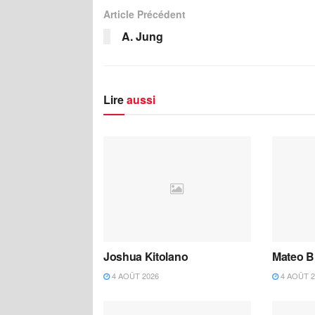
Article Précédent
A. Jung
Lire
aussi
Joshua Kitolano
Mateo B
4 AOÛT 2026
4 AOÛT 2