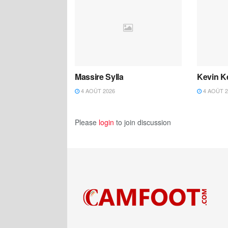
Massire Sylla
Kevin K
4 AOÛT 2026
4 AOÛT 2
Please
login
to join discussion