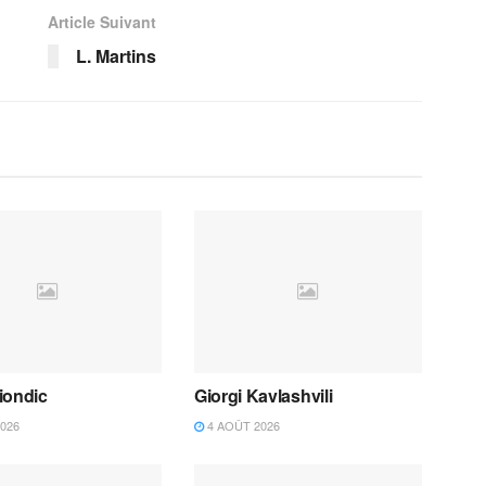
Article Suivant
L. Martins
iondic
Giorgi Kavlashvili
026
4 AOÛT 2026