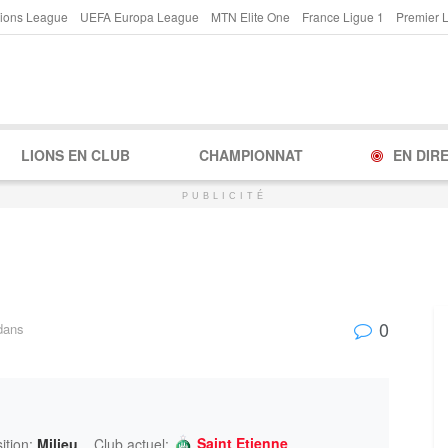
ions League
UEFA Europa League
MTN Elite One
France Ligue 1
Premier 
LIONS EN CLUB
CHAMPIONNAT
EN DIR
PUBLICITÉ
0
dans
Saint Etienne
ition:
Milieu
Club actuel: