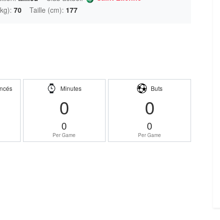
kg):
70
Taille (cm):
177
ncés
Minutes
Buts
0
0
0
0
Per Game
Per Game