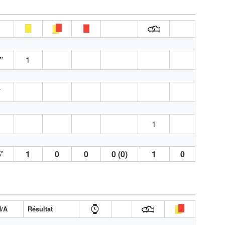
′
1
′
1
′
1
0
0
0 (0)
1
0
H/A
Résultat