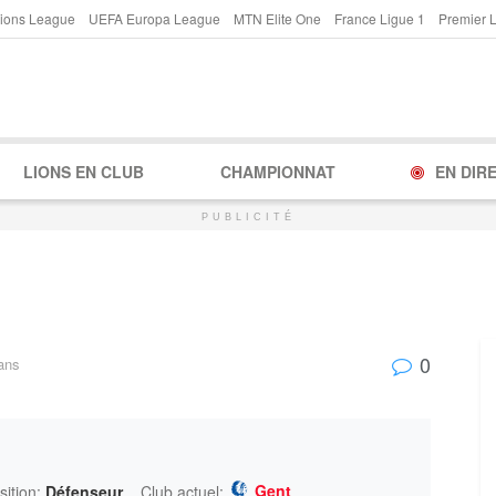
ions League
UEFA Europa League
MTN Elite One
France Ligue 1
Premier 
LIONS EN CLUB
CHAMPIONNAT
EN DIR
PUBLICITÉ
0
ans
Gent
sition:
Défenseur
Club actuel: