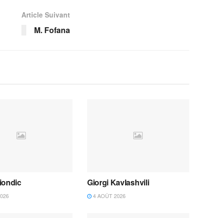
Article Suivant
M. Fofana
iondic
Giorgi Kavlashvili
026
4 AOÛT 2026