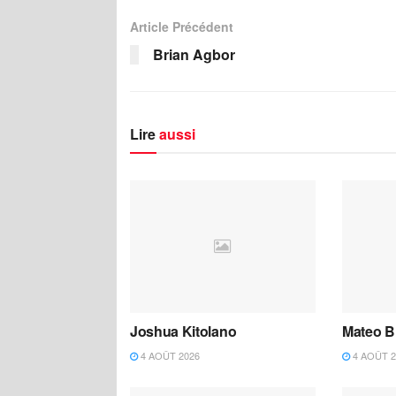
Article Précédent
Brian Agbor
Lire
aussi
Joshua Kitolano
Mateo B
4 AOÛT 2026
4 AOÛT 2