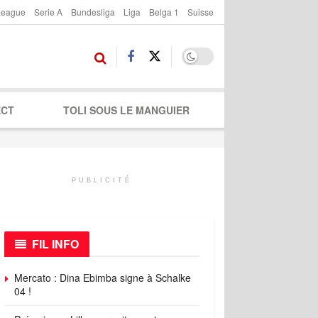
League
Serie A
Bundesliga
Liga
Belga 1
Suisse
ECT
TOLI SOUS LE MANGUIER
PUBLICITÉ
FIL INFO
Mercato : Dina Ebimba signe à Schalke
04 !