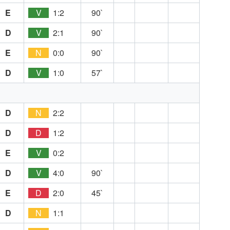
E
V
1:2
90`
D
V
2:1
90`
E
N
0:0
90`
D
V
1:0
57`
D
N
2:2
D
D
1:2
E
V
0:2
D
V
4:0
90`
E
D
2:0
45`
D
N
1:1