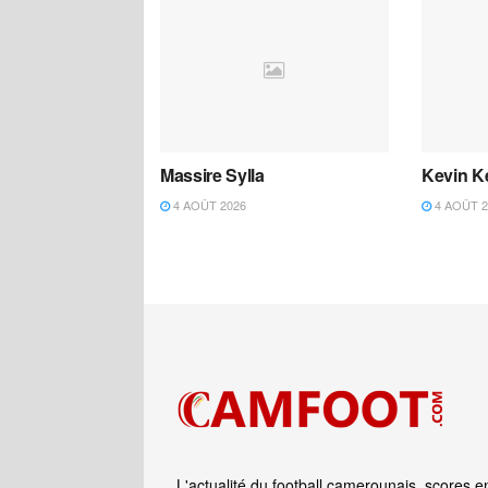
Massire Sylla
Kevin K
4 AOÛT 2026
4 AOÛT 2
L'actualité du football camerounais, scores e