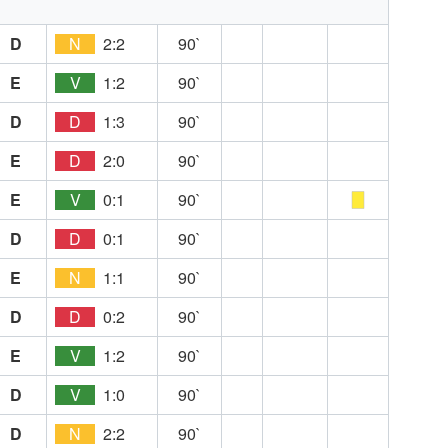
D
N
2:2
90`
E
V
1:2
90`
D
D
1:3
90`
E
D
2:0
90`
E
V
0:1
90`
D
D
0:1
90`
E
N
1:1
90`
D
D
0:2
90`
E
V
1:2
90`
D
V
1:0
90`
D
N
2:2
90`