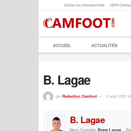
Suivez les championnats :
UEFA Champ
ACCUEIL
ACTUALITÉS
B. Lagae
par
Redaction Camfoot
9 août 2023
d
B. Lagae
Nom Complet:
Bram Lagae
Po