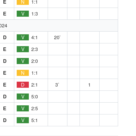
E
N
1:1
E
V
1:3
024
D
V
4:1
20`
E
V
2:3
D
V
2:0
E
N
1:1
E
D
2:1
3`
1
D
V
5:0
E
V
2:5
D
V
5:1