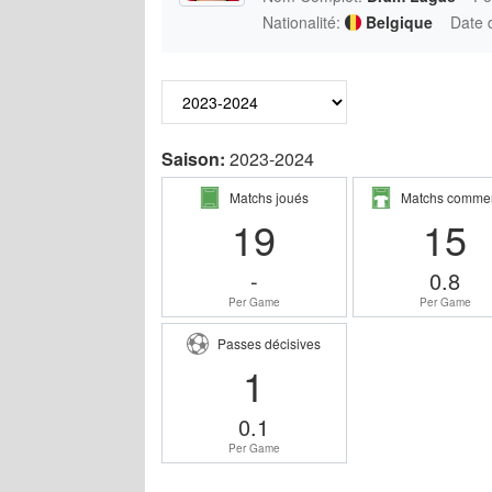
Nationalité:
Belgique
Date 
Saison:
2023-2024
Matchs joués
Matchs comme
19
15
-
0.8
Per Game
Per Game
Passes décisives
1
0.1
Per Game