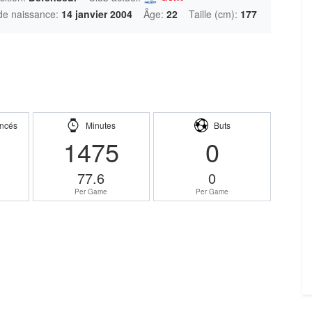
de naissance:
14 janvier 2004
Âge:
22
Taille (cm):
177
ncés
Minutes
Buts
1475
0
77.6
0
Per Game
Per Game