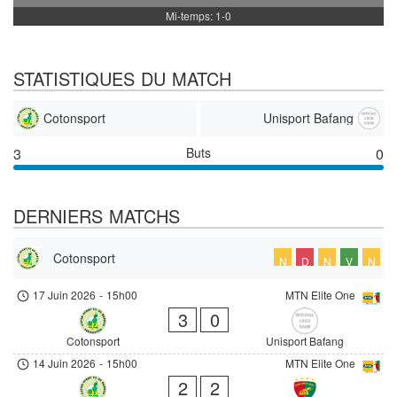
Mi-temps: 1-0
STATISTIQUES DU MATCH
Cotonsport
Unisport Bafang
3
Buts
0
DERNIERS MATCHS
Cotonsport
N
D
N
V
N
17 Juin 2026
-
15h00
MTN Elite One
3
0
Cotonsport
Unisport Bafang
14 Juin 2026
-
15h00
MTN Elite One
2
2