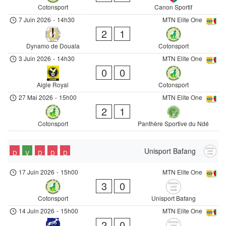
Cotonsport
Canon Sportif
7 Juin 2026
-
14h30
MTN Elite One
2
1
Dynamo de Douala
Cotonsport
3 Juin 2026
-
14h30
MTN Elite One
0
0
Aigle Royal
Cotonsport
27 Mai 2026
-
15h00
MTN Elite One
2
1
Cotonsport
Panthère Sportive du Ndé
Unisport Bafang
D
V
D
D
D
17 Juin 2026
-
15h00
MTN Elite One
3
0
Cotonsport
Unisport Bafang
14 Juin 2026
-
15h00
MTN Elite One
2
0