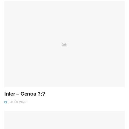
Inter – Genoa ?:?
8 AOÛT 2026