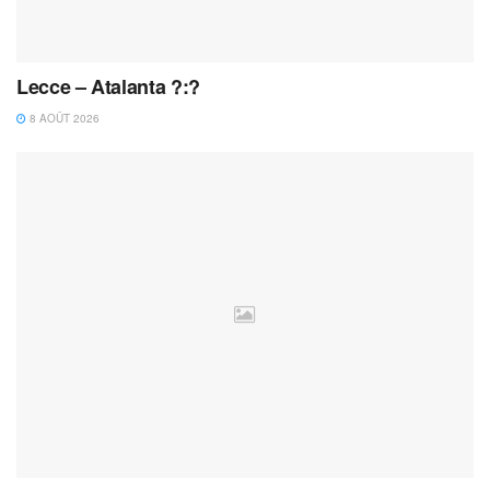
Lecce – Atalanta ?:?
8 AOÛT 2026