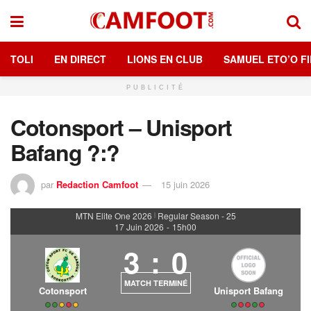
TOLI
EN DIRECT
LIONS EN CLUB
SAMUEL ETO’O FI
PUBLICITÉ
Cotonsport – Unisport
Bafang ?:?
par
Redaction Camfoot
15 juin 2026
MTN Elite One 2026
Regular Season - 25
|
17 Juin 2026
-
15h00
3
:
0
MATCH TERMINÉ
Cotonsport
Unisport Bafang