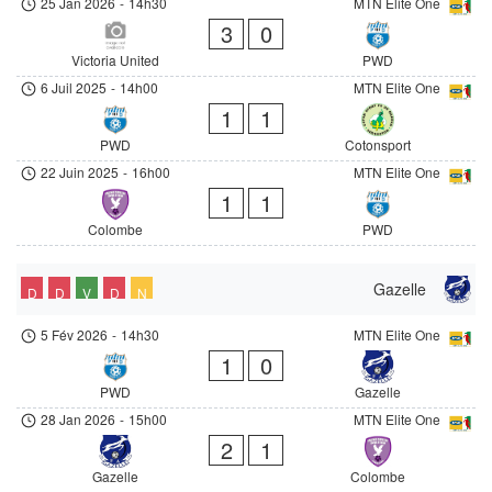
25 Jan 2026
-
14h30
MTN Elite One
3
0
Victoria United
PWD
6 Juil 2025
-
14h00
MTN Elite One
1
1
PWD
Cotonsport
22 Juin 2025
-
16h00
MTN Elite One
1
1
Colombe
PWD
Gazelle
D
D
V
D
N
5 Fév 2026
-
14h30
MTN Elite One
1
0
PWD
Gazelle
28 Jan 2026
-
15h00
MTN Elite One
2
1
Gazelle
Colombe