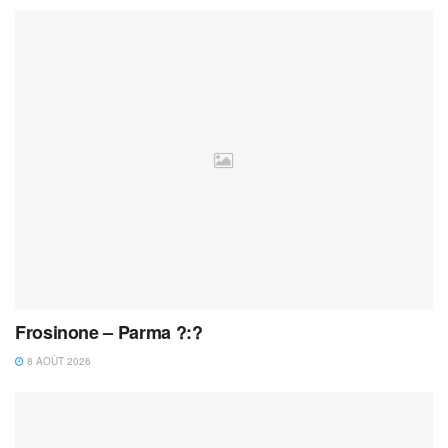
Frosinone – Parma ?:?
8 AOÛT 2026