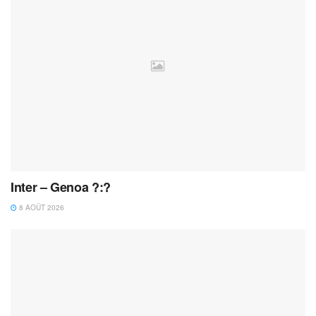
Inter – Genoa ?:?
8 AOÛT 2026