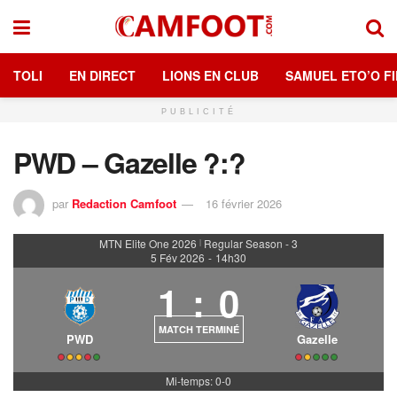
TOLI
EN DIRECT
LIONS EN CLUB
SAMUEL ETO’O FI
PUBLICITÉ
PWD – Gazelle ?:?
par
Redaction Camfoot
16 février 2026
MTN Elite One 2026
Regular Season - 3
|
5 Fév 2026
-
14h30
1
:
0
MATCH TERMINÉ
PWD
Gazelle
Mi-temps: 0-0