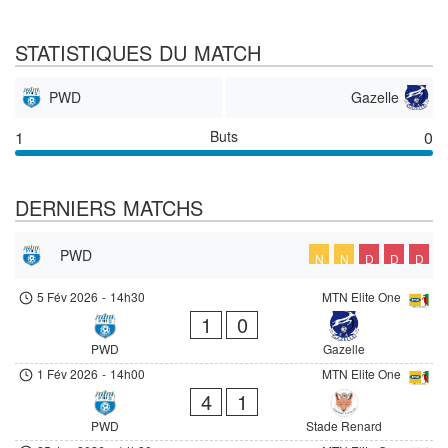
STATISTIQUES DU MATCH
PWD
Gazelle
1
Buts
0
DERNIERS MATCHS
PWD
N
N
D
D
D
5 Fév 2026
-
14h30
MTN Elite One
1
0
PWD
Gazelle
1 Fév 2026
-
14h00
MTN Elite One
4
1
PWD
Stade Renard