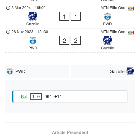
3 Mar 2024
-
16h00
MTN Elite One
1
1
Gazelle
PWD
26 Nov 2023
-
12h30
MTN Elite One
2
2
PWD
Gazelle
PWD
Gazelle
But
1:0
90' +1'
Article Précédent