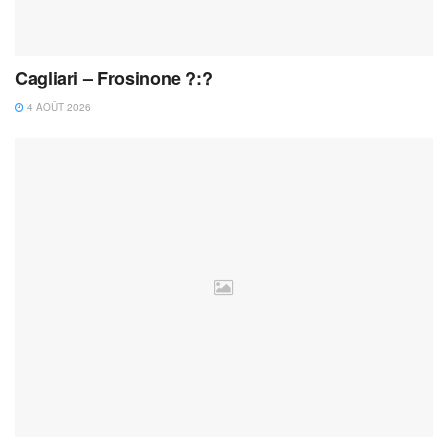
Cagliari – Frosinone ?:?
4 AOÛT 2026