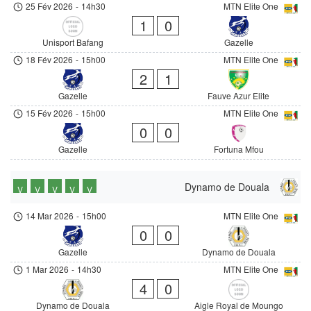
25 Fév 2026
-
14h30
MTN Elite One
1
0
Unisport Bafang
Gazelle
18 Fév 2026
-
15h00
MTN Elite One
2
1
Gazelle
Fauve Azur Elite
15 Fév 2026
-
15h00
MTN Elite One
0
0
Gazelle
Fortuna Mfou
Dynamo de Douala
V
V
V
V
V
14 Mar 2026
-
15h00
MTN Elite One
0
0
Gazelle
Dynamo de Douala
1 Mar 2026
-
14h30
MTN Elite One
4
0
Dynamo de Douala
Aigle Royal de Moungo