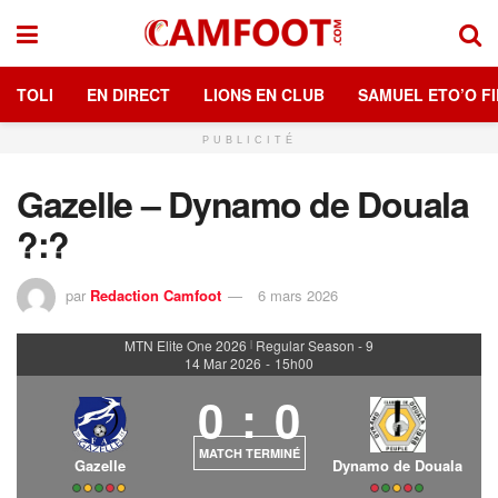
TOLI
EN DIRECT
LIONS EN CLUB
SAMUEL ETO’O FI
PUBLICITÉ
Gazelle – Dynamo de Douala
?:?
par
Redaction Camfoot
6 mars 2026
MTN Elite One 2026
Regular Season - 9
|
14 Mar 2026
-
15h00
0
:
0
MATCH TERMINÉ
Gazelle
Dynamo de Douala