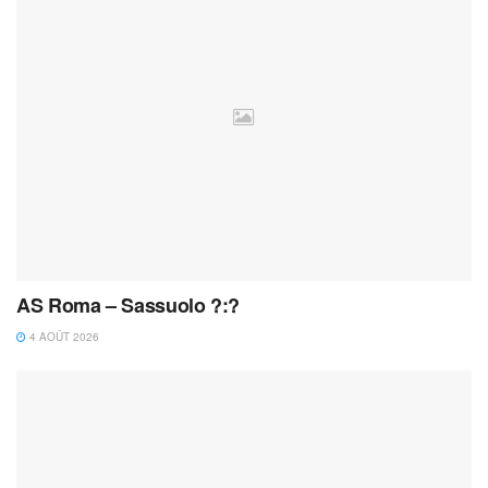
AS Roma – Sassuolo ?:?
4 AOÛT 2026