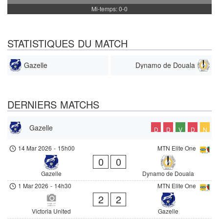
Mi-temps: 0-0
STATISTIQUES DU MATCH
Gazelle
Dynamo de Douala
DERNIERS MATCHS
Gazelle
D
D
V
D
N
14 Mar 2026
-
15h00
MTN Elite One
0
0
Gazelle
Dynamo de Douala
1 Mar 2026
-
14h30
MTN Elite One
2
2
Victoria United
Gazelle