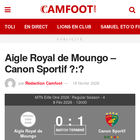
TOLI
EN DIRECT
LIONS EN CLUB
SAMUEL ETO’O FI
PUBLICITÉ
Aigle Royal de Moungo –
Canon Sportif ?:?
par
Redaction Camfoot
16 février 2026
MTN Elite One 2026
Regular Season - 4
|
8 Fév 2026
-
13h00
0
:
1
MATCH TERMINÉ
Aigle Royal de
Canon Sportif
Moungo