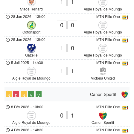
1
1
Stade Renard
Aigle Royal de Moungo
28 Jan 2026
-
13h00
MTN Elite One
0
0
Cotonsport
Aigle Royal de Moungo
25 Jan 2026
-
13h00
MTN Elite One
1
0
Gazelle
Aigle Royal de Moungo
5 Juil 2025
-
14h30
MTN Elite One
1
1
Aigle Royal de Moungo
Victoria United
Canon Sportif
N
D
N
V
V
8 Fév 2026
-
13h00
MTN Elite One
0
1
Aigle Royal de Moungo
Canon Sportif
4 Fév 2026
-
14h30
MTN Elite One