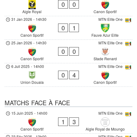
0
0
Aigle Royal
Canon Sportif
31 Jan 2026
-
14h30
MTN Elite One
0
1
Canon Sportif
Fauve Azur Elite
25 Jan 2026
-
14h30
MTN Elite One
0
0
Canon Sportif
Stade Renard
6 Juil 2025
-
14h00
MTN Elite One
0
4
Union Douala
Canon Sportif
MATCHS FACE À FACE
15 Juin 2025
-
14h00
MTN Elite One
1
3
Canon Sportif
Aigle Royal de Moungo
23 Fév 2025
-
13h00
MTN Elite One