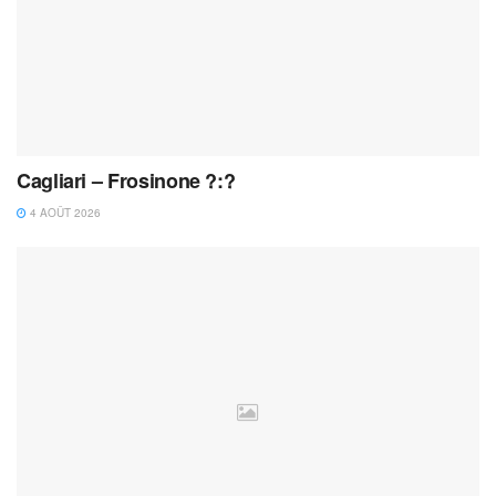
Cagliari – Frosinone ?:?
4 AOÛT 2026