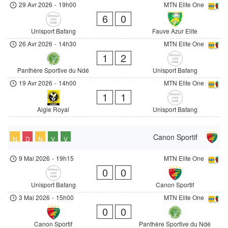
29 Avr 2026
-
19h00
MTN Elite One
6
0
Unisport Bafang
Fauve Azur Elite
26 Avr 2026
-
14h30
MTN Elite One
1
2
Panthère Sportive du Ndé
Unisport Bafang
19 Avr 2026
-
14h00
MTN Elite One
1
1
Aigle Royal
Unisport Bafang
Canon Sportif
N
D
N
V
V
9 Mai 2026
-
19h15
MTN Elite One
0
0
Unisport Bafang
Canon Sportif
3 Mai 2026
-
15h00
MTN Elite One
0
0
Canon Sportif
Panthère Sportive du Ndé