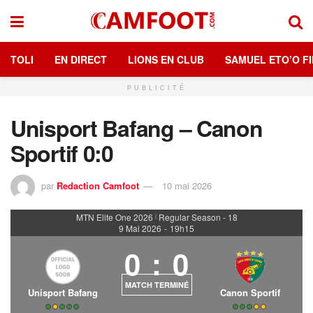
TOLI
EN DIRECT
LIONS EN CLUB
SAMUEL ETO’O FI
PUBLICITÉ
Unisport Bafang – Canon
Sportif 0:0
par
Redaction Camfoot
10 mai 2026
MTN Elite One 2026
Regular Season - 18
|
9 Mai 2026
-
19h15
0
:
0
MATCH TERMINÉ
Unisport Bafang
Canon Sportif