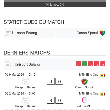
Mi-temps: 0-0
STATISTIQUES DU MATCH
Unisport Bafang
Canon Sportif
DERNIERS MATCHS
Unisport Bafang
D
V
D
D
D
9 Mai 2026
-
19h15
MTN Elite One
0
0
Unisport Bafang
Canon Sportif
2 Mai 2026
-
19h00
MTN Elite One
8
0
Unisport Bafang
Fortuna Mfou