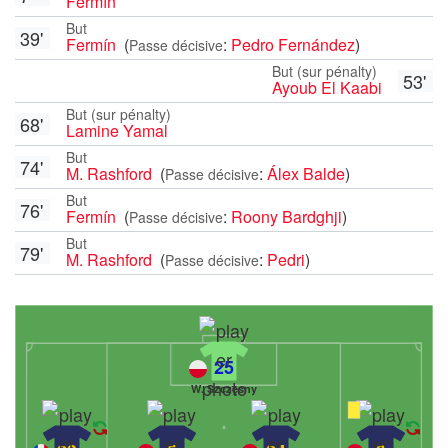
Fermín
But
39'
Fermín
(
:
Pedro Fernández
)
Passe décisive
But (sur pénalty)
53'
Ayoub El Kaabi
But (sur pénalty)
68'
Lamine Yamal
But
74'
M. Rashford
(
:
Álex Balde
)
Passe décisive
But
76'
Fermín
(
:
Roony Bardghji
)
Passe décisive
But
79'
M. Rashford
(
:
Pedri
)
Passe décisive
25
W. Szczęsny