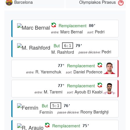
Barcelona
Olympiakos Piraeus
Remplacement
80'
Marc Bernal
Pedri
entre:
sort:
But
6:1
79'
Pedri
M. Rashford
passe décisive:
Remplacement
77'
R. Yaremchuk
Daniel Podence
entre:
sort:
Remplacement
77'
M. Taremi
Ayoub El Kaabi
entre:
sort:
But
5:1
76'
Roony Bardghji
Fermín
passe décisive:
Remplacement
75'