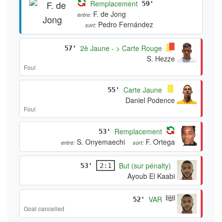
Remplacement
59'
F. de Jong
entre:
Pedro Fernández
sort:
2è Jaune - > Carte Rouge
57'
S. Hezze
Foul
Carte Jaune
55'
Daniel Podence
Foul
Remplacement
53'
S. Onyemaechi
F. Ortega
entre:
sort:
But (sur pénalty)
53'
2:1
Ayoub El Kaabi
VAR
52'
Goal cancelled