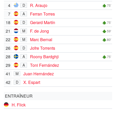
4
R. Araujo
D
75'
7
Ferran Torres
A
18
Gerard Martín
D
75'
21
F. de Jong
M
59'
22
Marc Bernal
M
80'
26
Jofre Torrents
D
28
Roony Bardghji
A
75'
29
Toni Fernández
A
41
Juan Hernández
M
42
X. Espart
D
ENTRAÎNEUR
H. Flick