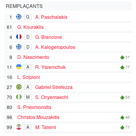
REMPLAÇANTS
1
A. Paschalakis
G
61
G. Kouraklis
4
G. Biancone
D
6
A. Kalogeropoulos
D
8
D. Nascimento
31'
11
R. Yaremchuk
A
77'
16
L. Scipioni
27
Gabriel Strefezza
A
70
S. Onyemaechi
M
53'
80
S. Pnevmonidis
96
Christos Mouzakitis
46'
99
M. Taremi
A
77'