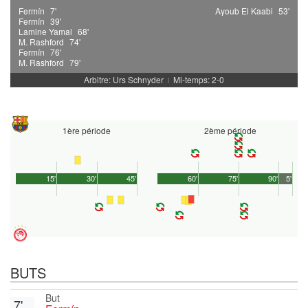
Fermín
7'
Ayoub El Kaabi
53'
Fermín
39'
Lamine Yamal
68'
M. Rashford
74'
Fermín
76'
M. Rashford
79'
Arbitre: Urs Schnyder
Mi-temps: 2-0
|
1ère période
2ème période
15'
30'
45'
60'
75'
90'
5'
BUTS
But
7'