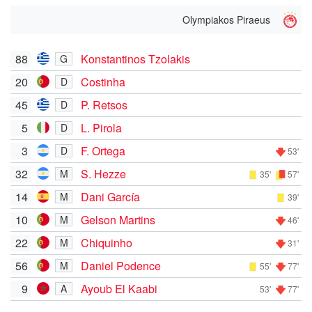
Olympiakos Piraeus
88
Konstantinos Tzolakis
G
20
Costinha
D
45
P. Retsos
D
5
L. Pirola
D
3
F. Ortega
D
53'
32
S. Hezze
M
35'
57'
14
Dani García
M
39'
10
Gelson Martins
M
46'
22
Chiquinho
M
31'
56
Daniel Podence
M
55'
77'
9
Ayoub El Kaabi
A
53'
77'