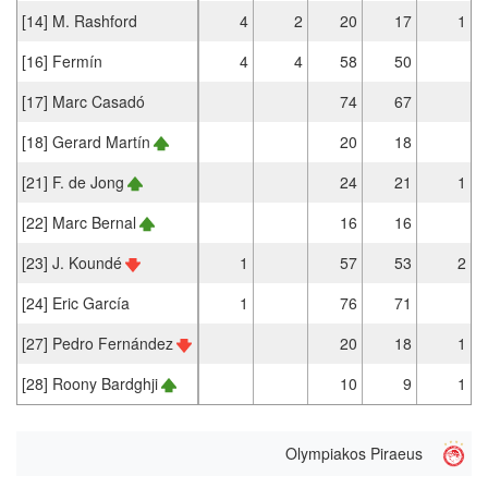
[14] M. Rashford
4
2
20
17
1
[16] Fermín
4
4
58
50
[17] Marc Casadó
74
67
[18] Gerard Martín
20
18
[21] F. de Jong
24
21
1
[22] Marc Bernal
16
16
[23] J. Koundé
1
57
53
2
[24] Eric García
1
76
71
[27] Pedro Fernández
20
18
1
[28] Roony Bardghji
10
9
1
Olympiakos Piraeus