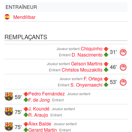
ENTRAÎNEUR
Mendilibar
REMPLAÇANTS
Chiquinho
Joueur sortant
31'
D. Nascimento
Entrant
Gelson Martins
Joueur sortant
46'
Christos Mouzakitis
Entrant
F. Ortega
Joueur sortant
53'
S. Onyemaechi
Entrant
Pedro Fernández
Joueur sortant
59'
F. de Jong
Entrant
J. Koundé
Joueur sortant
75'
R. Araujo
Entrant
Álex Balde
Joueur sortant
75'
Gerard Martín
Entrant