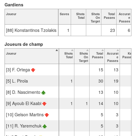
Gardiens
Joueur
Saves
Shots
Shots
Total
Accurat
Total
On
Passes
e
Target
Passes
[88] Konstantinos Tzolakis
1
23
6
Joueurs de champ
Joueur
Shots
Shots
Total
Accurat
Key
Total
On
Passes
e
Passes
Target
Passes
[3] F. Ortega
15
13
[5] L. Pirola
1
30
19
[8] D. Nascimento
13
10
[9] Ayoub El Kaabi
1
1
14
10
[10] Gelson Martins
5
3
[11] R. Yaremchuk
5
3