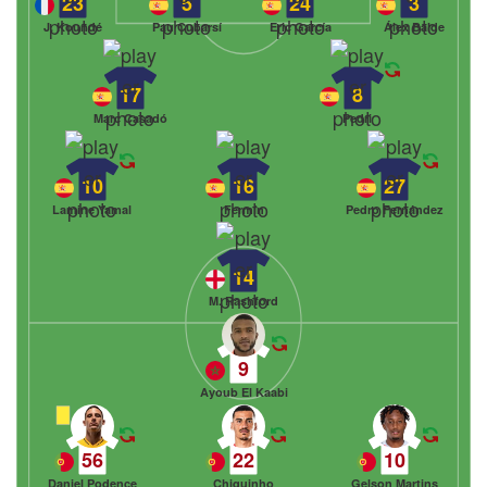
23
5
24
3
J. Koundé
Pau Cubarsí
Eric García
Álex Balde
17
8
Marc Casadó
Pedri
10
16
27
Lamine Yamal
Fermín
Pedro Fernández
14
M. Rashford
9
Ayoub El Kaabi
56
22
10
Daniel Podence
Chiquinho
Gelson Martins