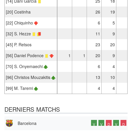
[14] Dani García
25
18
[20] Costinha
26
19
[22] Chiquinho
6
5
2
[32] S. Hezze
11
9
1
[45] P. Retsos
23
20
[56] Daniel Podence
1
1
20
9
[70] S. Onyemaechi
6
4
[96] Christos Mouzakitis
13
10
[99] M. Taremi
4
4
DERNIERS MATCHS
Barcelona
V
V
D
V
D