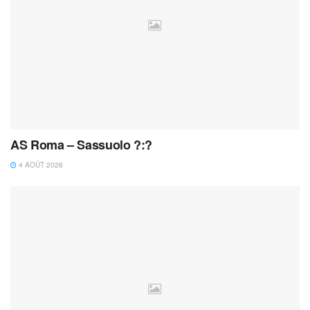
AS Roma – Sassuolo ?:?
4 AOÛT 2026