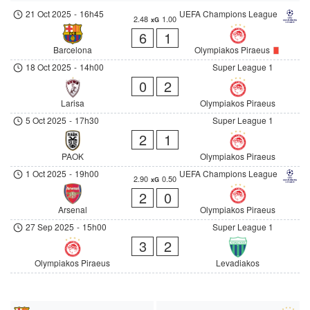
21 Oct 2025
-
16h45
UEFA Champions League
2.48
1.00
xG
6
1
Barcelona
Olympiakos Piraeus
18 Oct 2025
-
14h00
Super League 1
0
2
Larisa
Olympiakos Piraeus
5 Oct 2025
-
17h30
Super League 1
2
1
PAOK
Olympiakos Piraeus
1 Oct 2025
-
19h00
UEFA Champions League
2.90
0.50
xG
2
0
Arsenal
Olympiakos Piraeus
27 Sep 2025
-
15h00
Super League 1
3
2
Olympiakos Piraeus
Levadiakos