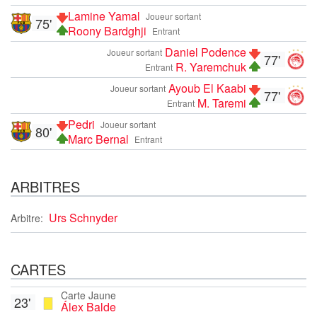
Lamine Yamal
Joueur sortant
75'
Roony Bardghji
Entrant
Daniel Podence
Joueur sortant
77'
R. Yaremchuk
Entrant
Ayoub El Kaabi
Joueur sortant
77'
M. Taremi
Entrant
Pedri
Joueur sortant
80'
Marc Bernal
Entrant
ARBITRES
Urs Schnyder
Arbitre:
CARTES
Carte Jaune
23'
Álex Balde