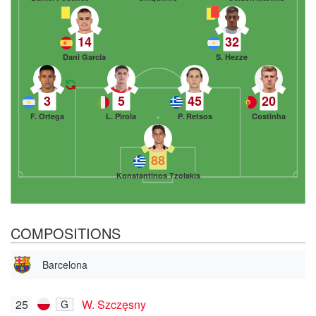
14
32
Dani García
S. Hezze
3
5
45
20
F. Ortega
L. Pirola
P. Retsos
Costinha
88
Konstantinos Tzolakis
COMPOSITIONS
Barcelona
25
W. Szczęsny
G