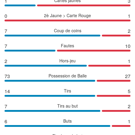
1
Cartes jaunes
3
0
2è Jaune > Carte Rouge
1
7
Coup de coins
2
7
Fautes
10
2
Hors-jeu
1
73
Possession de Balle
27
14
Tirs
5
7
Tirs au but
2
6
Buts
1