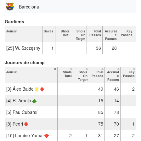
Barcelona
Gardiens
Joueur
Saves
Shots
Shots
Total
Accurat
Key
Ta
Total
On
Passes
e
Passes
Target
Passes
[25] W. Szczęsny
1
36
28
Joueurs de champ
Joueur
Shots
Shots
Total
Accurat
Key
T
Total
On
Passes
e
Passes
Target
Passes
[3] Álex Balde
49
46
2
[4] R. Araujo
15
14
[5] Pau Cubarsí
85
78
[8] Pedri
75
70
1
[10] Lamine Yamal
2
1
31
27
2