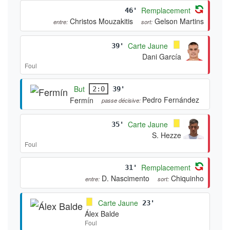
Remplacement
46'
Christos Mouzakitis
Gelson Martins
entre:
sort:
Carte Jaune
39'
Dani García
Foul
But
2:0
39'
Pedro Fernández
Fermín
passe décisive:
Carte Jaune
35'
S. Hezze
Foul
Remplacement
31'
D. Nascimento
Chiquinho
entre:
sort:
Carte Jaune
23'
Álex Balde
Foul