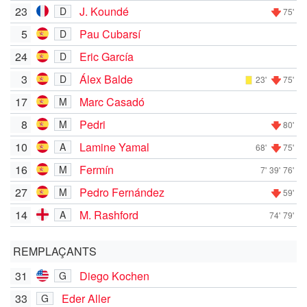
23
J. Koundé
D
75'
5
Pau Cubarsí
D
24
Eric García
D
3
Álex Balde
D
23'
75'
17
Marc Casadó
M
8
Pedri
M
80'
10
Lamine Yamal
A
68'
75'
16
Fermín
M
7'
39'
76'
27
Pedro Fernández
M
59'
14
M. Rashford
A
74'
79'
REMPLAÇANTS
31
Diego Kochen
G
33
Eder Aller
G