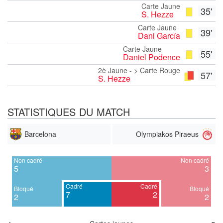
Carte Jaune
35'
S. Hezze
Carte Jaune
39'
Dani García
Carte Jaune
55'
Daniel Podence
2è Jaune - > Carte Rouge
57'
S. Hezze
STATISTIQUES DU MATCH
Barcelona
Olympiakos Piraeus
Non cadré
Non cadré
5
3
Cadré
Cadré
Bloqué
Bloqué
7
2
2
2