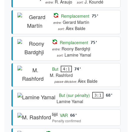
R. Araujo
J. Koundé
entre:
sort:
Remplacement
75'
Gerard Martín
entre:
Álex Balde
sort:
Remplacement
75'
Roony Bardghji
entre:
Lamine Yamal
sort:
But
4:1
74'
M. Rashford
Álex Balde
passe décisive:
But (sur pénalty)
3:1
68'
Lamine Yamal
VAR
66'
Penalty confirmed