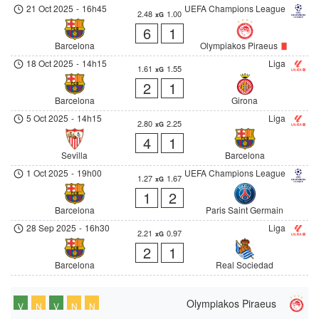
21 Oct 2025
-
16h45
UEFA Champions League
2.48
1.00
xG
6
1
Barcelona
Olympiakos Piraeus
18 Oct 2025
-
14h15
Liga
1.61
1.55
xG
2
1
Barcelona
Girona
5 Oct 2025
-
14h15
Liga
2.80
2.25
xG
4
1
Sevilla
Barcelona
1 Oct 2025
-
19h00
UEFA Champions League
1.27
1.67
xG
1
2
Barcelona
Paris Saint Germain
28 Sep 2025
-
16h30
Liga
2.21
0.97
xG
2
1
Barcelona
Real Sociedad
Olympiakos Piraeus
V
N
V
N
N