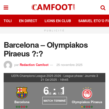
TOLI
EN DIRECT
LIONS EN CLUB
SAMUEL ETO’O FI
PUBLICITÉ
Barcelona – Olympiakos
Piraeus ?:?
par
Redaction Camfoot
25 novembre 2025
UEFA Champions League 2025-2026 - League phase
Journée 3
|
21 Oct 2025
-
16h45
6
:
1
2.48
1.00
xG
MATCH TERMINÉ
Barcelona
Olympiakos Piraeus