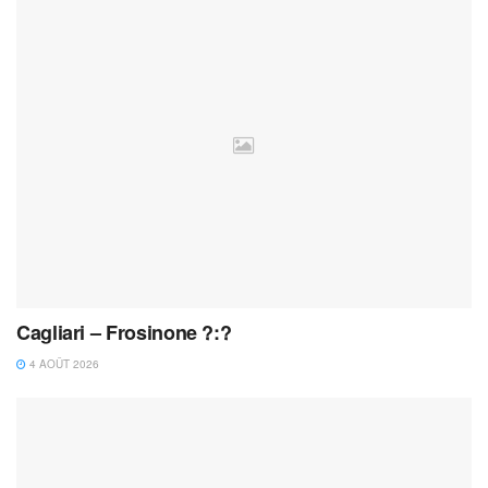
Cagliari – Frosinone ?:?
4 AOÛT 2026