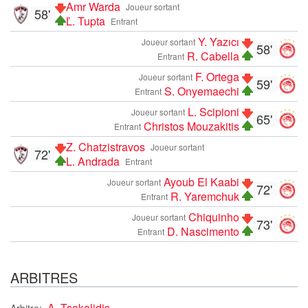
Amr Warda
Joueur sortant
58'
Ľ. Tupta
Entrant
Y. Yazıcı
Joueur sortant
58'
R. Cabella
Entrant
F. Ortega
Joueur sortant
59'
S. Onyemaechi
Entrant
L. Scipioni
Joueur sortant
65'
Christos Mouzakitis
Entrant
Z. Chatzistravos
Joueur sortant
72'
L. Andrada
Entrant
Ayoub El Kaabi
Joueur sortant
72'
R. Yaremchuk
Entrant
Chiquinho
Joueur sortant
73'
D. Nascimento
Entrant
ARBITRES
A. Tsakalidis
Arbitre: