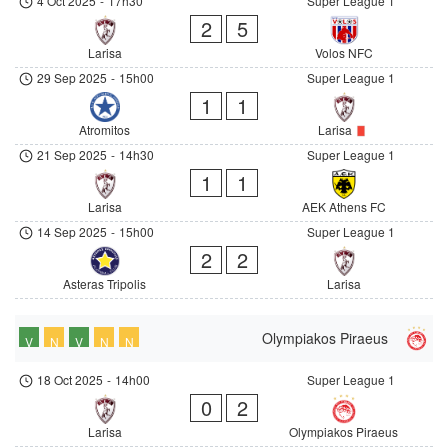
4 Oct 2025
-
17h30
Super League 1
2
5
Larisa
Volos NFC
29 Sep 2025
-
15h00
Super League 1
1
1
Atromitos
Larisa
21 Sep 2025
-
14h30
Super League 1
1
1
Larisa
AEK Athens FC
14 Sep 2025
-
15h00
Super League 1
2
2
Asteras Tripolis
Larisa
Olympiakos Piraeus
V
N
V
N
N
18 Oct 2025
-
14h00
Super League 1
0
2
Larisa
Olympiakos Piraeus