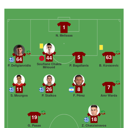
1
N. Melissas
5
63
44
64
Soufiane Chakla
P. Deligiannidis
P. Bagalianis
B. Kovacevic
Mrioued
7
11
26
8
S. Mourgos
P. Staikos
F. Pérez
Amr Warda
19
18
G. Pasas
Z. Chatzistravos