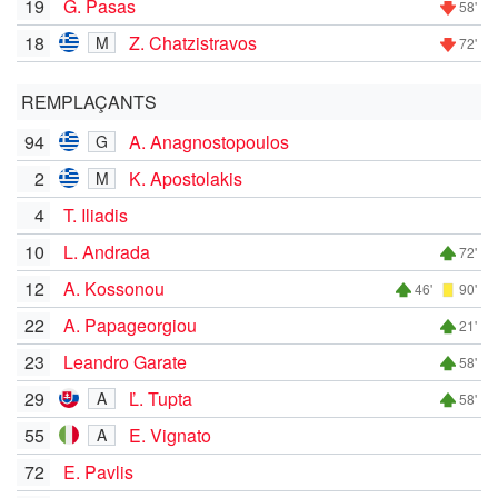
19
G. Pasas
58'
18
Z. Chatzistravos
M
72'
REMPLAÇANTS
94
A. Anagnostopoulos
G
2
K. Apostolakis
M
4
T. Iliadis
10
L. Andrada
72'
12
A. Kossonou
46'
90'
22
A. Papageorgiou
21'
23
Leandro Garate
58'
29
Ľ. Tupta
A
58'
55
E. Vignato
A
72
E. Pavlis