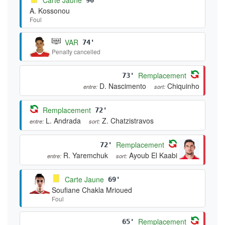
A. Kossonou
Foul
VAR
74'
Penalty cancelled
Remplacement
73'
D. Nascimento
Chiquinho
entre:
sort:
Remplacement
72'
L. Andrada
Z. Chatzistravos
entre:
sort:
Remplacement
72'
R. Yaremchuk
Ayoub El Kaabi
entre:
sort:
Carte Jaune
69'
Soufiane Chakla Mrioued
Foul
Remplacement
65'