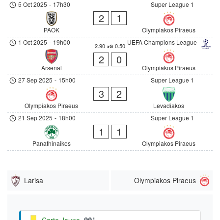
5 Oct 2025
-
17h30
Super League 1
2
1
PAOK
Olympiakos Piraeus
1 Oct 2025
-
19h00
UEFA Champions League
2.90
0.50
xG
2
0
Arsenal
Olympiakos Piraeus
27 Sep 2025
-
15h00
Super League 1
3
2
Olympiakos Piraeus
Levadiakos
21 Sep 2025
-
18h00
Super League 1
1
1
Panathinaikos
Olympiakos Piraeus
Larisa
Olympiakos Piraeus
Carte Jaune
90'