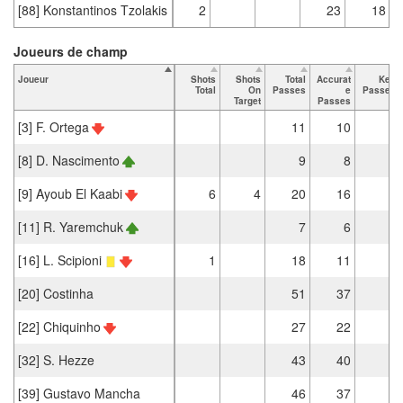
[88] Konstantinos Tzolakis
2
23
18
Joueurs de champ
Joueur
Shots
Shots
Total
Accurat
Key
Total
On
Passes
e
Passes
Target
Passes
[3] F. Ortega
11
10
1
[8] D. Nascimento
9
8
[9] Ayoub El Kaabi
6
4
20
16
[11] R. Yaremchuk
7
6
1
[16] L. Scipioni
1
18
11
[20] Costinha
51
37
2
[22] Chiquinho
27
22
2
[32] S. Hezze
43
40
1
[39] Gustavo Mancha
46
37