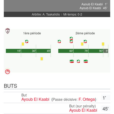
Ayoub El Kaabi
1'
Ayoub El Kaabi
45'
Arbitre: A. Tsakalidis
Mi-temps: 0-2
|
1ère période
2ème période
15'
30'
45'
60'
75'
90'
5'
BUTS
But
1'
Ayoub El Kaabi
(
F. Ortega
)
Passe décisive:
But (sur pénalty)
45'
Ayoub El Kaabi