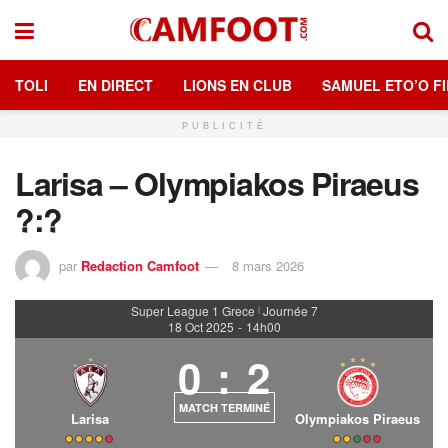
TOLI
EN DIRECT
LIONS EN CLUB
SAMUEL ETO’O FI
PUBLICITÉ
Larisa – Olympiakos Piraeus
?:?
par
Redaction Camfoot
8 mars 2026
Super League 1 Grece
Journée 7
|
18 Oct 2025
-
14h00
0
:
2
MATCH TERMINÉ
Larisa
Olympiakos Piraeus