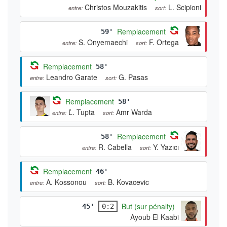
Christos Mouzakitis
L. Scipioni
entre:
sort:
Remplacement
59'
S. Onyemaechi
F. Ortega
entre:
sort:
Remplacement
58'
Leandro Garate
G. Pasas
entre:
sort:
Remplacement
58'
Ľ. Tupta
Amr Warda
entre:
sort:
Remplacement
58'
R. Cabella
Y. Yazıcı
entre:
sort:
Remplacement
46'
A. Kossonou
B. Kovacevic
entre:
sort:
But (sur pénalty)
45'
0:2
Ayoub El Kaabi