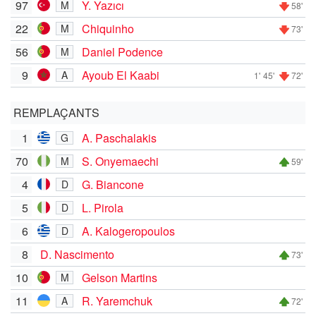
97
Y. Yazıcı
M
58'
22
Chiquinho
M
73'
56
Daniel Podence
M
9
Ayoub El Kaabi
A
1'
45'
72'
REMPLAÇANTS
1
A. Paschalakis
G
70
S. Onyemaechi
M
59'
4
G. Biancone
D
5
L. Pirola
D
6
A. Kalogeropoulos
D
8
D. Nascimento
73'
10
Gelson Martins
M
11
R. Yaremchuk
A
72'