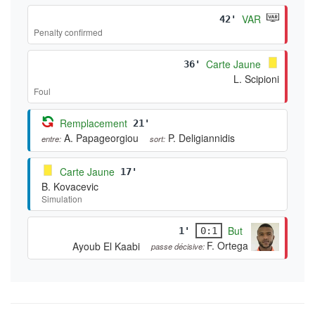
VAR
42'
Penalty confirmed
Carte Jaune
36'
L. Scipioni
Foul
Remplacement
21'
A. Papageorgiou
P. Deligiannidis
entre:
sort:
Carte Jaune
17'
B. Kovacevic
Simulation
But
1'
0:1
F. Ortega
Ayoub El Kaabi
passe décisive: