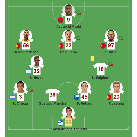
9
Ayoub El Kaabi
56
22
97
Daniel Podence
Chiquinho
Y. Yazıcı
16
32
S. Hezze
L. Scipioni
39
3
45
20
F. Ortega
Gustavo Mancha
P. Retsos
Costinha
88
Konstantinos Tzolakis