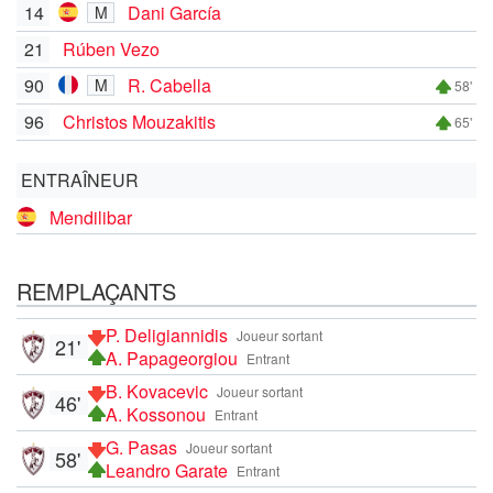
14
Dani García
M
21
Rúben Vezo
90
R. Cabella
M
58'
96
Christos Mouzakitis
65'
ENTRAÎNEUR
Mendilibar
REMPLAÇANTS
P. Deligiannidis
Joueur sortant
21'
A. Papageorgiou
Entrant
B. Kovacevic
Joueur sortant
46'
A. Kossonou
Entrant
G. Pasas
Joueur sortant
58'
Leandro Garate
Entrant