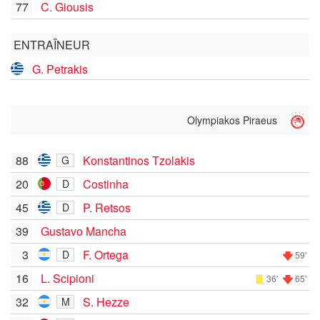
77
C. Giousis
ENTRAÎNEUR
G. Petrakis
Olympiakos Piraeus
88
Konstantinos Tzolakis
G
20
Costinha
D
45
P. Retsos
D
39
Gustavo Mancha
3
F. Ortega
D
59'
16
L. Scipioni
36'
65'
32
S. Hezze
M