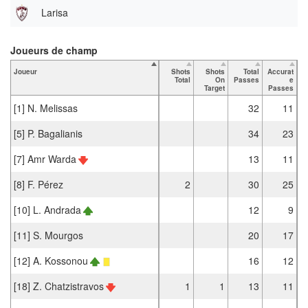
Larisa
Joueurs de champ
Joueur
Shots
Shots
Total
Accurat
Total
On
Passes
e
P
Target
Passes
[1] N. Melissas
32
11
[5] P. Bagalianis
34
23
[7] Amr Warda
13
11
[8] F. Pérez
2
30
25
[10] L. Andrada
12
9
[11] S. Mourgos
20
17
[12] A. Kossonou
16
12
[18] Z. Chatzistravos
1
1
13
11