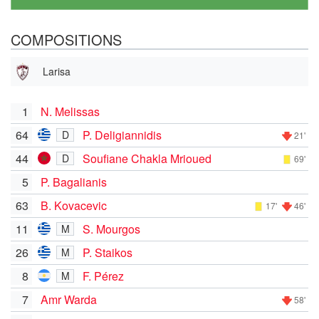
COMPOSITIONS
Larisa
1
N. Melissas
64
P. Deligiannidis
D
21'
44
Soufiane Chakla Mrioued
D
69'
5
P. Bagalianis
63
B. Kovacevic
17'
46'
11
S. Mourgos
M
26
P. Staikos
M
8
F. Pérez
M
7
Amr Warda
58'