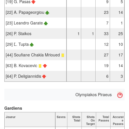
[19] G. Pasas
9
5
[22] A. Papageorgiou
23
14
[23] Leandro Garate
7
1
[26] P. Staikos
1
1
33
25
[29] Ľ. Tupta
12
10
[44] Soufiane Chakla Mrioued
27
17
[63] B. Kovacevic
19
14
[64] P. Deligiannidis
6
3
Olympiakos Piraeus
Gardiens
Joueur
Saves
Shots
Shots
Total
Accurat
Total
On
Passes
e
Target
Passes