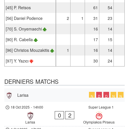
[45] P. Retsos
61
54
[56] Daniel Podence
2
1
31
23
1
[70] S. Onyemaechi
16
14
[90] R. Cabella
17
15
[96] Christos Mouzakitis
1
16
14
[97] Y. Yazıcı
30
24
2
DERNIERS MATCHS
Larisa
N
D
D
N
N
18 Oct 2025
-
14h00
Super League 1
0
2
Larisa
Olympiakos Piraeus