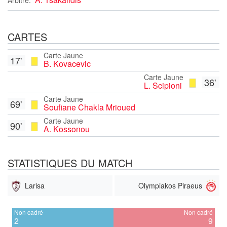
CARTES
Carte Jaune
17'
B. Kovacevic
Carte Jaune
36'
L. Scipioni
Carte Jaune
69'
Soufiane Chakla Mrioued
Carte Jaune
90'
A. Kossonou
STATISTIQUES DU MATCH
Larisa
Olympiakos Piraeus
Non cadré
Non cadré
2
9