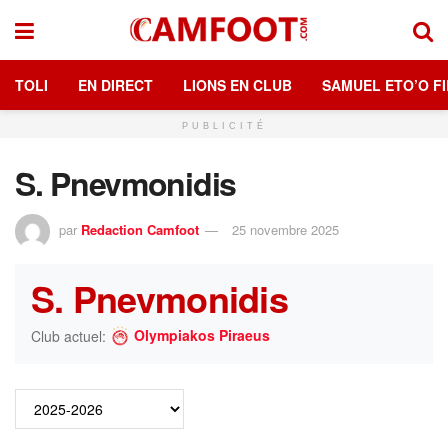
TOLI
EN DIRECT
LIONS EN CLUB
SAMUEL ETO’O FI
PUBLICITÉ
S. Pnevmonidis
par
Redaction Camfoot
25 novembre 2025
S. Pnevmonidis
Olympiakos Piraeus
Club actuel: