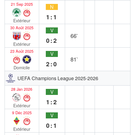
21 Sep 2025
N
1:1
Extérieur
30 Août 2025
V
66`
0:2
Extérieur
23 Août 2025
V
81`
2:0
Domicile
UEFA Champions League 2025-2026
28 Jan 2026
V
1:2
Extérieur
9 Déc 2025
V
0:1
Extérieur