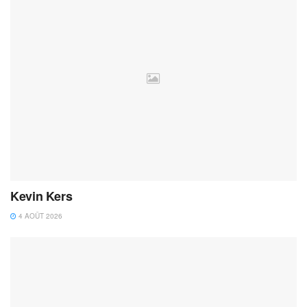
Kevin Kers
4 AOÛT 2026