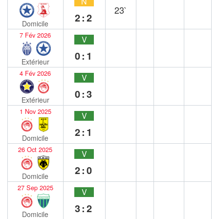
N
23`
2:2
Domicile
7 Fév 2026
V
0:1
Extérieur
4 Fév 2026
V
0:3
Extérieur
1 Nov 2025
V
2:1
Domicile
26 Oct 2025
V
2:0
Domicile
27 Sep 2025
V
3:2
Domicile