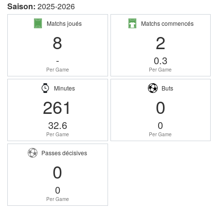
Saison:
2025-2026
Matchs joués
Matchs commencés
8
2
-
0.3
Per Game
Per Game
Minutes
Buts
261
0
32.6
0
Per Game
Per Game
Passes décisives
0
0
Per Game