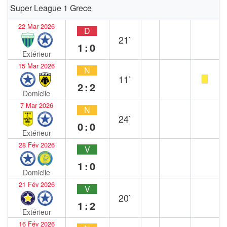
Super League 1 Grece
22 Mar 2026
D
21`
1:0
Extérieur
15 Mar 2026
N
11`
2:2
Domicile
7 Mar 2026
N
24`
0:0
Extérieur
28 Fév 2026
V
1:0
Domicile
21 Fév 2026
V
20`
1:2
Extérieur
16 Fév 2026