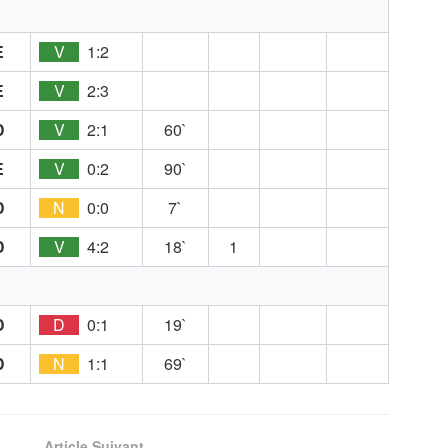
E
V
1:2
E
V
2:3
D
V
2:1
60`
E
V
0:2
90`
D
N
0:0
7`
D
V
4:2
18`
1
D
D
0:1
19`
D
N
1:1
69`
Article Suivant