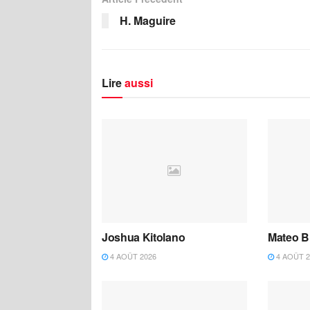
H. Maguire
Lire
aussi
Joshua Kitolano
Mateo B
4 AOÛT 2026
4 AOÛT 2