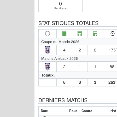
0
Per Game
STATISTIQUES TOTALES
Coupe du Monde 2026
4
2
2
175′
Matchs Amicaux 2026
2
1
1
88′
Totaux:
6
3
3
263′
DERNIERS MATCHS
Date
Pour
Contre
H/A