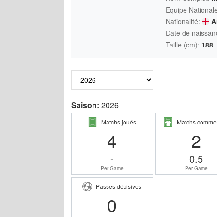
Equipe Nationale
Nationalité:
An
Date de naissan
Taille (cm):
188
Saison:
2026
Matchs joués
Matchs comme
4
2
-
0.5
Per Game
Per Game
Passes décisives
0