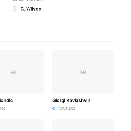
C. Wilson
iondic
Giorgi Kavlashvili
026
4 AOÛT 2026