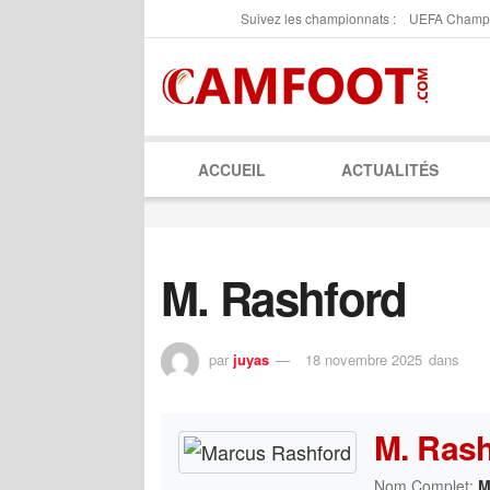
Suivez les championnats :
UEFA Champ
ACCUEIL
ACTUALITÉS
M. Rashford
par
juyas
18 novembre 2025
dans
M. Rash
Nom Complet:
M