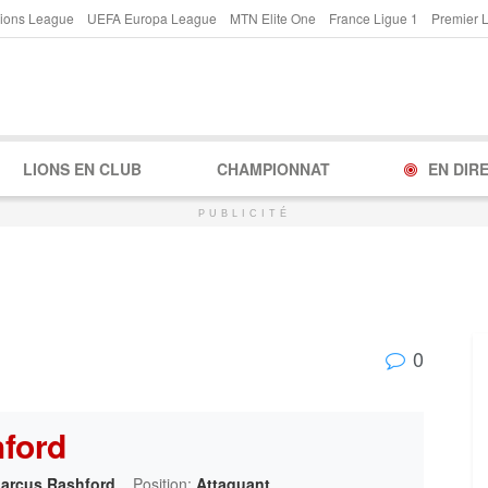
ions League
UEFA Europa League
MTN Elite One
France Ligue 1
Premier 
LIONS EN CLUB
CHAMPIONNAT
EN DIR
PUBLICITÉ
0
ford
arcus Rashford
Position:
Attaquant