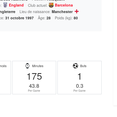
England
Barcelona
:
Club actuel:
gleterre
Lieu de naissance:
Manchester
ce:
31 octobre 1997
Âge:
28
Poids (kg):
80
ncés
Minutes
Buts
175
1
43.8
0.3
Per Game
Per Game