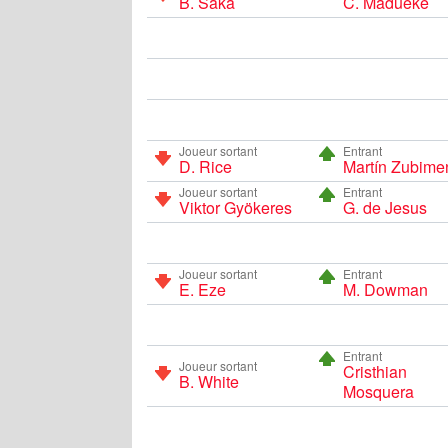
B. Saka
C. Madueke
Joueur sortant
Entrant
D. Rice
Martín Zubime
Joueur sortant
Entrant
Viktor Gyökeres
G. de Jesus
Joueur sortant
Entrant
E. Eze
M. Dowman
Entrant
Joueur sortant
Cristhian
B. White
Mosquera