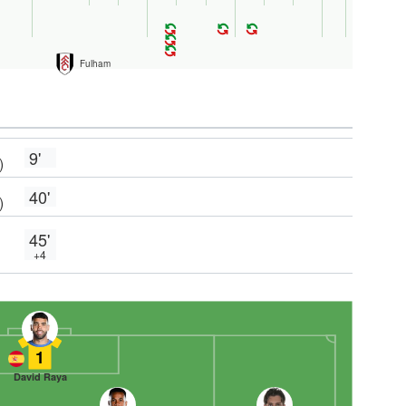
Fulham
9'
)
40'
)
45'
+4
1
David Raya