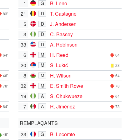
1
B. Leno
G
21
T. Castagne
D
83'
5
J. Andersen
D
3
C. Bassey
D
33
A. Robinson
D
6
H. Reed
M
64'
64'
20
S. Lukić
M
23'
8
H. Wilson
M
46'
64'
32
E. Smith Rowe
M
78'
78'
19
S. Chukwueze
A
64'
7
R. Jiménez
A
64'
73'
REMPLAÇANTS
23
B. Lecomte
G
46'