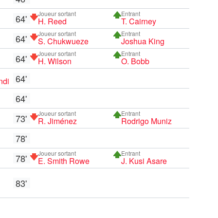
Joueur sortant
Entrant
64'
H. Reed
T. Cairney
Joueur sortant
Entrant
64'
S. Chukwueze
Joshua King
Joueur sortant
Entrant
64'
H. Wilson
O. Bobb
64'
ndi
64'
Joueur sortant
Entrant
73'
R. Jiménez
Rodrigo Muniz
78'
Joueur sortant
Entrant
78'
E. Smith Rowe
J. Kusi Asare
83'