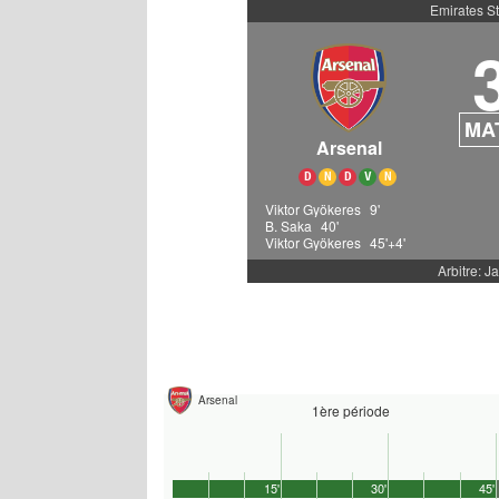
Emirates S
MA
Arsenal
D
N
D
V
N
Viktor Gyökeres
9'
B. Saka
40'
Viktor Gyökeres
45'+4'
Arbitre: Ja
Arsenal
1ère période
15'
30'
45'