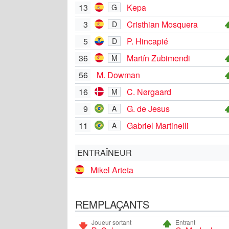
13
Kepa
G
3
Cristhian Mosquera
D
5
P. Hincapié
D
36
Martín Zubimendi
M
56
M. Dowman
16
C. Nørgaard
M
9
G. de Jesus
A
11
Gabriel Martinelli
A
ENTRAÎNEUR
Mikel Arteta
REMPLAÇANTS
Joueur sortant
Entrant