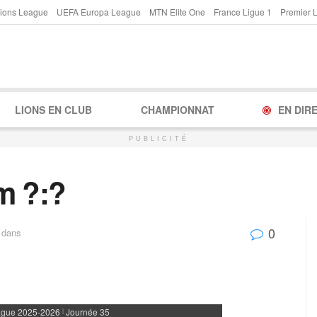
ions League
UEFA Europa League
MTN Elite One
France Ligue 1
Premier 
LIONS EN CLUB
CHAMPIONNAT
EN DIR
PUBLICITÉ
m ?:?
0
dans
ague 2025-2026
Journée 35
|