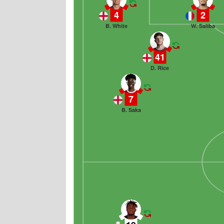
4
2
B. White
W. Saliba
41
D. Rice
7
B. Saka