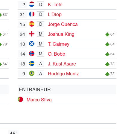
2
K. Tete
D
31
I. Diop
D
83'
15
Jorge Cuenca
D
24
Joshua King
M
64'
64'
10
T. Cairney
M
78'
64'
14
O. Bobb
M
64'
18
J. Kusi Asare
A
64'
78'
9
Rodrigo Muniz
A
73'
ENTRAÎNEUR
Marco Silva
46'