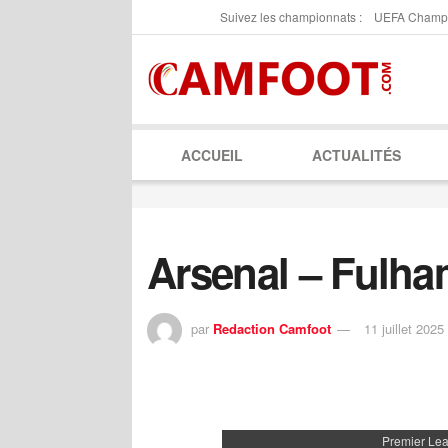
Suivez les championnats :
UEFA Champ
ACCUEIL
ACTUALITÉS
Arsenal – Fulha
par
Redaction Camfoot
11 juillet 2025
Premier Le