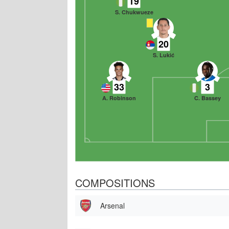
19
S. Chukwueze
20
S. Lukić
33
3
A. Robinson
C. Bassey
COMPOSITIONS
Arsenal