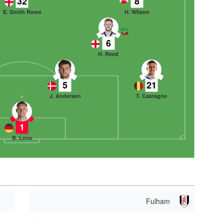
32
8
E. Smith Rowe
H. Wilson
6
H. Reed
5
21
J. Andersen
T. Castagne
1
B. Leno
Fulham