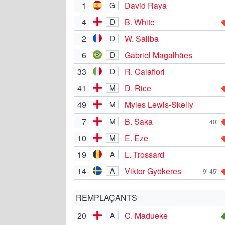
1
David Raya
G
4
B. White
D
2
W. Saliba
D
6
Gabriel Magalhães
D
33
R. Calafiori
D
41
D. Rice
M
49
Myles Lewis-Skelly
M
7
B. Saka
M
40'
10
E. Eze
M
19
L. Trossard
A
14
Viktor Gyökeres
A
9'
45'
REMPLAÇANTS
20
C. Madueke
A