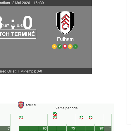
tadium
2 Mai 2026
-
16h30
|
3
:
0
2.97
0.43
xG
TCH TERMINÉ
Fulham
N
V
D
N
V
rred Gillett
Mi-temps: 3-0
|
Arsenal
2ème période
6'
60'
75'
90'
4'