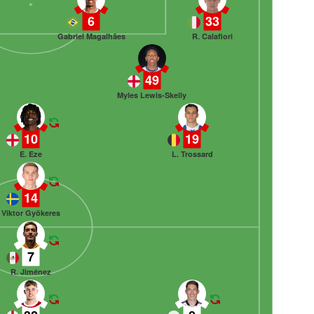
6
33
Gabriel Magalhães
R. Calafiori
49
Myles Lewis-Skelly
10
19
E. Eze
L. Trossard
14
Viktor Gyökeres
7
R. Jiménez