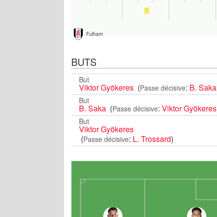
Fulham
BUTS
But
Viktor Gyökeres
(
:
B. Saka
Passe décisive
But
B. Saka
(
:
Viktor Gyökeres
Passe décisive
But
Viktor Gyökeres
(
:
L. Trossard
)
Passe décisive