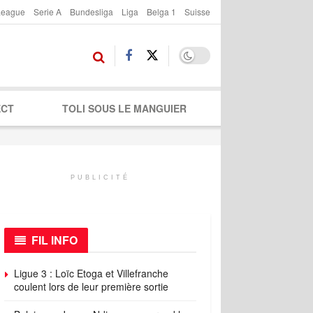
League
Serie A
Bundesliga
Liga
Belga 1
Suisse
ECT
TOLI SOUS LE MANGUIER
PUBLICITÉ
FIL INFO
Ligue 3 : Loïc Etoga et Villefranche
coulent lors de leur première sortie