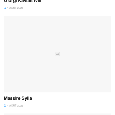
Giorgi Kavlashvili
4 AOÛT 2026
Massire Sylla
4 AOÛT 2026