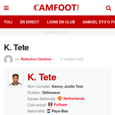
TOLI
EN DIRECT
LIONS EN CLUB
SAMUEL ETO’O FI
PUBLICITÉ
K. Tete
par
Redaction Camfoot
12 octobre 2022
K. Tete
Nom Complet:
Kenny Joelle Tete
Position:
Défenseur
Netherlands
Equipe Nationale:
Fulham
Club actuel:
Nationalité:
Pays-Bas