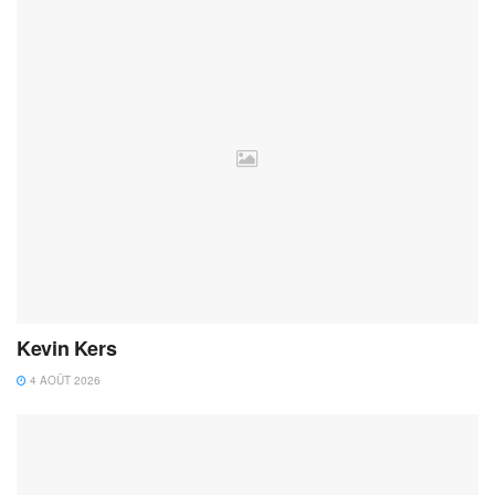
Kevin Kers
4 AOÛT 2026