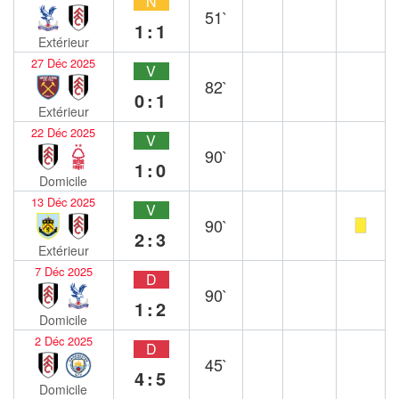
N
51`
1:1
Extérieur
27 Déc 2025
V
82`
0:1
Extérieur
22 Déc 2025
V
90`
1:0
Domicile
13 Déc 2025
V
90`
2:3
Extérieur
7 Déc 2025
D
90`
1:2
Domicile
2 Déc 2025
D
45`
4:5
Domicile