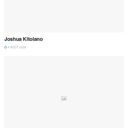
Joshua Kitolano
4 AOÛT 2026