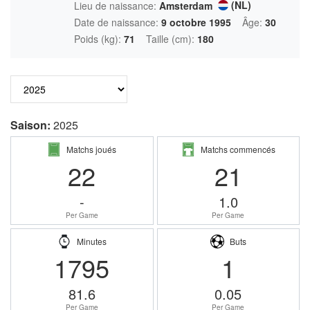
(NL)
Lieu de naissance:
Amsterdam
Date de naissance:
9 octobre 1995
Âge:
30
Poids (kg):
71
Taille (cm):
180
Saison:
2025
Matchs joués
Matchs commencés
22
21
-
1.0
Per Game
Per Game
Minutes
Buts
1795
1
81.6
0.05
Per Game
Per Game