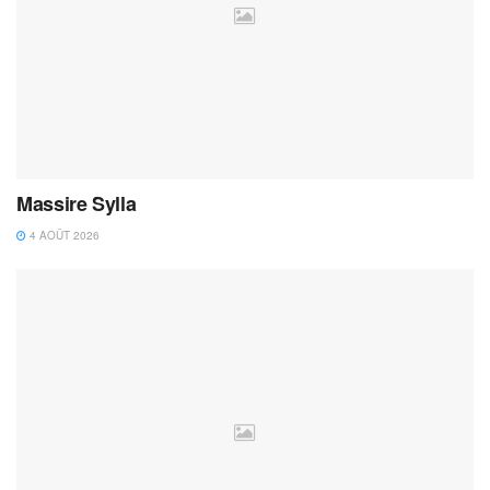
Massire Sylla
4 AOÛT 2026