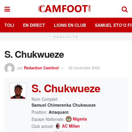
TOLI
EN DIRECT
LIONS EN CLUB
SAMUEL ETO’O FI
PUBLICITÉ
S. Chukwueze
par
Redaction Camfoot
29 novembre 2025
S. Chukwueze
Nom Complet:
Samuel Chimerenka Chukwueze
Position:
Attaquant
Nigeria
Equipe Nationale:
AC Milan
Club actuel: