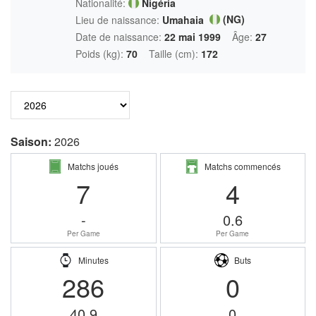
Nationalité:
Nigéria
(NG)
Lieu de naissance:
Umahaia
Date de naissance:
22 mai 1999
Âge:
27
Poids (kg):
70
Taille (cm):
172
Saison:
2026
Matchs joués
Matchs commencés
7
4
-
0.6
Per Game
Per Game
Minutes
Buts
286
0
40.9
0