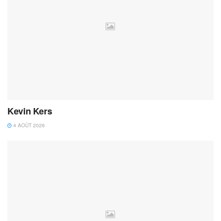
Kevin Kers
4 AOÛT 2026