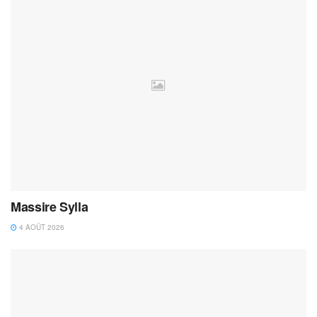
Massire Sylla
4 AOÛT 2026