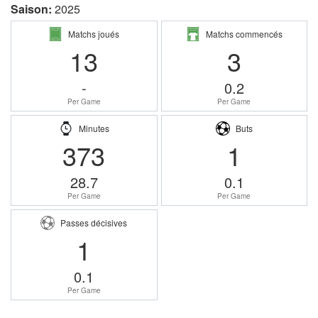
Saison:
2025
Matchs joués
Matchs commencés
13
3
-
0.2
Per Game
Per Game
Minutes
Buts
373
1
28.7
0.1
Per Game
Per Game
Passes décisives
1
0.1
Per Game