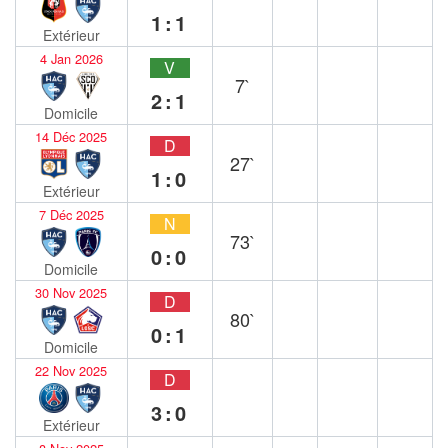
1:1
Extérieur
4 Jan 2026
V
7`
2:1
Domicile
14 Déc 2025
D
27`
1:0
Extérieur
7 Déc 2025
N
73`
0:0
Domicile
30 Nov 2025
D
80`
0:1
Domicile
22 Nov 2025
D
3:0
Extérieur