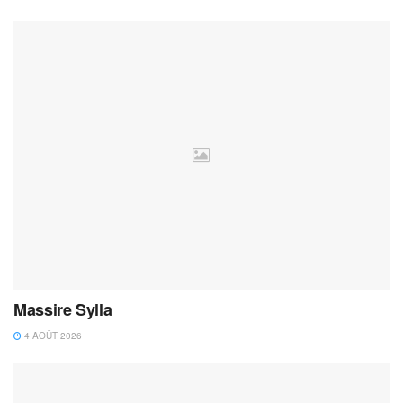
Massire Sylla
4 AOÛT 2026