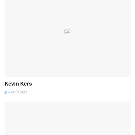
Kevin Kers
4 AOÛT 2026