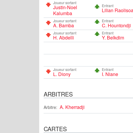
Joueur sortant
Entrant
Justin-Noel
Lilian Raoliso
Kalumba
Joueur sortant
Entrant
A. Bamba
C. Hountondji
Joueur sortant
Entrant
H. Abdelli
Y. Belkdim
Joueur sortant
Entrant
L. Diony
I. Niane
ARBITRES
A. Kherradji
Arbitre:
CARTES