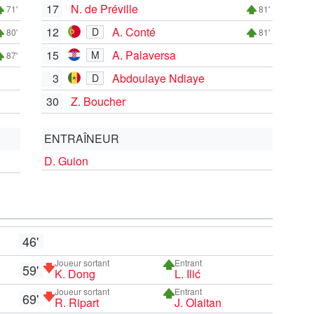
17
N. de Préville
71'
81'
12
A. Conté
D
80'
81'
15
A. Palaversa
M
87'
3
Abdoulaye Ndiaye
D
30
Z. Boucher
ENTRAÎNEUR
D. Guion
46'
Joueur sortant
Entrant
59'
K. Dong
L. Ilić
Joueur sortant
Entrant
69'
R. Ripart
J. Olaitan