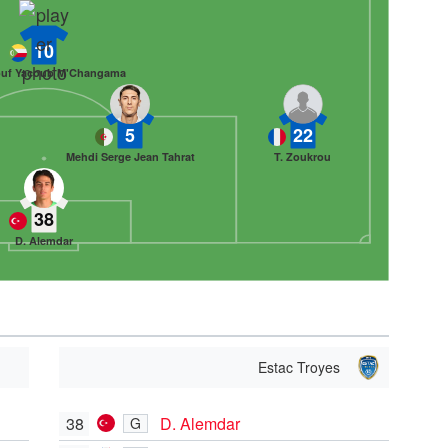
10
uf Yacoub M'Changama
5
22
Mehdi Serge Jean Tahrat
T. Zoukrou
38
D. Alemdar
Estac Troyes
38
D. Alemdar
G