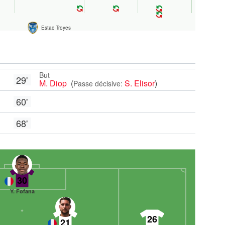
Estac Troyes
But
29'
M. Diop
(
S. Elisor
)
Passe décisive:
60'
68'
30
Y. Fofana
26
21