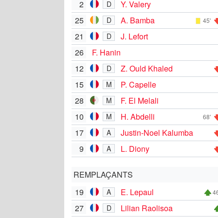
2
Y. Valery
D
25
A. Bamba
D
45'
21
J. Lefort
D
26
F. Hanin
12
Z. Ould Khaled
D
15
P. Capelle
M
28
F. El Melali
M
10
H. Abdelli
M
68'
17
Justin-Noel Kalumba
A
9
L. Diony
A
REMPLAÇANTS
19
E. Lepaul
A
46
27
Lilian Raolisoa
D