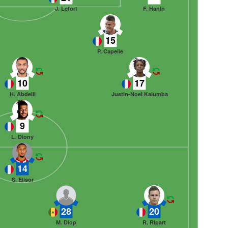
J. Lefort
F. Hanin
15
P. Capelle
10
17
H. Abdelli
Justin-Noel Kalumba
9
L. Diony
14
S. Elisor
28
20
M. Diop
R. Ripart