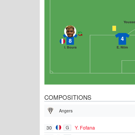
Yousso
4
8
I. Boura
E. Ntim
COMPOSITIONS
Angers
30
Y. Fofana
G