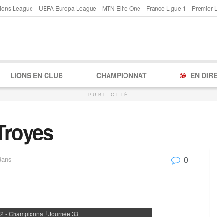
ions League
UEFA Europa League
MTN Elite One
France Ligue 1
Premier 
LIONS EN CLUB
CHAMPIONNAT
EN DIR
PUBLICITÉ
Troyes
0
dans
 2 - Championnat
Journée 33
|