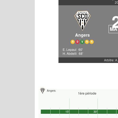
20
MA
Angers
N
D
V
N
N
E. Lepaul
60'
H. Abdelli
68'
Arbitre: A
Angers
1ère période
15'
30'