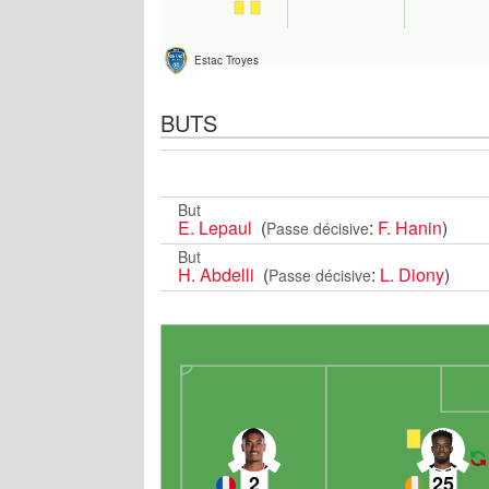
Estac Troyes
BUTS
But
E. Lepaul
(
:
F. Hanin
)
Passe décisive
But
H. Abdelli
(
:
L. Diony
)
Passe décisive
2
25