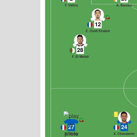
Y. Valery
A. Bamba
12
Z. Ould Khaled
28
F. El Melali
27
24
K. Dong
X. Chavalerin