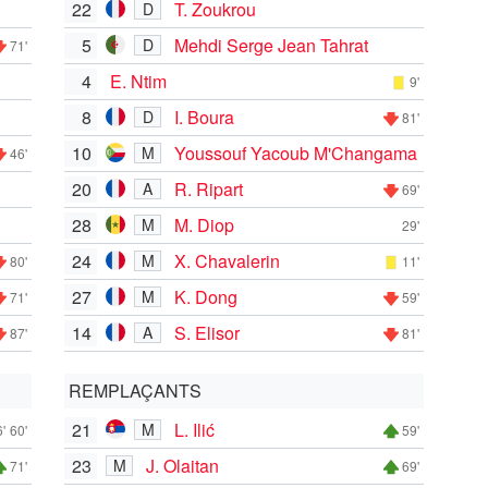
22
T. Zoukrou
D
5
Mehdi Serge Jean Tahrat
D
71'
4
E. Ntim
9'
8
I. Boura
D
81'
10
Youssouf Yacoub M'Changama
M
46'
20
R. Ripart
A
69'
28
M. Diop
M
29'
24
X. Chavalerin
M
80'
11'
27
K. Dong
M
71'
59'
14
S. Elisor
A
87'
81'
REMPLAÇANTS
21
L. Ilić
M
'
60'
59'
23
J. Olaitan
M
71'
69'