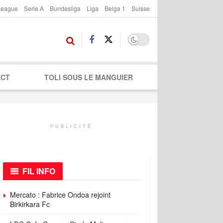
League
Serie A
Bundesliga
Liga
Belga 1
Suisse
ECT
TOLI SOUS LE MANGUIER
PUBLICITÉ
FIL INFO
Mercato : Fabrice Ondoa rejoint
Birkirkara Fc