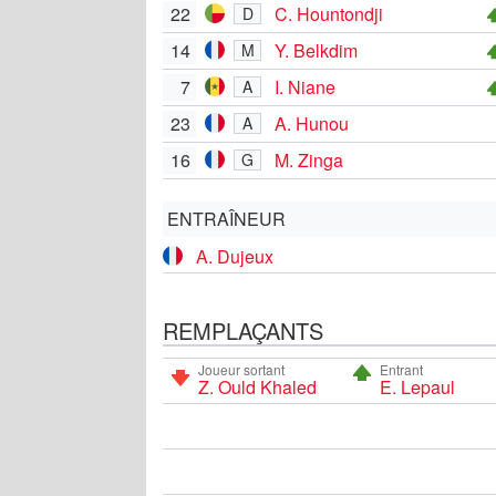
22
C. Hountondji
D
14
Y. Belkdim
M
7
I. Niane
A
23
A. Hunou
A
16
M. Zinga
G
ENTRAÎNEUR
A. Dujeux
REMPLAÇANTS
Joueur sortant
Entrant
Z. Ould Khaled
E. Lepaul