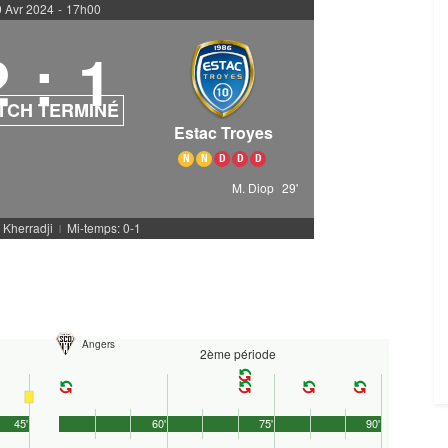
 Avr 2024
-
17h00
2
:
1
TCH TERMINÉ
Estac Troyes
N
N
D
D
D
M. Diop
29'
. Kherradji
Mi-temps: 0-1
|
Angers
2ème période
45'
60'
75'
90'