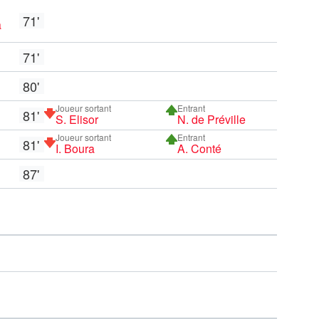
71'
a
71'
80'
Joueur sortant
Entrant
81'
S. Elisor
N. de Préville
Joueur sortant
Entrant
81'
I. Boura
A. Conté
87'