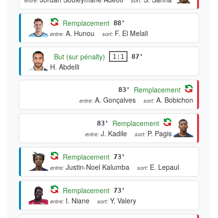
Remplacement
88'
A. Hunou
F. El Melali
entre:
sort:
But (sur pénalty)
1:1
87'
H. Abdelli
Remplacement
83'
A. Gonçalves
A. Bobichon
entre:
sort:
Remplacement
83'
J. Kadile
P. Pagis
entre:
sort:
Remplacement
73'
Justin-Noel Kalumba
E. Lepaul
entre:
sort:
Remplacement
73'
I. Niane
Y. Valery
entre:
sort: