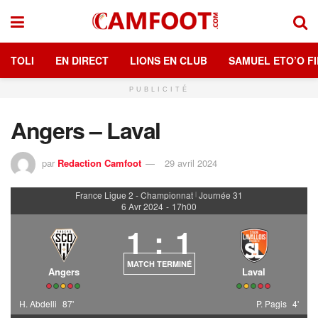
TOLI
EN DIRECT
LIONS EN CLUB
SAMUEL ETO’O FI
PUBLICITÉ
Angers – Laval
par
Redaction Camfoot
29 avril 2024
France Ligue 2 - Championnat
Journée 31
|
6 Avr 2024
-
17h00
1
:
1
MATCH TERMINÉ
Angers
Laval
H. Abdelli
87'
P. Pagis
4'