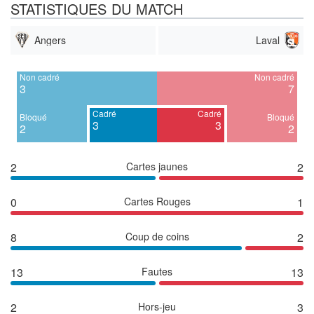
STATISTIQUES DU MATCH
Angers
Laval
Non cadré
Non cadré
3
7
Cadré
Cadré
Bloqué
Bloqué
3
3
2
2
2
Cartes jaunes
2
0
Cartes Rouges
1
8
Coup de coins
2
13
Fautes
13
2
Hors-jeu
3