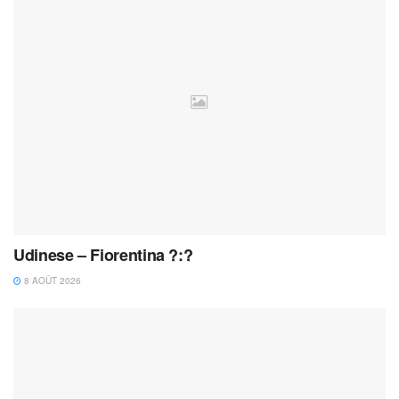
Udinese – Fiorentina ?:?
8 AOÛT 2026