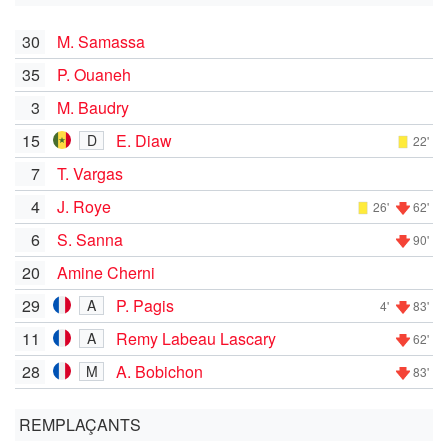
30
M. Samassa
35
P. Ouaneh
3
M. Baudry
15
E. Diaw
D
22'
7
T. Vargas
4
J. Roye
26'
62'
6
S. Sanna
90'
20
Amine Cherni
29
P. Pagis
A
4'
83'
11
Remy Labeau Lascary
A
62'
28
A. Bobichon
M
83'
REMPLAÇANTS