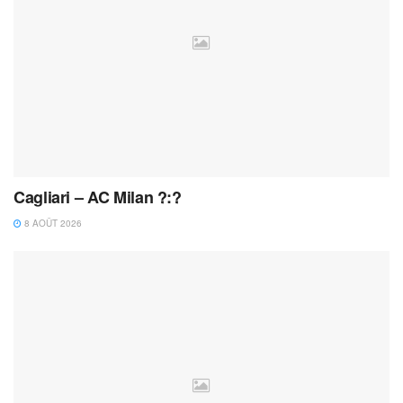
Cagliari – AC Milan ?:?
8 AOÛT 2026