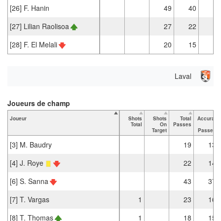
[26] F. Hanin
49
40
1
[27] Lilian Raolisoa
27
22
2
[28] F. El Melali
20
15
Laval
Joueurs de champ
Joueur
Shots
Shots
Total
Accurat
Total
On
Passes
e
Target
Passes
[3] M. Baudry
19
13
[4] J. Roye
22
14
[6] S. Sanna
43
37
[7] T. Vargas
1
23
16
[8] T. Thomas
1
18
15