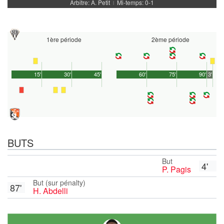
Arbitre: A. Petit
Mi-temps: 0-1
|
1ère période
2ème période
15'
30'
45'
60'
75'
90'
3'
BUTS
But
4'
P. Pagis
But (sur pénalty)
87'
H. Abdelli