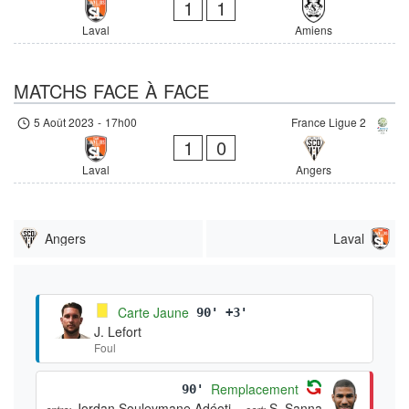
1
1
Laval
Amiens
MATCHS FACE À FACE
5 Août 2023
-
17h00
France Ligue 2
1
0
Laval
Angers
Angers
Laval
Carte Jaune
90' +3'
J. Lefort
Foul
Remplacement
90'
Jordan Souleymane Adéoti
S. Sanna
entre:
sort: