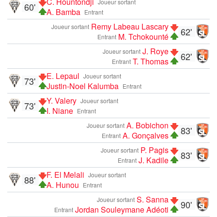
C. Hountondji
Joueur sortant
60'
A. Bamba
Entrant
Remy Labeau Lascary
Joueur sortant
62'
M. Tchokounté
Entrant
J. Roye
Joueur sortant
62'
T. Thomas
Entrant
E. Lepaul
Joueur sortant
73'
Justin-Noel Kalumba
Entrant
Y. Valery
Joueur sortant
73'
I. Niane
Entrant
A. Bobichon
Joueur sortant
83'
A. Gonçalves
Entrant
P. Pagis
Joueur sortant
83'
J. Kadile
Entrant
F. El Melali
Joueur sortant
88'
A. Hunou
Entrant
S. Sanna
Joueur sortant
90'
Jordan Souleymane Adéoti
Entrant