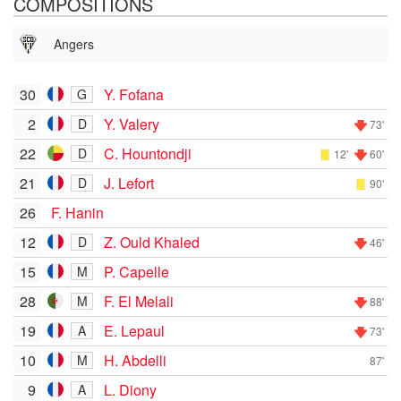
COMPOSITIONS
Angers
30
Y. Fofana
G
2
Y. Valery
D
73'
22
C. Hountondji
D
12'
60'
21
J. Lefort
D
90'
26
F. Hanin
12
Z. Ould Khaled
D
46'
15
P. Capelle
M
28
F. El Melali
M
88'
19
E. Lepaul
A
73'
10
H. Abdelli
M
87'
9
L. Diony
A