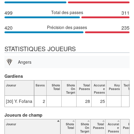
499
Total des passes
311
420
Précision des passes
235
STATISTIQUES JOUEURS
Angers
Gardiens
Joueur
Saves
Shots
Shots
Total
Accurat
Key
Tackle
Total
On
Passes
e
Passes
Tota
Target
Passes
[30] Y. Fofana
2
28
25
Joueurs de champ
Joueur
Shots
Shots
Total
Accurat
Key
Total
On
Passes
e
Passes
Target
Passes