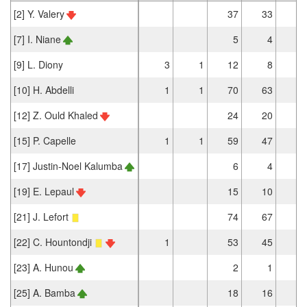
[2] Y. Valery
37
33
[7] I. Niane
5
4
[9] L. Diony
3
1
12
8
[10] H. Abdelli
1
1
70
63
1
[12] Z. Ould Khaled
24
20
[15] P. Capelle
1
1
59
47
[17] Justin-Noel Kalumba
6
4
[19] E. Lepaul
15
10
1
[21] J. Lefort
74
67
[22] C. Hountondji
1
53
45
[23] A. Hunou
2
1
[25] A. Bamba
18
16