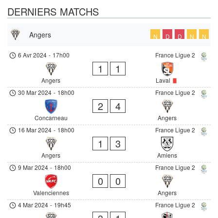
DERNIERS MATCHS
Angers
N
D
D
N
N
6 Avr 2024
-
17h00
France Ligue 2
1
1
Angers
Laval
30 Mar 2024
-
18h00
France Ligue 2
2
4
Concarneau
Angers
16 Mar 2024
-
18h00
France Ligue 2
1
3
Angers
Amiens
9 Mar 2024
-
18h00
France Ligue 2
0
0
Valenciennes
Angers
4 Mar 2024
-
19h45
France Ligue 2