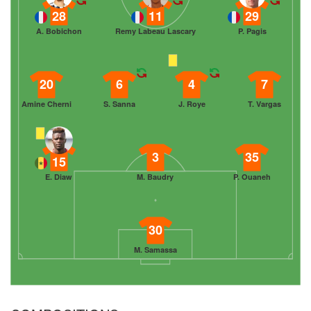
28
11
29
A. Bobichon
Remy Labeau Lascary
P. Pagis
20
6
4
7
Amine Cherni
S. Sanna
J. Roye
T. Vargas
3
35
15
E. Diaw
M. Baudry
P. Ouaneh
30
M. Samassa