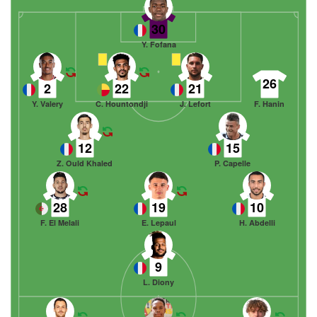
30
Y. Fofana
26
2
22
21
Y. Valery
C. Hountondji
J. Lefort
F. Hanin
12
15
Z. Ould Khaled
P. Capelle
28
19
10
F. El Melali
E. Lepaul
H. Abdelli
9
L. Diony