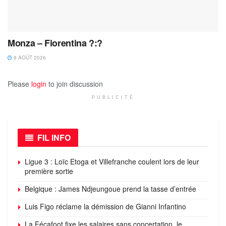
Monza – Fiorentina ?:?
8 AOÛT 2026
Please
login
to join discussion
PUBLICITÉ
FIL INFO
Ligue 3 : Loïc Etoga et Villefranche coulent lors de leur
première sortie
Belgique : James Ndjeungoue prend la tasse d’entrée
Luis Figo réclame la démission de Gianni Infantino
La Fécafoot fixe les salaires sans concertation, le