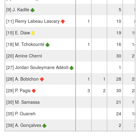
[9] J. Kadile
5
5
[11] Remy Labeau Lascary
1
10
8
[15] E. Diaw
19
15
[18] M. Tchokounté
1
16
14
[20] Amine Cherni
30
21
[27] Jordan Souleymane Adéoti
1
[28] A. Bobichon
1
1
28
23
[29] P. Pagis
3
2
30
23
[30] M. Samassa
21
11
[35] P. Ouaneh
24
18
[39] A. Gonçalves
2
2