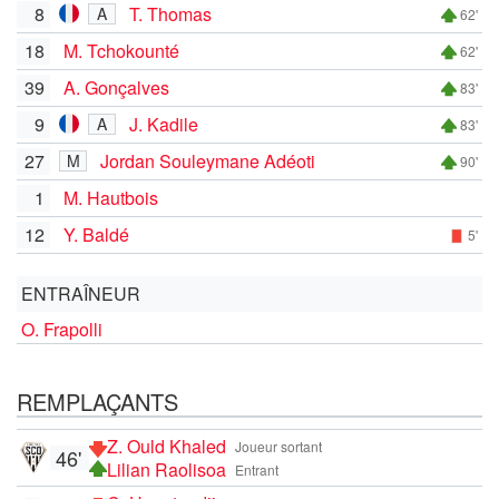
8
T. Thomas
A
62'
18
M. Tchokounté
62'
39
A. Gonçalves
83'
9
J. Kadile
A
83'
27
Jordan Souleymane Adéoti
M
90'
1
M. Hautbois
12
Y. Baldé
5'
ENTRAÎNEUR
O. Frapolli
REMPLAÇANTS
Z. Ould Khaled
Joueur sortant
46'
Lilian Raolisoa
Entrant