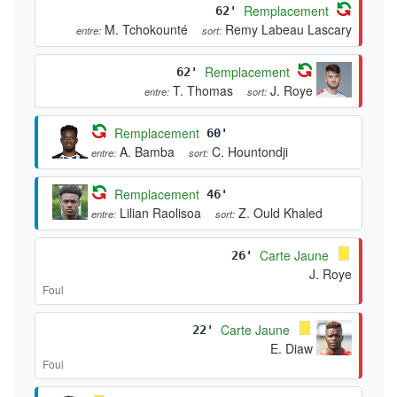
Remplacement
62'
M. Tchokounté
Remy Labeau Lascary
entre:
sort:
Remplacement
62'
T. Thomas
J. Roye
entre:
sort:
Remplacement
60'
A. Bamba
C. Hountondji
entre:
sort:
Remplacement
46'
Lilian Raolisoa
Z. Ould Khaled
entre:
sort:
Carte Jaune
26'
J. Roye
Foul
Carte Jaune
22'
E. Diaw
Foul