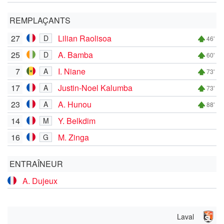
REMPLAÇANTS
27
Lilian Raolisoa
D
46'
25
A. Bamba
D
60'
7
I. Niane
A
73'
17
Justin-Noel Kalumba
A
73'
23
A. Hunou
A
88'
14
Y. Belkdim
M
16
M. Zinga
G
ENTRAÎNEUR
A. Dujeux
Laval