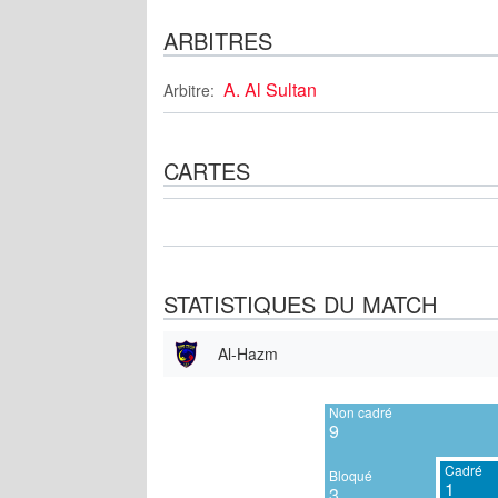
ARBITRES
A. Al Sultan
Arbitre:
CARTES
STATISTIQUES DU MATCH
Al-Hazm
Non cadré
9
Cadré
Bloqué
1
3