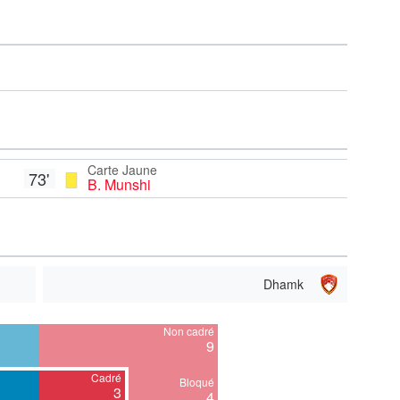
Carte Jaune
73'
B. Munshi
Dhamk
Non cadré
9
Cadré
Bloqué
3
4