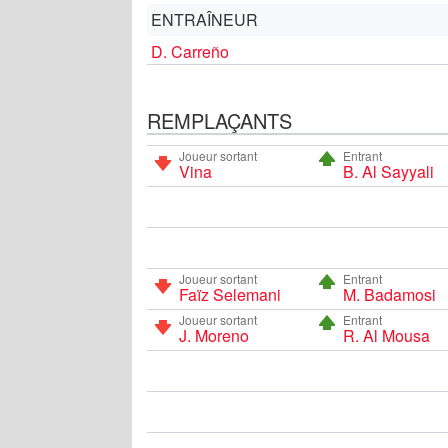
ENTRAÎNEUR
D. Carreño
REMPLAÇANTS
Joueur sortant
Entrant
Vina
B. Al Sayyali
Joueur sortant
Entrant
Faïz Selemani
M. Badamosi
Joueur sortant
Entrant
J. Moreno
R. Al Mousa