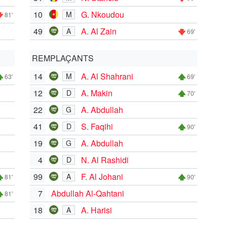
10
G. Nkoudou
M
81'
49
A. Al Zain
A
69'
REMPLAÇANTS
14
A. Al Shahrani
M
63'
69'
12
A. Makin
D
70'
22
A. Abdullah
G
41
S. Faqihi
D
90'
19
A. Abdullah
G
4
N. Al Rashidi
D
99
F. Al Johani
A
81'
90'
7
Abdullah Al-Qahtani
81'
18
A. Harisi
A