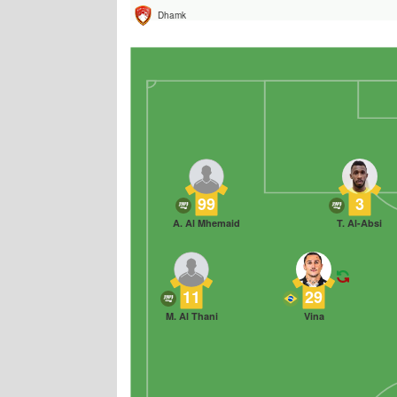
Dhamk
99
3
A. Al Mhemaid
T. Al-Absi
11
29
M. Al Thani
Vina