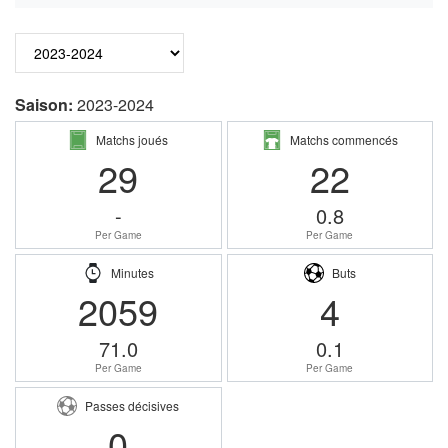
Saison:
2023-2024
Matchs joués
Matchs commencés
29
22
-
0.8
Per Game
Per Game
Minutes
Buts
2059
4
71.0
0.1
Per Game
Per Game
Passes décisives
0