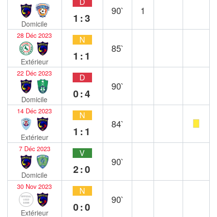
D
90`
1
1:3
Domicile
28 Déc 2023
N
85`
1:1
Extérieur
22 Déc 2023
D
90`
0:4
Domicile
14 Déc 2023
N
84`
1:1
Extérieur
7 Déc 2023
V
90`
2:0
Domicile
30 Nov 2023
N
90`
0:0
Extérieur