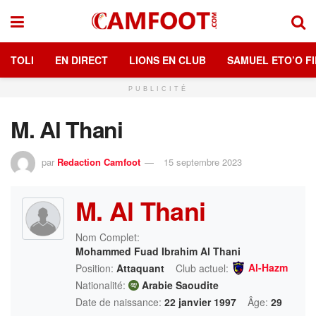
TOLI
EN DIRECT
LIONS EN CLUB
SAMUEL ETO’O FI
PUBLICITÉ
M. Al Thani
par
Redaction Camfoot
15 septembre 2023
M. Al Thani
Nom Complet:
Mohammed Fuad Ibrahim Al Thani
Al-Hazm
Position:
Attaquant
Club actuel:
Nationalité:
Arabie Saoudite
Date de naissance:
22 janvier 1997
Âge:
29