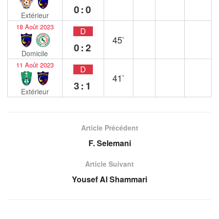
0:0
Extérieur
18 Août 2023
D
45`
0:2
Domicile
11 Août 2023
D
41`
3:1
Extérieur
Article Précédent
F. Selemani
Article Suivant
Yousef Al Shammari