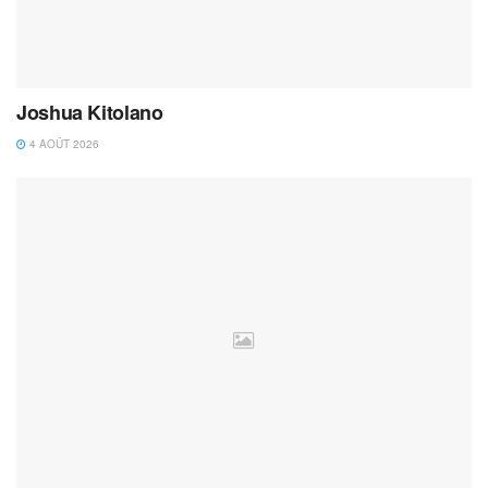
Joshua Kitolano
4 AOÛT 2026