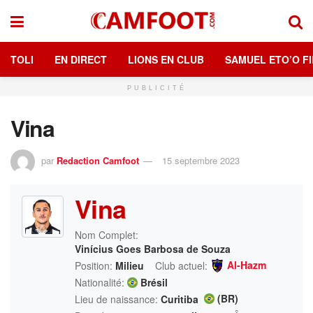
TOLI
EN DIRECT
LIONS EN CLUB
SAMUEL ETO’O FI
PUBLICITÉ
Vina
par
Redaction Camfoot
15 septembre 2023
Vina
Nom Complet:
Vinícius Goes Barbosa de Souza
Al-Hazm
Position:
Milieu
Club actuel:
Nationalité:
Brésil
(BR)
Lieu de naissance:
Curitiba