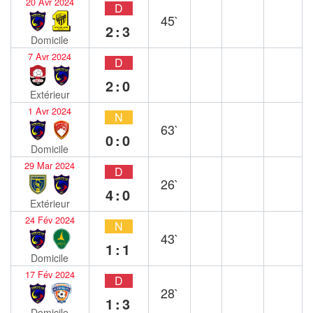
20 Avr 2024
D
45`
2:3
Domicile
7 Avr 2024
D
2:0
Extérieur
1 Avr 2024
N
63`
0:0
Domicile
29 Mar 2024
D
26`
4:0
Extérieur
24 Fév 2024
N
43`
1:1
Domicile
17 Fév 2024
D
28`
1:3
Domicile