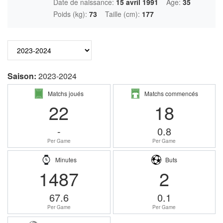
Date de naissance:
15 avril 1991
Âge:
35
Poids (kg):
73
Taille (cm):
177
Saison:
2023-2024
Matchs joués
Matchs commencés
22
18
-
0.8
Per Game
Per Game
Minutes
Buts
1487
2
67.6
0.1
Per Game
Per Game