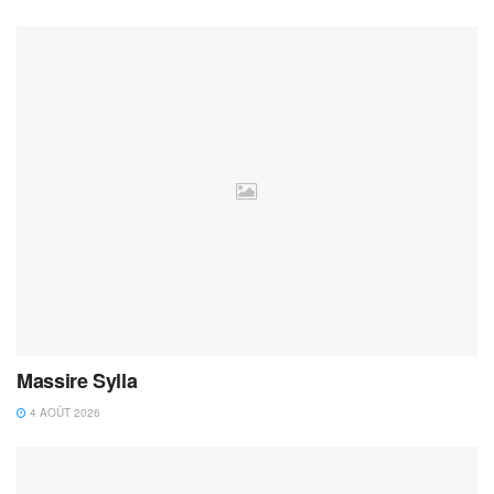
Massire Sylla
4 AOÛT 2026