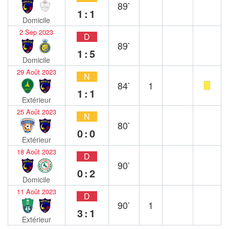
89`
1:1
Domicile
2 Sep 2023
D
89`
1:5
Domicile
29 Août 2023
N
84`
1
1:1
Extérieur
25 Août 2023
N
80`
0:0
Extérieur
18 Août 2023
D
90`
0:2
Domicile
11 Août 2023
D
90`
1
3:1
Extérieur