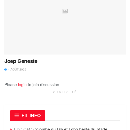
Joep Geneste
4 AOÛT 2026
Please
login
to join discussion
PUBLICITÉ
FIL INFO
LDC Caf : Colombe du Dja et Lobo hérite du Stade