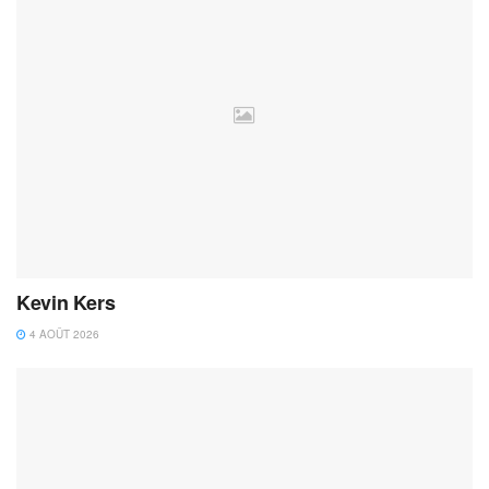
Kevin Kers
4 AOÛT 2026