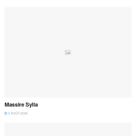
Massire Sylla
4 AOÛT 2026