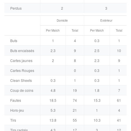
Perdus
2
3
Domicile
Extérieur
Per Match
Total
Per Match
Total
Buts
1
4
0.3
1
Buts encaissés
2.3
9
2.5
10
Cartes jaunes
2
8
2.3
9
Cartes Rouges
0
0.3
1
Clean Sheets
0.3
1
0.3
1
Coup de coins
4.8
19
1.8
7
Fautes
18.5
74
15.3
61
Hors-jeu
5.3
21
1
4
Tirs
13.8
55
10.3
41
Tirs cadrés
4.3
17
3
12