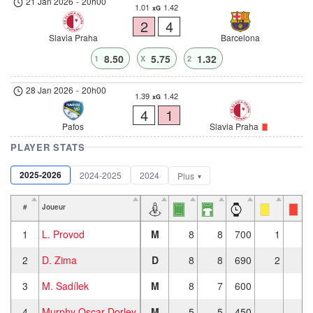
21 Jan 2026
-
20h00
1.01
1.42
xG
2
4
Slavia Praha
Barcelona
8.50
5.75
1.32
1
X
2
28 Jan 2026
-
20h00
1.39
1.42
xG
4
1
Pafos
Slavia Praha
PLAYER STATS
2025-2026
2024-2025
2024
Plus
#
Joueur
1
L. Provod
M
8
8
700
1
2
D. Zima
D
8
8
690
2
3
M. Sadílek
M
8
7
600
4
Murphy Oscar Dorley
M
5
5
450