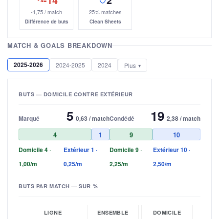
-1,75 / match
25% matches
Différence de buts
Clean Sheets
MATCH & GOALS BREAKDOWN
2025-2026
2024-2025
2024
Plus
BUTS — DOMICILE CONTRE EXTÉRIEUR
5
19
Marqué
0,63 / match
Condédé
2,38 / match
4
1
9
10
Domicile 4 ·
Extérieur 1 ·
Domicile 9 ·
Extérieur 10 ·
1,00/m
0,25/m
2,25/m
2,50/m
BUTS PAR MATCH — SUR %
LIGNE
ENSEMBLE
DOMICILE
EXT