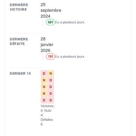
25
DERNIÈRE
VICTOIRE
septembre
2024
il y a plusieurs jours
681
28
DERNIÈRE
DÉFAITE
janvier
2026
il y a plusieurs jours
191
DERNIER 10
D
N
N
D
N
D
N
D
D
D
Victoires:
0; Nuls:
4;
Défaites:
6