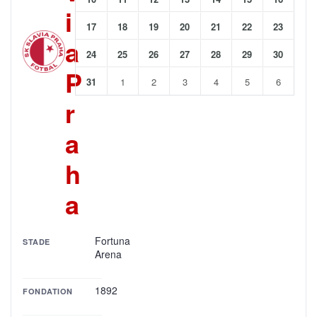
i
17
18
19
20
21
22
23
a
24
25
26
27
28
29
30
P
31
1
2
3
4
5
6
r
a
h
a
Fortuna
STADE
Arena
1892
FONDATION