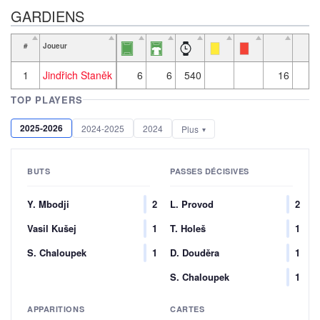
GARDIENS
#
Joueur
1
Jindřich Staněk
6
6
540
16
1
TOP PLAYERS
2025-2026
2024-2025
2024
Plus
BUTS
PASSES DÉCISIVES
Y. Mbodji
2
L. Provod
2
Vasil Kušej
1
T. Holeš
1
S. Chaloupek
1
D. Douděra
1
S. Chaloupek
1
APPARITIONS
CARTES