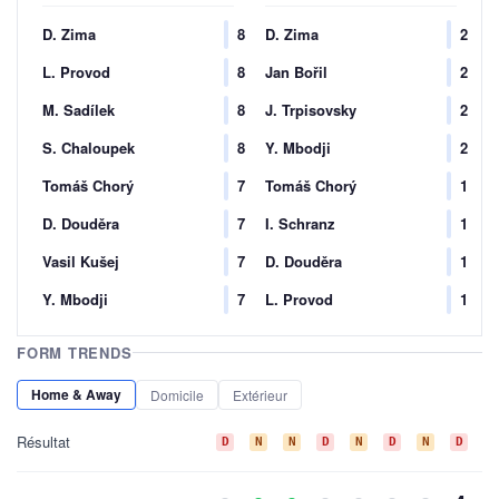
D. Zima
8
D. Zima
2
L. Provod
8
Jan Bořil
2
M. Sadílek
8
J. Trpisovsky
2
S. Chaloupek
8
Y. Mbodji
2
Tomáš Chorý
7
Tomáš Chorý
1
D. Douděra
7
I. Schranz
1
Vasil Kušej
7
D. Douděra
1
Y. Mbodji
7
L. Provod
1
FORM TRENDS
Home & Away
Domicile
Extérieur
Résultat
D
N
N
D
N
D
N
D
D