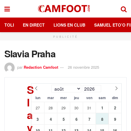
TOLI
EN DIRECT
LIONS EN CLUB
SAMUEL ETO’O FI
PUBLICITÉ
Slavia Praha
par
Redaction Camfoot
26 novembre 2025
S
l
lun
mar
mer
jeu
ven
sam
dim
27
28
29
30
31
1
2
a
3
4
5
6
7
8
9
v
10
11
12
13
14
15
16