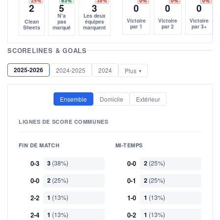
25%
63%
38%
0%
0%
0%
2
5
3
0
0
0
N'a
Les deux
Victoire
Victoire
Victoire
Clean
pas
équipes
par 1
par 2
par 3+
Sheets
marqué
marquent
SCORELINES & GOALS
2025-2026
2024-2025
2024
Plus
Ensemble
Domicile
Extérieur
LIGNES DE SCORE COMMUNES
FIN DE MATCH
MI-TEMPS
0-3
3
(38%)
0-0
2
(25%)
0-0
2
(25%)
0-1
2
(25%)
2-2
1
(13%)
1-0
1
(13%)
2-4
1
(13%)
0-2
1
(13%)