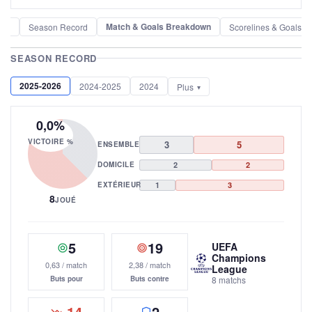
Match & Goals Breakdown
der
Season Record
Scorelines & Goals
SEASON RECORD
2025-2026
2024-2025
2024
Plus
0,0%
VICTOIRE %
3
5
ENSEMBLE
DOMICILE
2
2
EXTÉRIEUR
1
3
8
JOUÉ
5
19
UEFA
Champions
0,63 / match
2,38 / match
League
Buts pour
Buts contre
8 matchs
-14
2