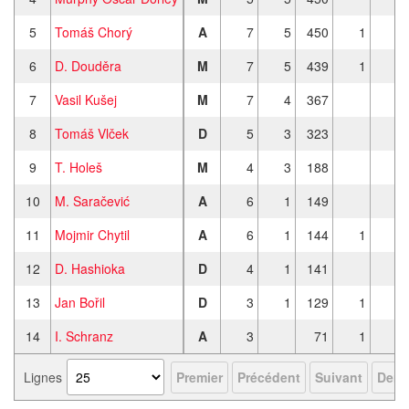
5
Tomáš Chorý
A
7
5
450
1
6
D. Douděra
M
7
5
439
1
7
Vasil Kušej
M
7
4
367
8
Tomáš Vlček
D
5
3
323
9
T. Holeš
M
4
3
188
10
M. Saračević
A
6
1
149
11
Mojmir Chytil
A
6
1
144
1
12
D. Hashioka
D
4
1
141
13
Jan Bořil
D
3
1
129
1
1
14
I. Schranz
A
3
71
1
Lignes
Premier
Précédent
Suivant
Derni