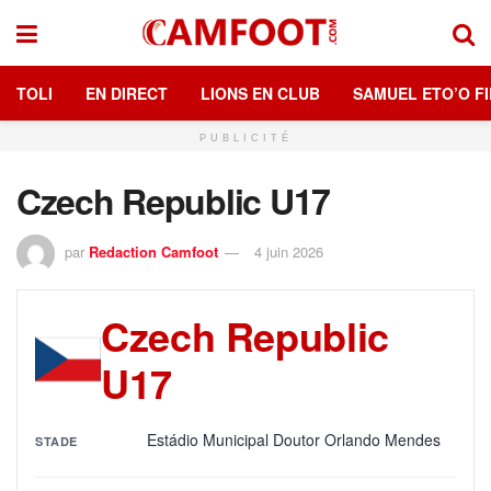
TOLI
EN DIRECT
LIONS EN CLUB
SAMUEL ETO’O FI
PUBLICITÉ
Czech Republic U17
par
Redaction Camfoot
4 juin 2026
Czech Republic
U17
Estádio Municipal Doutor Orlando Mendes
STADE