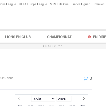
ions League
UEFA Europa League
MTN Elite One
France Ligue 1
Premier 
LIONS EN CLUB
CHAMPIONNAT
EN DIR
PUBLICITÉ
0
2025
dans
lun
mar
mer
jeu
ven
sam
dim