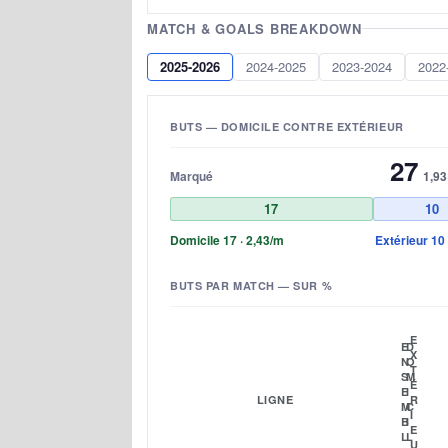
MATCH & GOALS BREAKDOWN
2025-2026
2024-2025
2023-2024
2022
BUTS — DOMICILE CONTRE EXTÉRIEUR
27
Marqué
1,93
17
10
Domicile 17 · 2,43/m
Extérieur 10 
BUTS PAR MATCH — SUR %
E
E
D
X
N
O
T
S
M
É
E
I
LIGNE
R
M
C
I
B
I
E
L
L
U