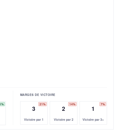
MARGES DE VICTOIRE
1%
21%
14%
7%
3
2
1
Victoire par 1
Victoire par 2
Victoire par 3+