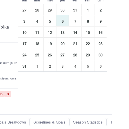
27
28
29
30
31
1
2
3
4
5
6
7
8
9
blika
10
11
12
13
14
15
16
17
18
19
20
21
22
23
24
25
26
27
28
29
30
lusieurs jours
31
1
2
3
4
5
6
lusieurs jours
D
D
oals Breakdown
Scorelines & Goals
Season Statistics
Team Rank