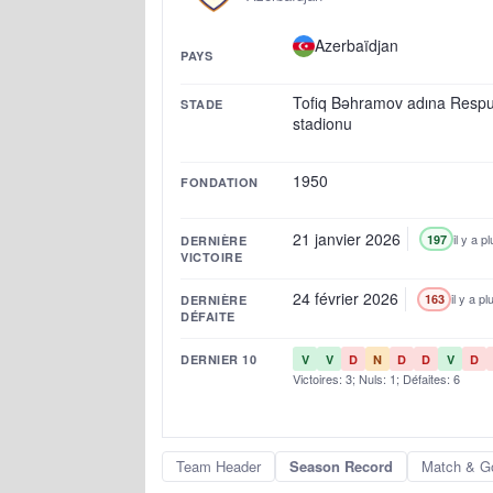
Azerbaïdjan
PAYS
Tofiq Bəhramov adına Respu
STADE
stadionu
1950
FONDATION
21 janvier 2026
il y a p
197
DERNIÈRE
VICTOIRE
24 février 2026
il y a p
163
DERNIÈRE
DÉFAITE
DERNIER 10
V
V
D
N
D
D
V
D
Victoires: 3; Nuls: 1; Défaites: 6
Team Header
Season Record
Match & G