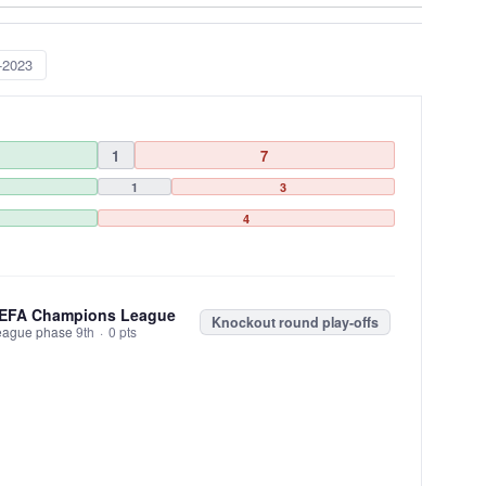
-2023
1
7
1
3
4
EFA Champions League
Knockout round play-offs
eague phase
9th
·
0 pts