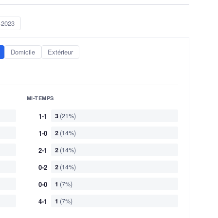
-2023
Domicile
Extérieur
MI-TEMPS
1-1
3
(21%)
1-0
2
(14%)
2-1
2
(14%)
0-2
2
(14%)
0-0
1
(7%)
4-1
1
(7%)