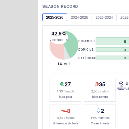
SEASON RECORD
2025-2026
2024-2025
2023-2024
2022
42,9%
VICTOIRE %
6
ENSEMBLE
DOMICILE
3
EXTÉRIEUR
3
14
JOUÉ
27
35
U
L
1,93 / match
2,50 / match
Buts pour
Buts contre
-8
2
-0,57 / match
14% matches
Différence de buts
Clean Sheets