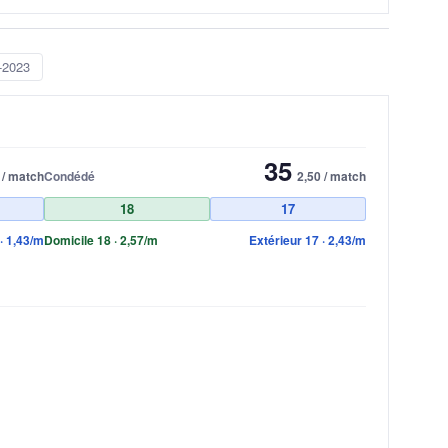
-2023
35
 / match
Condédé
2,50 / match
18
17
· 1,43/m
Domicile 18 · 2,57/m
Extérieur 17 · 2,43/m