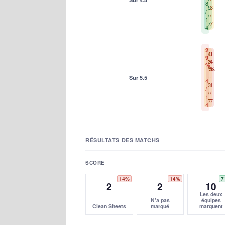
8
5
3
/
/
/
1
7
7
4
2
4
1
9
3
4
%
%
%
Sur 5.5
4
3
1
/
/
/
1
7
7
4
RÉSULTATS DES MATCHS
SCORE
14%
14%
7
2
2
10
Les deux
N'a pas
équipes
Clean Sheets
marqué
marquent