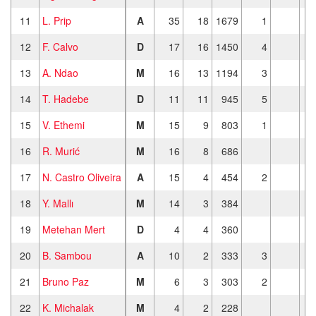
11
L. Prip
A
35
18
1679
1
12
F. Calvo
D
17
16
1450
4
13
A. Ndao
M
16
13
1194
3
14
T. Hadebe
D
11
11
945
5
15
V. Ethemi
M
15
9
803
1
16
R. Murić
M
16
8
686
17
N. Castro Oliveira
A
15
4
454
2
18
Y. Mallı
M
14
3
384
19
Metehan Mert
D
4
4
360
20
B. Sambou
A
10
2
333
3
21
Bruno Paz
M
6
3
303
2
22
K. Michalak
M
4
2
228