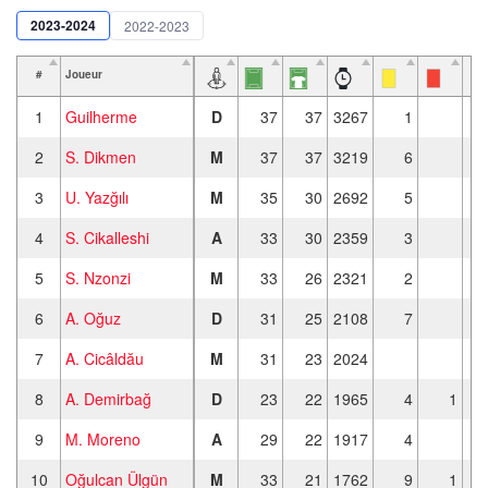
2023-2024
2022-2023
#
Joueur
1
Guilherme
D
37
37
3267
1
2
S. Dikmen
M
37
37
3219
6
3
U. Yazğılı
M
35
30
2692
5
4
S. Cikalleshi
A
33
30
2359
3
5
S. Nzonzi
M
33
26
2321
2
6
A. Oğuz
D
31
25
2108
7
7
A. Cicâldău
M
31
23
2024
8
A. Demirbağ
D
23
22
1965
4
1
9
M. Moreno
A
29
22
1917
4
10
Oğulcan Ülgün
M
33
21
1762
9
1