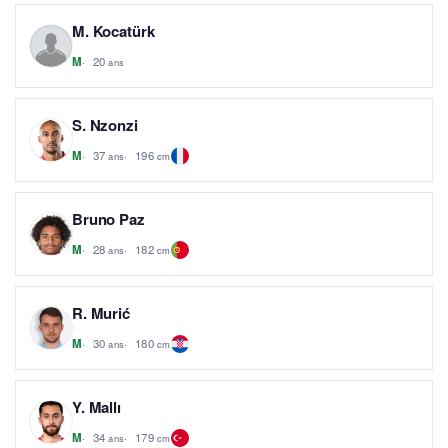
M. Kocatürk
20
M
ans
S. Nzonzi
37
196
M
ans
cm
Bruno Paz
28
182
M
ans
cm
R. Murić
30
180
M
ans
cm
Y. Mallı
34
179
M
ans
cm