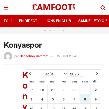
TOLI
EN DIRECT
LIONS EN CLUB
SAMUEL ETO’O FI
PUBLICITÉ
Konyaspor
par
Redaction Camfoot
15 juillet 2024
K
o
lun
mar
mer
jeu
ven
sam
dim
27
28
29
30
31
1
2
n
3
4
5
6
7
8
9
y
10
11
12
13
14
15
16