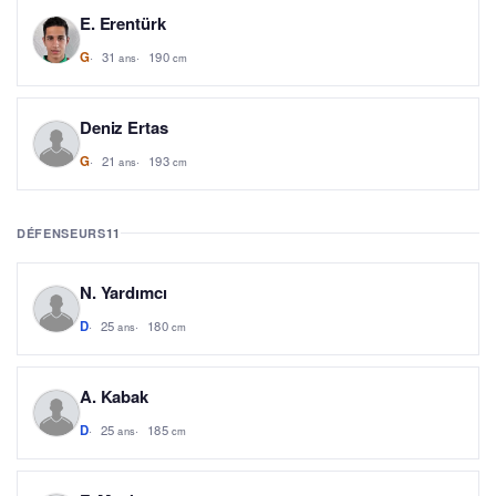
E. Erentürk
31
190
G
ans
cm
Deniz Ertas
21
193
G
ans
cm
DÉFENSEURS
11
N. Yardımcı
25
180
D
ans
cm
A. Kabak
25
185
D
ans
cm