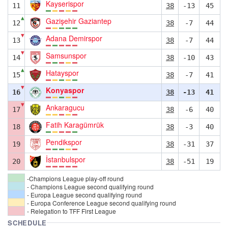
Kayserispor
11
38
-13
45
▲
Gazişehir Gaziantep
12
38
-7
44
▼
Adana Demirspor
13
38
-7
44
▼
Samsunspor
14
38
-10
43
▲
Hatayspor
15
38
-7
41
▼
Konyaspor
16
38
-13
41
▼
Ankaragucu
17
38
-6
40
Fatih Karagümrük
18
38
-3
40
Pendikspor
19
38
-31
37
İstanbulspor
20
38
-51
19
-Champions League play-off round
- Champions League second qualifying round
- Europa League second qualifying round
- Europa Conference League second qualifying round
- Relegation to TFF First League
SCHEDULE