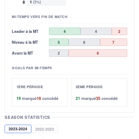
8
1
(3%)
MI-TEMPS VERS FIN DE MATCH
Leader à la MT
4
4
2
Niveau à la MT
5
8
7
Avant la MT
2
6
GOALS PAR MI-TEMPS
1ÈRE PÉRIODE
2ÈME PÉRIODE
19
marqué
18
concédé
21
marqué
35
concédé
SEASON STATISTICS
2023-2024
2022-2023