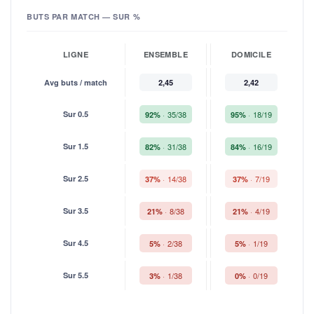
BUTS PAR MATCH — SUR %
LIGNE
ENSEMBLE
DOMICILE
Avg buts / match
2,45
2,42
Sur 0.5
35/38
18/19
92%
95%
Sur 1.5
31/38
16/19
82%
84%
Sur 2.5
14/38
7/19
37%
37%
Sur 3.5
8/38
4/19
21%
21%
Sur 4.5
2/38
1/19
5%
5%
Sur 5.5
1/38
0/19
3%
0%