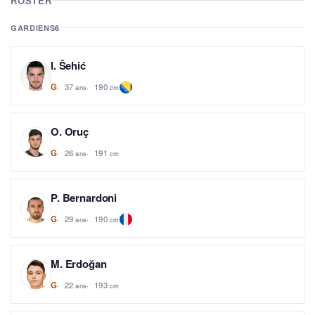
ROSTER
GARDIENS
6
I. Šehić
37
190
G
ans
cm
O. Oruç
26
191
G
ans
cm
P. Bernardoni
29
190
G
ans
cm
M. Erdoğan
22
193
G
ans
cm