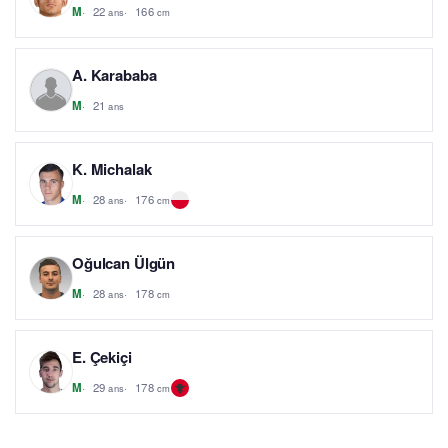
22
166
M
ans
cm
A. Karababa
21
M
ans
K. Michalak
28
176
M
ans
cm
Oğulcan Ülgün
28
178
M
ans
cm
E. Çekiçi
29
178
M
ans
cm