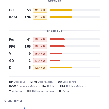
DÉFENSE
53
BC
12th
/ 20
1,39
BC/M
12th
/ 20
ENSEMBLE
41
Pts
15th
/ 20
1,08
PPG
15th
/ 20
9
V
16th
/ 20
-13
GD
17th
/ 20
15
D
12th
/ 20
Buts pour
Buts / Match
Buts contre
BP
BP/M
BC
Concédé / Match
Points
Points / Match
BC/M
Pts
PPG
Victoires
Différence de buts
Perdus
V
GD
D
STANDINGS