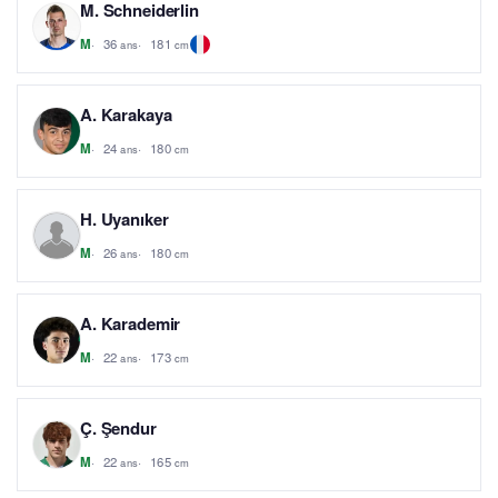
M. Schneiderlin
36
181
M
ans
cm
A. Karakaya
24
180
M
ans
cm
H. Uyanıker
26
180
M
ans
cm
A. Karademir
22
173
M
ans
cm
Ç. Şendur
22
165
M
ans
cm