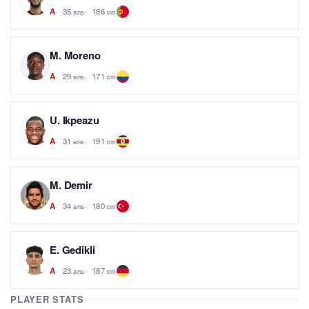
35
186
A
ans
cm
M. Moreno
29
171
A
ans
cm
U. Ikpeazu
31
191
A
ans
cm
M. Demir
34
180
A
ans
cm
E. Gedikli
23
187
A
ans
cm
PLAYER STATS