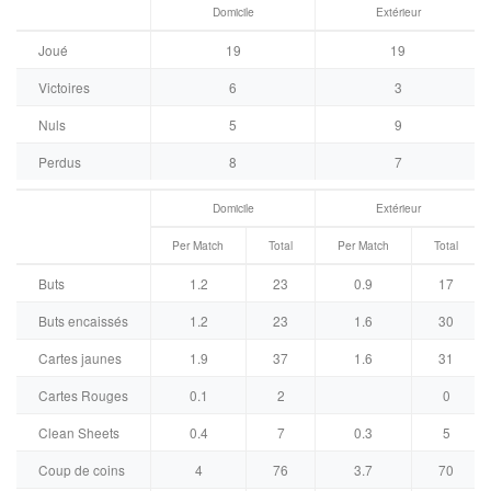
Domicile
Extérieur
Joué
19
19
Victoires
6
3
Nuls
5
9
Perdus
8
7
Domicile
Extérieur
Per Match
Total
Per Match
Total
Buts
1.2
23
0.9
17
Buts encaissés
1.2
23
1.6
30
Cartes jaunes
1.9
37
1.6
31
Cartes Rouges
0.1
2
0
Clean Sheets
0.4
7
0.3
5
Coup de coins
4
76
3.7
70