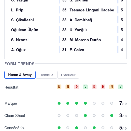
L. Prip
35
Teenage Lingani Hadebe
5
S. Çikalleshi
33
A. Demirbağ
5
Oğulcan Ülgün
33
U. Yazğılı
5
S. Nzonzi
33
M. Moreno Durán
4
A. Oğuz
31
F. Calvo
4
FORM TRENDS
Home & Away
Domicile
Extérieur
Résultat
N
N
D
V
D
D
N
V
N
7
Marqué
/10
3
Clean Sheet
/10
5
Concédé 2+
/10