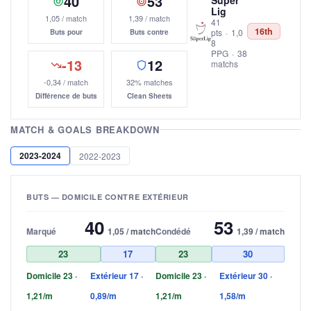
40
53
Lig
1,05 / match
1,39 / match
41
16th
pts
·
1,0
Buts pour
Buts contre
8
PPG
·
38
-13
12
matchs
-0,34 / match
32% matches
Différence de buts
Clean Sheets
MATCH & GOALS BREAKDOWN
2023-2024
2022-2023
BUTS — DOMICILE CONTRE EXTÉRIEUR
40
53
Marqué
1,05 / match
Condédé
1,39 / match
23
17
23
30
Domicile 23 ·
Extérieur 17 ·
Domicile 23 ·
Extérieur 30 ·
1,21/m
0,89/m
1,21/m
1,58/m