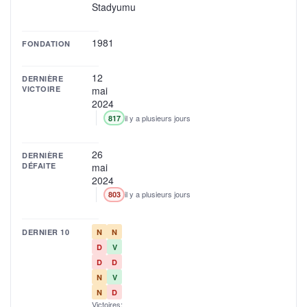
Stadyumu
1981
FONDATION
12
DERNIÈRE
VICTOIRE
mai
2024
il y a plusieurs jours
817
26
DERNIÈRE
DÉFAITE
mai
2024
il y a plusieurs jours
803
DERNIER 10
N
N
D
V
D
D
N
V
N
D
Victoires: