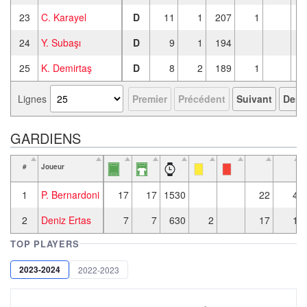
23
C. Karayel
D
11
1
207
1
24
Y. Subaşı
D
9
1
194
25
K. Demirtaş
D
8
2
189
1
Lignes
Premier
Précédent
Suivant
Derni
GARDIENS
#
Joueur
1
P. Bernardoni
17
17
1530
22
4
2
Deniz Ertas
7
7
630
2
17
1
TOP PLAYERS
2023-2024
2022-2023