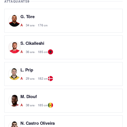
ATTAQUANTS
9
G. Töre
34
176
A
ans
cm
S. Cikalleshi
36
185
A
ans
cm
L. Prip
29
182
A
ans
cm
M. Diouf
38
185
A
ans
cm
N. Castro Oliveira