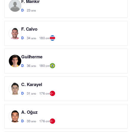
F. Mankır
23
D
ans
F. Calvo
34
180
D
ans
cm
Guilherme
36
180
D
ans
cm
C. Karayel
31
176
D
ans
cm
A. Oğuz
33
176
D
ans
cm