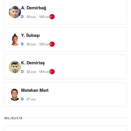
A. Demirbağ
28
185
D
ans
cm
Y. Subaşı
30
180
D
ans
cm
K. Demirtaş
32
184
D
ans
cm
Metehan Mert
27
D
ans
MILIEUX
19