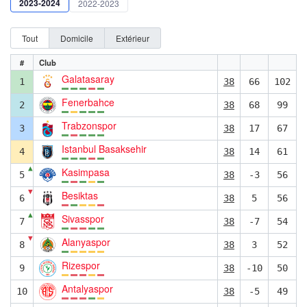
2023-2024
2022-2023
Tout
Domicile
Extérieur
#
Club
Galatasaray
1
38
66
102
Fenerbahce
2
38
68
99
Trabzonspor
3
38
17
67
Istanbul Basaksehir
4
38
14
61
▲
Kasimpasa
5
38
-3
56
▼
Besiktas
6
38
5
56
▲
Sivasspor
7
38
-7
54
▼
Alanyaspor
8
38
3
52
Rizespor
9
38
-10
50
Antalyaspor
10
38
-5
49