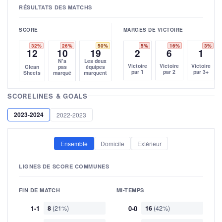
RÉSULTATS DES MATCHS
SCORE
MARGES DE VICTOIRE
32%
26%
50%
5%
16%
3%
12
10
19
2
6
1
N'a
Les deux
Victoire
Victoire
Victoire
Clean
pas
équipes
par 1
par 2
par 3+
Sheets
marqué
marquent
SCORELINES & GOALS
2023-2024
2022-2023
Ensemble
Domicile
Extérieur
LIGNES DE SCORE COMMUNES
FIN DE MATCH
MI-TEMPS
1-1
8
(21%)
0-0
16
(42%)