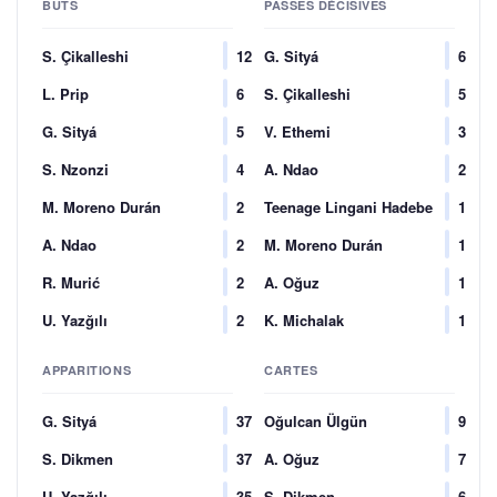
BUTS
PASSES DÉCISIVES
S. Çikalleshi
12
G. Sityá
6
L. Prip
6
S. Çikalleshi
5
G. Sityá
5
V. Ethemi
3
S. Nzonzi
4
A. Ndao
2
M. Moreno Durán
2
Teenage Lingani Hadebe
1
A. Ndao
2
M. Moreno Durán
1
R. Murić
2
A. Oğuz
1
U. Yazğılı
2
K. Michalak
1
APPARITIONS
CARTES
G. Sityá
37
Oğulcan Ülgün
9
S. Dikmen
37
A. Oğuz
7
U. Yazğılı
35
S. Dikmen
6