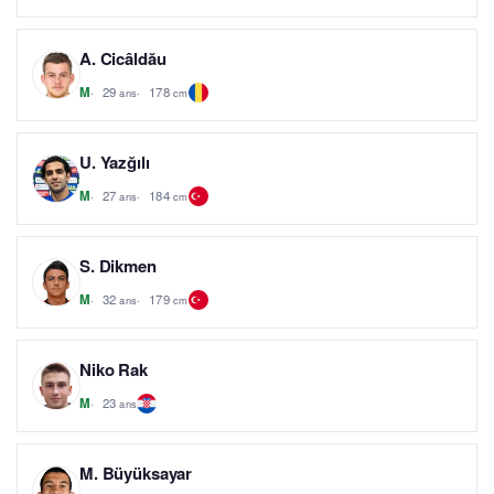
A. Cicâldău
29
178
M
ans
cm
U. Yazğılı
27
184
M
ans
cm
S. Dikmen
32
179
M
ans
cm
Niko Rak
23
M
ans
M. Büyüksayar