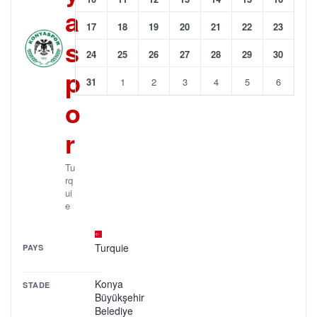
a
17
18
19
20
21
22
23
s
24
25
26
27
28
29
30
p
31
1
2
3
4
5
6
o
r
Tu
rq
ui
e
Turquie
PAYS
Konya
STADE
Büyükşehir
Belediye