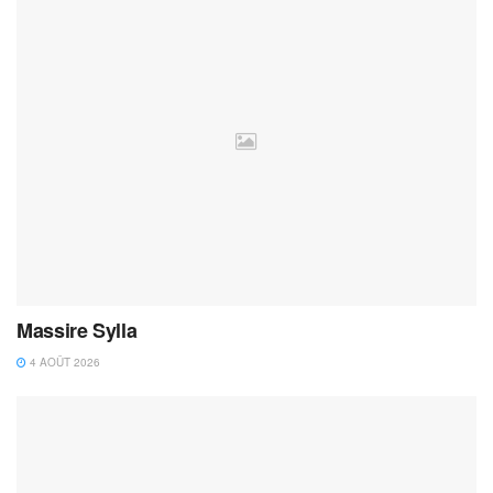
Massire Sylla
4 AOÛT 2026