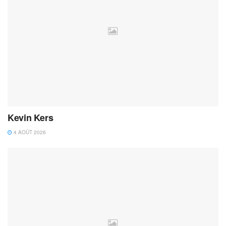
Kevin Kers
4 AOÛT 2026