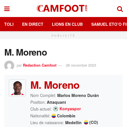
TOLI
EN DIRECT
LIONS EN CLUB
SAMUEL ETO’O FI
PUBLICITÉ
M. Moreno
par
Redaction Camfoot
28 novembre 2023
M. Moreno
Nom Complet:
Marlos Moreno Durán
Position:
Attaquant
Konyaspor
Club actuel:
Nationalité:
Colombie
(CO)
Lieu de naissance:
Medellín