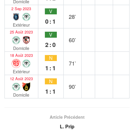
Domicile
2 Sep 2023
V
28`
0:1
Extérieur
25 Août 2023
V
60`
2:0
Domicile
18 Août 2023
N
71`
1:1
Extérieur
12 Août 2023
N
90`
1:1
Domicile
Article Précédent
L. Prip