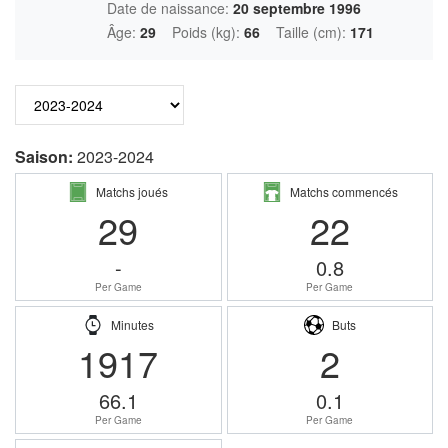
Date de naissance:
20 septembre 1996
Âge:
29
Poids (kg):
66
Taille (cm):
171
Saison:
2023-2024
Matchs joués
Matchs commencés
29
22
-
0.8
Per Game
Per Game
Minutes
Buts
1917
2
66.1
0.1
Per Game
Per Game