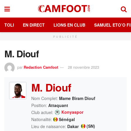
TOLI
EN DIRECT
LIONS EN CLUB
SAMUEL ETO’O FI
PUBLICITÉ
M. Diouf
par
Redaction Camfoot
28 novembre 2023
M. Diouf
Nom Complet:
Mame Biram Diouf
Position:
Attaquant
Konyaspor
Club actuel:
Nationalité:
Sénégal
(SN)
Lieu de naissance:
Dakar