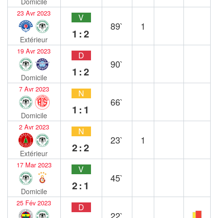
Domicile
23 Avr 2023
V
89`
1
1:2
Extérieur
19 Avr 2023
D
90`
1:2
Domicile
7 Avr 2023
N
66`
1:1
Domicile
2 Avr 2023
N
23`
1
2:2
Extérieur
17 Mar 2023
V
45`
2:1
Domicile
25 Fév 2023
D
22`