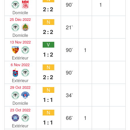
90`
1
2:2
Domicile
25 Déc 2022
N
21`
2:2
Domicile
13 Nov 2022
V
90`
1
1:2
Extérieur
6 Nov 2022
N
90`
2:2
Extérieur
29 Oct 2022
N
34`
1:1
Domicile
23 Oct 2022
N
66`
1
1:1
Extérieur