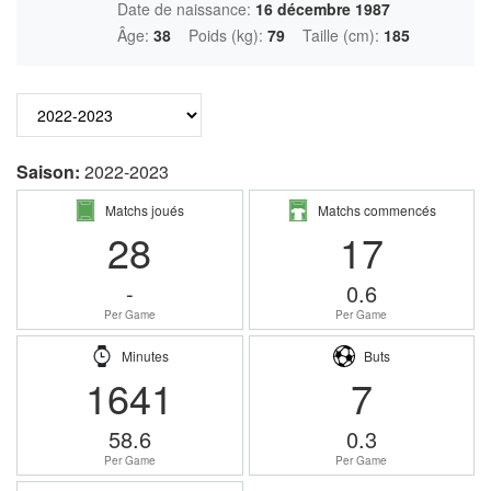
Date de naissance:
16 décembre 1987
Âge:
38
Poids (kg):
79
Taille (cm):
185
Saison:
2022-2023
Matchs joués
Matchs commencés
28
17
-
0.6
Per Game
Per Game
Minutes
Buts
1641
7
58.6
0.3
Per Game
Per Game