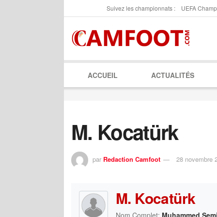
Suivez les championnats :
UEFA Champ
ACCUEIL
ACTUALITÉS
M. Kocatürk
par
Redaction Camfoot
28 novembre 
M. Kocatürk
Nom Complet:
Muhammed Semi