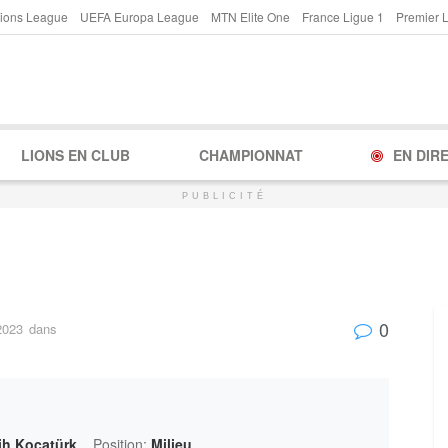
ions League
UEFA Europa League
MTN Elite One
France Ligue 1
Premier 
LIONS EN CLUB
CHAMPIONNAT
EN DIR
PUBLICITÉ
0
2023
dans
h Kocatürk
Position:
Milieu