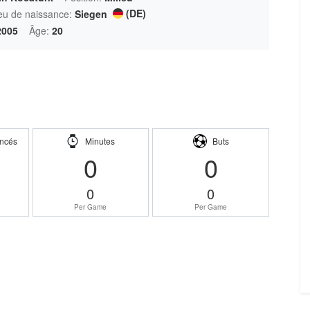
(DE)
eu de naissance:
Siegen
2005
Âge:
20
ncés
Minutes
Buts
0
0
0
0
Per Game
Per Game