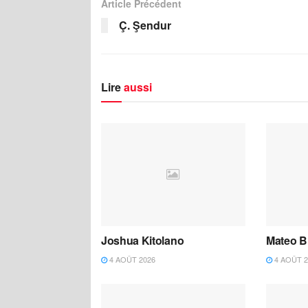
Article Précédent
Ç. Şendur
Lire
aussi
Joshua Kitolano
Mateo B
4 AOÛT 2026
4 AOÛT 2