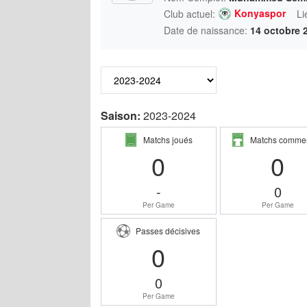
Konyaspor
Club actuel:
Li
Date de naissance:
14 octobre 
Saison:
2023-2024
Matchs joués
Matchs comme
0
0
-
0
Per Game
Per Game
Passes décisives
0
0
Per Game