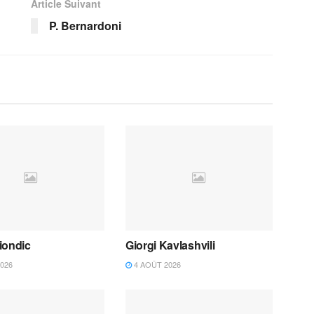
Article Suivant
P. Bernardoni
iondic
Giorgi Kavlashvili
026
4 AOÛT 2026