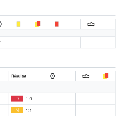
′
Résultat
E
D
1:0
E
N
1:1