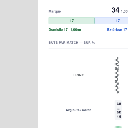
34
Marqué
1,00
17
17
Domicile 17 · 1,00/m
Extérieur 17 
BUTS PAR MATCH — SUR %
E
E
D
X
N
O
T
S
M
É
E
I
LIGNE
R
M
C
I
B
I
E
L
L
U
E
E
R
3
3
3
,
,
,
Avg buts / match
2
4
0
4
1
6