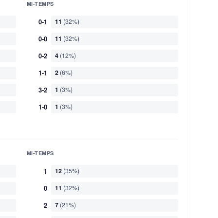
MI-TEMPS
0-1
11
(32%)
0-0
11
(32%)
0-2
4
(12%)
1-1
2
(6%)
3-2
1
(3%)
1-0
1
(3%)
MI-TEMPS
1
12
(35%)
0
11
(32%)
2
7
(21%)