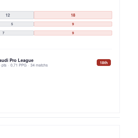
12
18
5
9
7
9
audi Pro League
18th
 pts
·
0,71 PPG
·
34 matchs