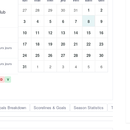
27
28
29
30
31
1
2
lub
3
4
5
6
7
8
9
10
11
12
13
14
15
16
17
18
19
20
21
22
23
eurs jours
24
25
26
27
28
29
30
eurs jours
31
1
2
3
4
5
6
D
V
oals Breakdown
Scorelines & Goals
Season Statistics
Team Rank