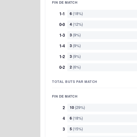
FIN DE MATCH
1-1
6
(18%)
0-0
4
(12%)
1-3
3
(9%)
1-4
3
(9%)
1-2
3
(9%)
0-2
2
(6%)
TOTAL BUTS PAR MATCH
FIN DE MATCH
2
10
(29%)
4
6
(18%)
3
5
(15%)