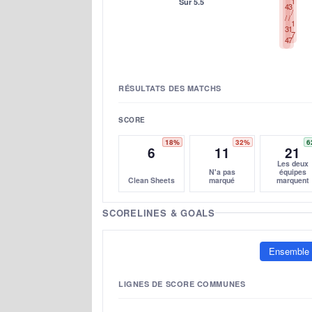
1
Sur 5.5
4
3
/
/
/
1
3
1
7
4
7
RÉSULTATS DES MATCHS
SCORE
18%
32%
6
6
11
21
Les deux
N'a pas
équipes
Clean Sheets
marqué
marquent
SCORELINES & GOALS
Ensemble
LIGNES DE SCORE COMMUNES