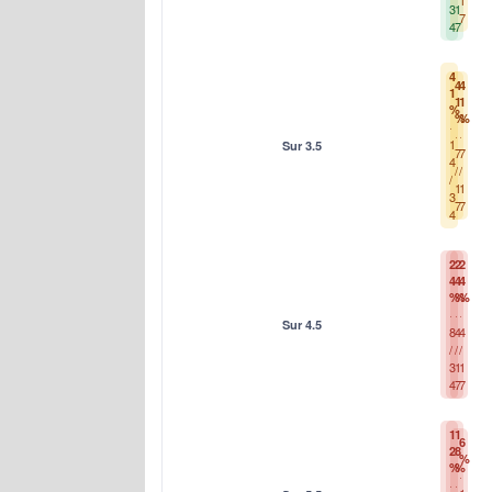
1
3
1
7
4
7
4
4
4
1
1
1
%
%
%
1
Sur 3.5
7
7
4
/
/
/
1
1
3
7
7
4
2
2
2
4
4
4
%
%
%
Sur 4.5
8
4
4
/
/
/
3
1
1
4
7
7
1
1
6
2
8
%
%
%