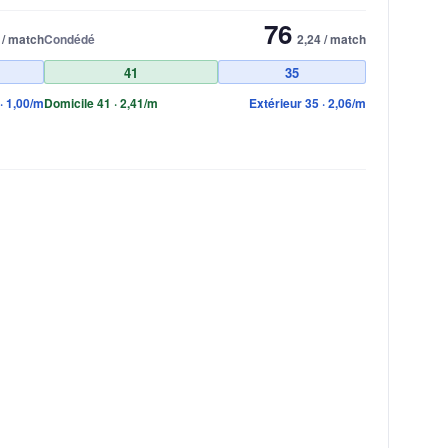
76
 / match
Condédé
2,24 / match
41
35
· 1,00/m
Domicile 41 · 2,41/m
Extérieur 35 · 2,06/m