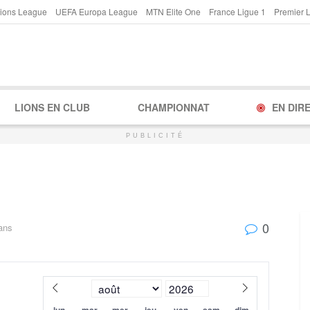
ions League
UEFA Europa League
MTN Elite One
France Ligue 1
Premier 
LIONS EN CLUB
CHAMPIONNAT
EN DIR
PUBLICITÉ
0
ans
lun
mar
mer
jeu
ven
sam
dim