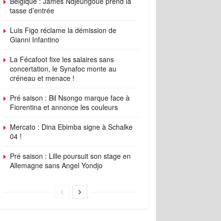
Belgique : James Ndjeungoue prend la
tasse d’entrée
Luis Figo réclame la démission de
Gianni Infantino
La Fécafoot fixe les salaires sans
concertation, le Synafoc monte au
créneau et menace !
Pré saison : Bil Nsongo marque face à
Fiorentina et annonce les couleurs
Mercato : Dina Ebimba signe à Schalke
04 !
Pré saison : Lille poursuit son stage en
Allemagne sans Angel Yondjo
ings
Standings
Schedule
Roster
Player Stats
Top Players