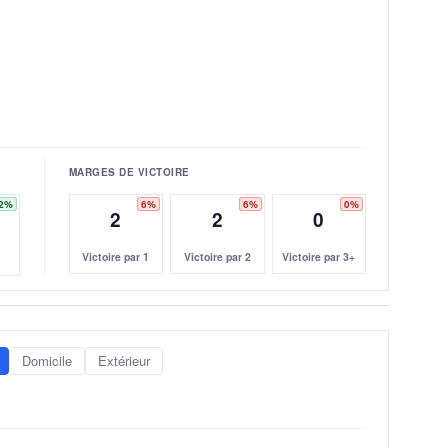
MARGES DE VICTOIRE
2%
6%
6%
0%
2
2
0
Victoire par 1
Victoire par 2
Victoire par 3+
Domicile
Extérieur