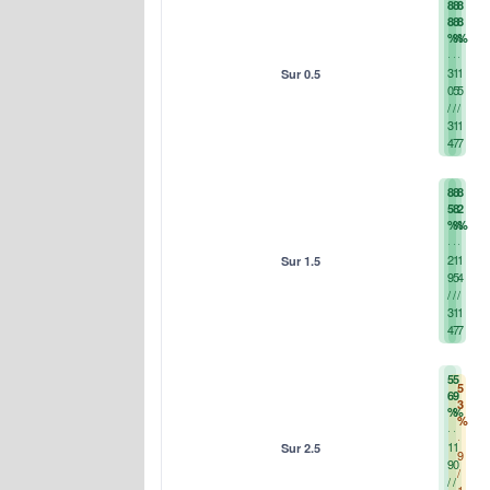
8
8
8
8
8
8
%
%
%
3
1
1
Sur 0.5
0
5
5
/
/
/
3
1
1
4
7
7
8
8
8
5
8
2
%
%
%
2
1
1
Sur 1.5
9
5
4
/
/
/
3
1
1
4
7
7
5
5
5
6
9
3
%
%
%
1
1
Sur 2.5
9
9
0
/
/
/