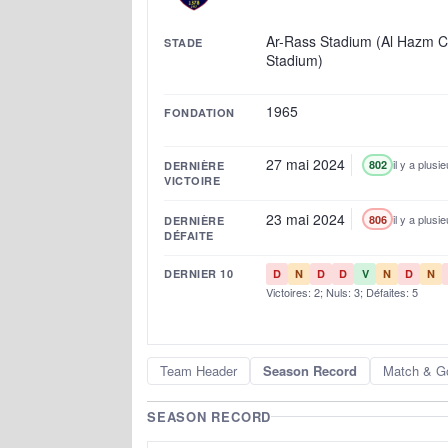
Ar-Rass Stadium (Al Hazm C
STADE
Stadium)
1965
FONDATION
27 mai 2024
il y a plusi
802
DERNIÈRE
VICTOIRE
23 mai 2024
il y a plusi
806
DERNIÈRE
DÉFAITE
DERNIER 10
D
N
D
D
V
N
D
N
Victoires: 2; Nuls: 3; Défaites: 5
Team Header
Season Record
Match & G
SEASON RECORD