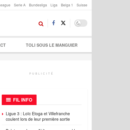
League
Serie A
Bundesliga
Liga
Belga 1
Suisse
ECT
TOLI SOUS LE MANGUIER
PUBLICITÉ
FIL INFO
Ligue 3 : Loïc Etoga et Villefranche
coulent lors de leur première sortie