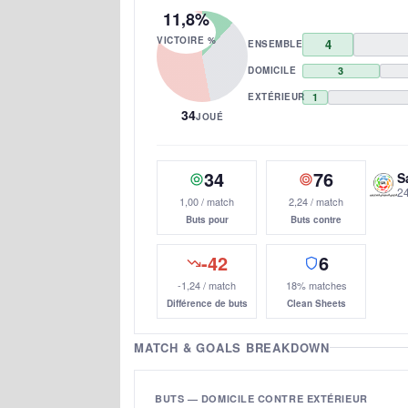
11,8%
VICTOIRE %
4
ENSEMBLE
DOMICILE
3
EXTÉRIEUR
1
34
JOUÉ
34
76
S
24
1,00 / match
2,24 / match
Buts pour
Buts contre
-42
6
-1,24 / match
18% matches
Différence de buts
Clean Sheets
MATCH & GOALS BREAKDOWN
BUTS — DOMICILE CONTRE EXTÉRIEUR