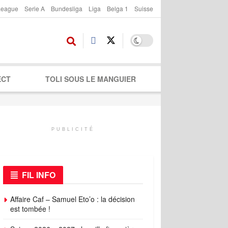
League
Serie A
Bundesliga
Liga
Belga 1
Suisse
ECT
TOLI SOUS LE MANGUIER
PUBLICITÉ
FIL INFO
Affaire Caf – Samuel Eto’o : la décision
est tombée !