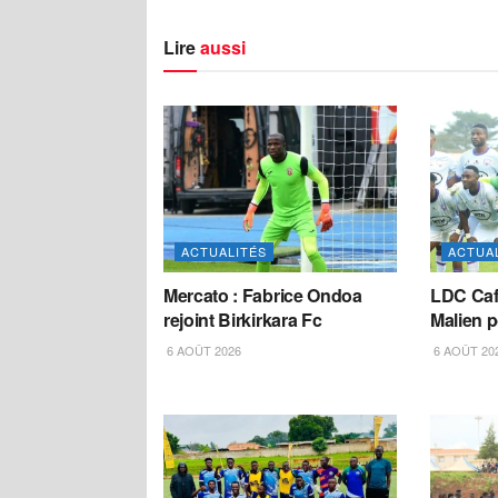
Lire
aussi
ACTUALITÉS
ACTUA
Mercato : Fabrice Ondoa
LDC Caf
rejoint Birkirkara Fc
Malien 
6 AOÛT 2026
6 AOÛT 20