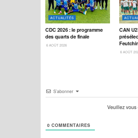
ACTUALITÉS
ACTUA
CDC 2026 : le programme
CAN U23 
des quarts de finale
préséle
Feutchi
6 AOÛT 2026
6 AOÛT 20
S’abonner
Veuillez vous
0
COMMENTAIRES