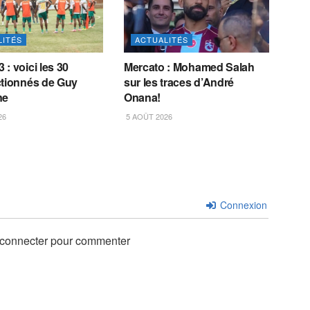
LITÉS
ACTUALITÉS
: voici les 30
Mercato : Mohamed Salah
ctionnés de Guy
sur les traces d’André
ne
Onana!
26
5 AOÛT 2026
Connexion
 connecter pour commenter