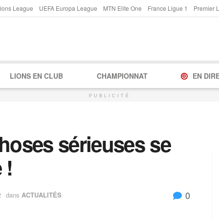
ions League
UEFA Europa League
MTN Elite One
France Ligue 1
Premier 
LIONS EN CLUB
CHAMPIONNAT
EN DIR
PUBLICITÉ
choses sérieuses se
 !
0
2
dans
ACTUALITÉS