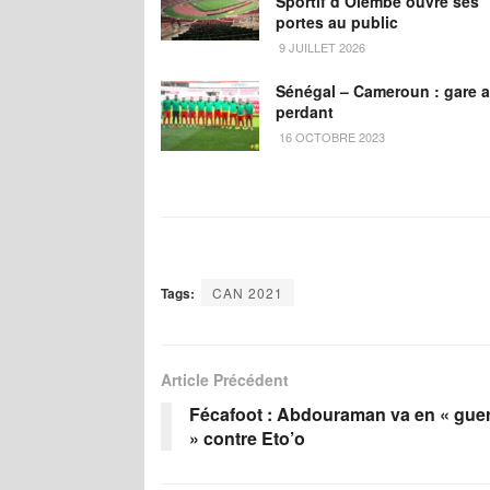
Sportif d’Olembé ouvre ses
portes au public
9 JUILLET 2026
Sénégal – Cameroun : gare 
perdant
16 OCTOBRE 2023
Tags:
CAN 2021
Article Précédent
Fécafoot : Abdouraman va en « gue
» contre Eto’o