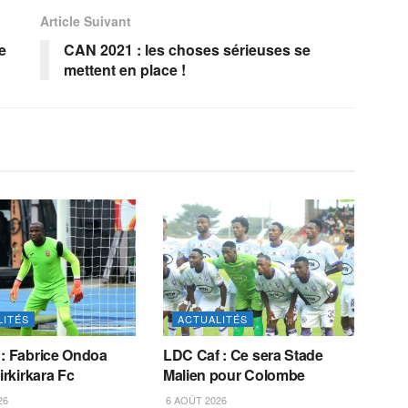
Article Suivant
e
CAN 2021 : les choses sérieuses se
mettent en place !
LITÉS
ACTUALITÉS
 : Fabrice Ondoa
LDC Caf : Ce sera Stade
irkirkara Fc
Malien pour Colombe
26
6 AOÛT 2026