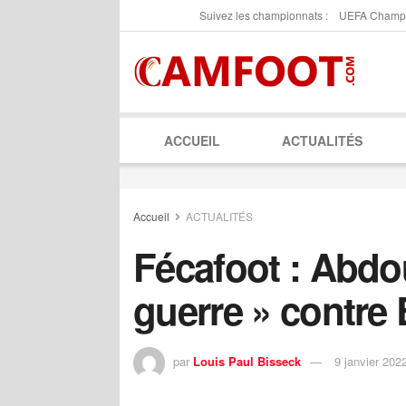
Suivez les championnats :
UEFA Champ
ACCUEIL
ACTUALITÉS
Accueil
ACTUALITÉS
Fécafoot : Abdo
guerre » contre 
par
Louis Paul Bisseck
9 janvier 202