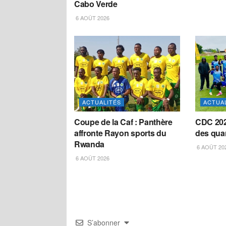
Cabo Verde
6 AOÛT 2026
ACTUALITÉS
ACTUA
Coupe de la Caf : Panthère
CDC 202
affronte Rayon sports du
des quar
Rwanda
6 AOÛT 20
6 AOÛT 2026
S’abonner