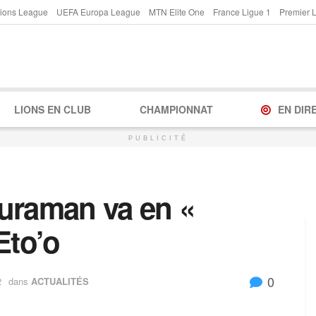
ions League
UEFA Europa League
MTN Elite One
France Ligue 1
Premier 
LIONS EN CLUB
CHAMPIONNAT
EN DIR
PUBLICITÉ
uraman va en «
Eto’o
0
2
dans
ACTUALITÉS