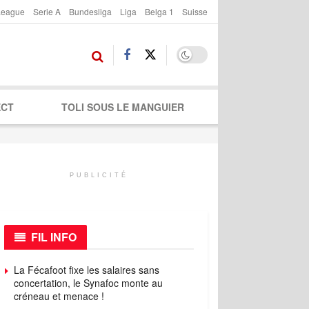
League
Serie A
Bundesliga
Liga
Belga 1
Suisse
ECT
TOLI SOUS LE MANGUIER
PUBLICITÉ
FIL INFO
La Fécafoot fixe les salaires sans
concertation, le Synafoc monte au
créneau et menace !