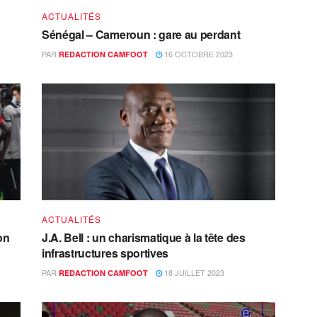
ACTUALITÉS
Sénégal – Cameroun : gare au perdant
PAR
16 OCTOBRE 2023
REDACTION CAMFOOT
ACTUALITÉS
on
J.A. Bell : un charismatique à la tête des
infrastructures sportives
PAR
18 JUILLET 2023
REDACTION CAMFOOT