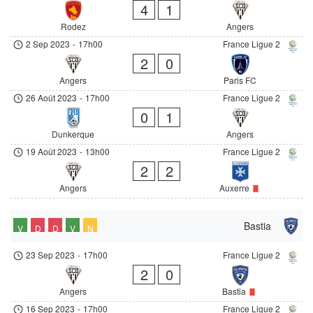
4
1
Rodez
Angers
2 Sep 2023
-
17h00
France Ligue 2
2
0
Angers
Paris FC
26 Août 2023
-
17h00
France Ligue 2
0
1
Dunkerque
Angers
19 Août 2023
-
13h00
France Ligue 2
2
2
Angers
Auxerre
Bastia
V
D
D
V
N
23 Sep 2023
-
17h00
France Ligue 2
2
0
Angers
Bastia
16 Sep 2023
-
17h00
France Ligue 2