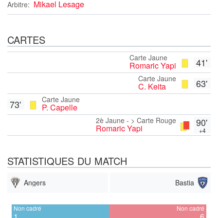
Mikael Lesage
Arbitre:
CARTES
Carte Jaune
41'
Romaric Yapi
Carte Jaune
63'
C. Keita
Carte Jaune
73'
P. Capelle
2è Jaune - > Carte Rouge
90'
Romaric Yapi
+4
STATISTIQUES DU MATCH
Angers
Bastia
Non cadré
Non cadré
1
6