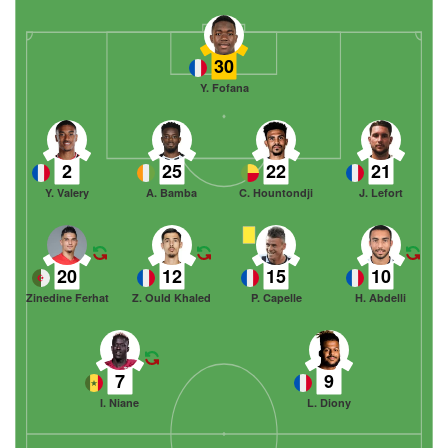
30
Y. Fofana
2
25
22
21
Y. Valery
A. Bamba
C. Hountondji
J. Lefort
20
12
15
10
Zinedine Ferhat
Z. Ould Khaled
P. Capelle
H. Abdelli
7
9
I. Niane
L. Diony