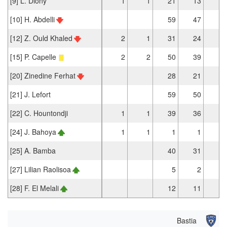
[9] L. Diony
1
1
21
13
[10] H. Abdelli
59
47
2
[12] Z. Ould Khaled
2
1
31
24
[15] P. Capelle
2
2
50
39
[20] Zinedine Ferhat
28
21
2
[21] J. Lefort
59
50
[22] C. Hountondji
1
1
39
36
[24] J. Bahoya
1
1
1
1
[25] A. Bamba
40
31
[27] Lilian Raolisoa
5
2
1
[28] F. El Melali
12
11
Bastia