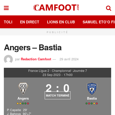
TOLI
EN DIRECT
LIONS EN CLUB
SAMUEL ETO’O FI
PUBLICITÉ
Angers – Bastia
par
Redaction Camfoot
29 avril 2024
France Ligue 2 - Championnat
Journée 7
|
23 Sep 2023
-
17h00
2
:
0
MATCH TERMINÉ
Angers
Bastia
P. Capelle
29'
J. Bahoya
90'+7'