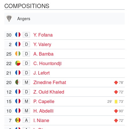
COMPOSITIONS
Angers
30
Y. Fofana
G
2
Y. Valery
D
25
A. Bamba
D
22
C. Hountondji
D
21
J. Lefort
D
20
Zinedine Ferhat
M
78'
12
Z. Ould Khaled
D
72'
15
P. Capelle
M
29'
73'
10
H. Abdelli
M
90'
7
I. Niane
A
72'