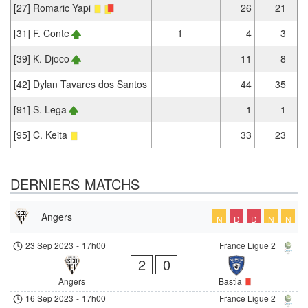
[27] Romaric Yapi
26
21
[31] F. Conte
1
4
3
[39] K. Djoco
11
8
[42] Dylan Tavares dos Santos
44
35
[91] S. Lega
1
1
[95] C. Keita
33
23
DERNIERS MATCHS
Angers
N
D
D
N
N
23 Sep 2023
-
17h00
France Ligue 2
2
0
Angers
Bastia
16 Sep 2023
-
17h00
France Ligue 2