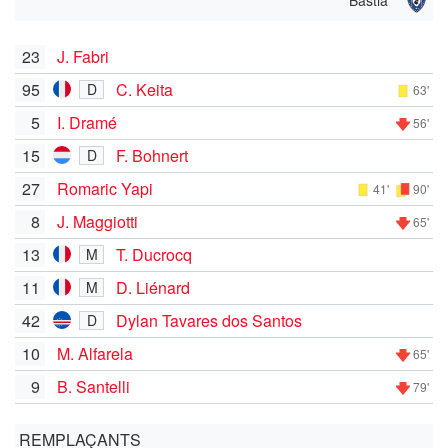
23
J. Fabri
95
C. Keita
D
63'
5
I. Dramé
56'
15
F. Bohnert
D
27
Romaric Yapi
41'
90'
8
J. Maggiotti
65'
13
T. Ducrocq
M
11
D. Liénard
M
42
Dylan Tavares dos Santos
D
10
M. Alfarela
65'
9
B. Santelli
79'
REMPLAÇANTS