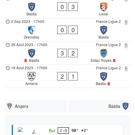
0
3
Bastia
Laval
2 Sep 2023
-
17h00
France Ligue 2
0
0
Grenoble
Bastia
26 Août 2023
-
17h00
France Ligue 2
3
2
Bastia
Estac Troyes
19 Août 2023
-
17h00
France Ligue 2
2
1
Amiens
Bastia
Angers
Bastia
But
2:0
90' +7'