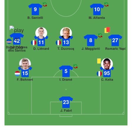
9
10
B. Santelli
M. Alfarela
8
27
42
11
13
Dylan Tavares
D. Liénard
T. Ducrocq
J. Maggiotti
Romaric Yapi
dos Santos
5
15
95
F. Bohnert
I. Dramé
C. Keita
23
J. Fabri