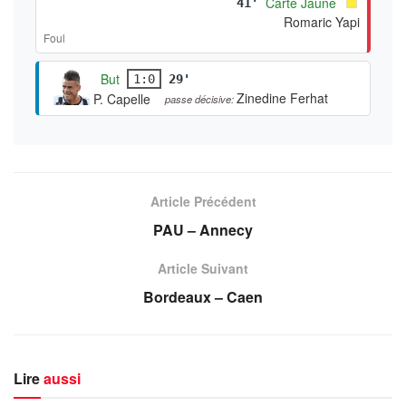
Carte Jaune
41'
Romaric Yapi
Foul
But
1:0
29'
Zinedine Ferhat
P. Capelle
passe décisive:
Article Précédent
PAU – Annecy
Article Suivant
Bordeaux – Caen
Lire
aussi