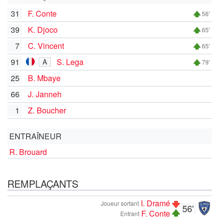
31
F. Conte
56'
39
K. Djoco
65'
7
C. Vincent
65'
91
S. Lega
A
79'
25
B. Mbaye
66
J. Janneh
1
Z. Boucher
ENTRAÎNEUR
R. Brouard
REMPLAÇANTS
I. Dramé
Joueur sortant
56'
F. Conte
Entrant