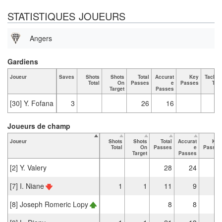
STATISTIQUES JOUEURS
Angers
Gardiens
Joueur
Saves
Shots
Shots
Total
Accurat
Key
Tackle
Total
On
Passes
e
Passes
Tota
Target
Passes
[30] Y. Fofana
3
26
16
Joueurs de champ
Joueur
Shots
Shots
Total
Accurat
Key
Total
On
Passes
e
Passes
Target
Passes
[2] Y. Valery
28
24
[7] I. Niane
1
1
11
9
[8] Joseph Romeric Lopy
8
8