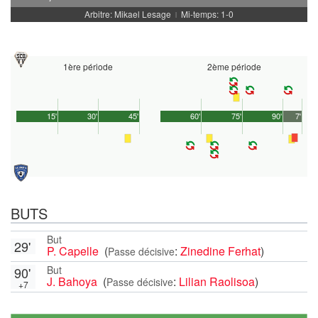
Arbitre: Mikael Lesage
Mi-temps: 1-0
|
1ère période
2ème période
15'
30'
45'
60'
75'
90'
7'
BUTS
But
29'
P. Capelle
(
:
Zinedine Ferhat
)
Passe décisive
But
90'
J. Bahoya
(
:
Lilian Raolisoa
)
Passe décisive
+7