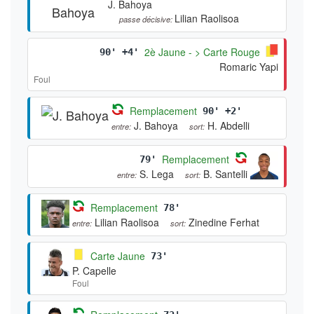
J. Bahoya
Lilian Raolisoa
passe décisive:
2è Jaune - > Carte Rouge
90' +4'
Romaric Yapi
Foul
Remplacement
90' +2'
J. Bahoya
H. Abdelli
entre:
sort:
Remplacement
79'
S. Lega
B. Santelli
entre:
sort:
Remplacement
78'
Lilian Raolisoa
Zinedine Ferhat
entre:
sort:
Carte Jaune
73'
P. Capelle
Foul