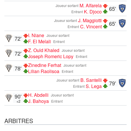
M. Alfarela
Joueur sortant
65'
K. Djoco
Entrant
J. Maggiotti
Joueur sortant
65'
C. Vincent
Entrant
I. Niane
Joueur sortant
72'
F. El Melali
Entrant
Z. Ould Khaled
Joueur sortant
72'
Joseph Romeric Lopy
Entrant
Zinedine Ferhat
Joueur sortant
78'
Lilian Raolisoa
Entrant
B. Santelli
Joueur sortant
79'
S. Lega
Entrant
H. Abdelli
90'
Joueur sortant
J. Bahoya
+2
Entrant
ARBITRES