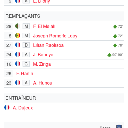
9
L. Diony
A
REMPLAÇANTS
28
F. El Melali
M
72'
8
Joseph Romeric Lopy
M
72'
27
Lilian Raolisoa
D
78'
24
J. Bahoya
A
90'
90'
16
M. Zinga
G
26
F. Hanin
23
A. Hunou
A
ENTRAÎNEUR
A. Dujeux
Bastia