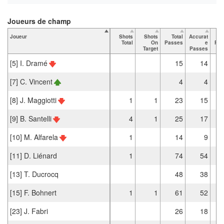
Joueurs de champ
Joueur
Shots
Shots
Total
Accurat
Total
On
Passes
e
Pas
Target
Passes
[5] I. Dramé
15
14
[7] C. Vincent
4
4
[8] J. Maggiotti
1
1
23
15
[9] B. Santelli
4
1
25
17
[10] M. Alfarela
1
14
9
[11] D. Liénard
1
74
54
[13] T. Ducrocq
48
38
[15] F. Bohnert
1
1
61
52
[23] J. Fabri
26
18