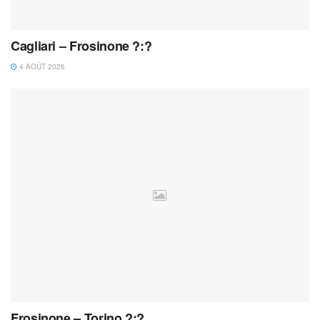
Cagliari – Frosinone ?:?
4 AOÛT 2026
Frosinone – Torino ?:?