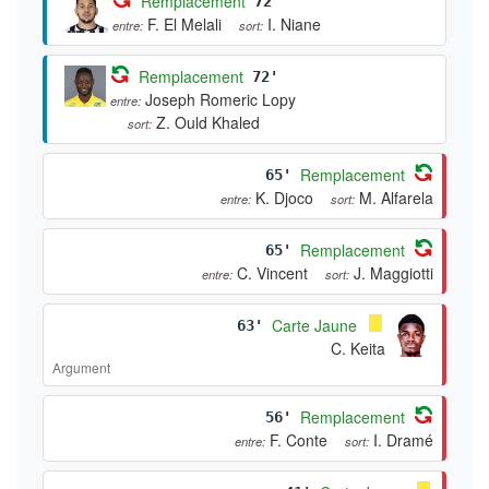
Remplacement
72'
F. El Melali
I. Niane
entre:
sort:
Remplacement
72'
Joseph Romeric Lopy
entre:
Z. Ould Khaled
sort:
Remplacement
65'
K. Djoco
M. Alfarela
entre:
sort:
Remplacement
65'
C. Vincent
J. Maggiotti
entre:
sort:
Carte Jaune
63'
C. Keita
Argument
Remplacement
56'
F. Conte
I. Dramé
entre:
sort: