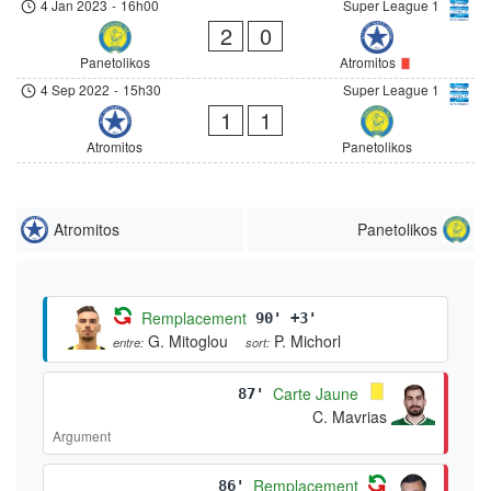
4 Jan 2023
-
16h00
Super League 1
2
0
Panetolikos
Atromitos
4 Sep 2022
-
15h30
Super League 1
1
1
Atromitos
Panetolikos
Atromitos
Panetolikos
Remplacement
90' +3'
G. Mitoglou
P. Michorl
entre:
sort:
Carte Jaune
87'
C. Mavrias
Argument
Remplacement
86'