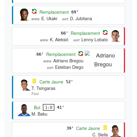
Remplacement
69'
E. Ukaki
D. Jubitana
entre:
sort:
Remplacement
66'
K. Aleksić
Lenny Lobato
entre:
sort:
Remplacement
66'
Adriano Bregou
entre:
Esteban Diego
sort:
Carte Jaune
52'
T. Tsingaras
Foul
But
1:0
41'
M. Baku
Carte Jaune
39'
C. Sielis