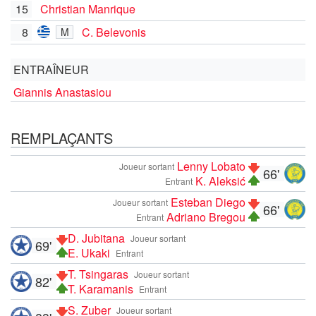
15
Christian Manrique
8
C. Belevonis
M
ENTRAÎNEUR
Giannis Anastasiou
REMPLAÇANTS
Lenny Lobato
Joueur sortant
66'
K. Aleksić
Entrant
Esteban Diego
Joueur sortant
66'
Adriano Bregou
Entrant
D. Jubitana
Joueur sortant
69'
E. Ukaki
Entrant
T. Tsingaras
Joueur sortant
82'
T. Karamanis
Entrant
S. Zuber
Joueur sortant