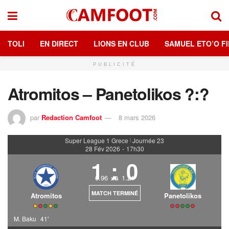
TOLI
EN DIRECT
LIONS EN CLUB
SAMUEL ETO’O FI
PUBLICITÉ
Atromitos – Panetolikos ?:?
par
Redaction Camfoot
8 mars 2026
Super League 1 Grece
Journée 23
|
28 Fév 2026
-
17h30
1
:
0
0.96
1.21
xG
MATCH TERMINÉ
Atromitos
Panetolikos
M. Baku
41'