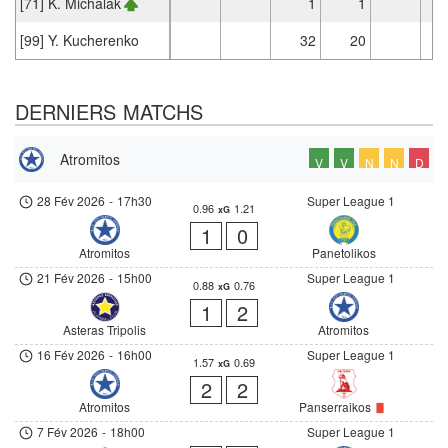
[71] K. Michalak
1
1
[99] Y. Kucherenko
32
20
DERNIERS MATCHS
Atromitos
V
V
N
N
D
28 Fév 2026
-
17h30
Super League 1
0.96
1.21
xG
1
0
Atromitos
Panetolikos
21 Fév 2026
-
15h00
Super League 1
0.88
0.76
xG
1
2
Asteras Tripolis
Atromitos
16 Fév 2026
-
16h00
Super League 1
1.57
0.69
xG
2
2
Atromitos
Panserraikos
7 Fév 2026
-
18h00
Super League 1