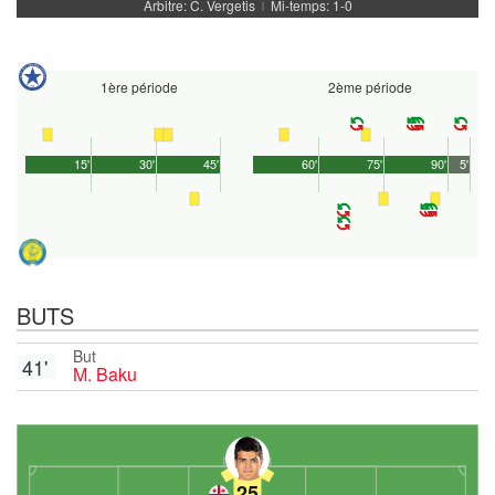
Arbitre: C. Vergetis
Mi-temps: 1-0
|
1ère période
2ème période
15'
30'
45'
60'
75'
90'
5'
BUTS
But
41'
M. Baku
25