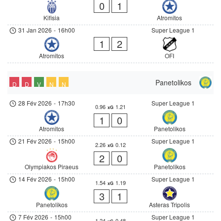
0
1
Kifisia
Atromitos
31 Jan 2026
-
16h00
Super League 1
1
2
Atromitos
OFI
Panetolikos
D
D
V
N
N
28 Fév 2026
-
17h30
Super League 1
0.96
1.21
xG
1
0
Atromitos
Panetolikos
21 Fév 2026
-
15h00
Super League 1
2.26
0.12
xG
2
0
Olympiakos Piraeus
Panetolikos
14 Fév 2026
-
15h00
Super League 1
1.54
1.19
xG
3
1
Panetolikos
Asteras Tripolis
7 Fév 2026
-
15h00
Super League 1
1.24
0.48