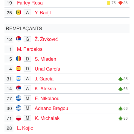
19
Farley Rosa
75'
86'
25
Y. Badji
A
REMPLAÇANTS
12
Ž. Živković
G
1
M. Pardalos
5
S. Mladen
D
4
Unai García
D
31
J. García
A
85'
14
K. Aleksić
A
66'
77
E. Nikolaou
M
30
Adriano Bregou
M
66'
71
K. Michalak
M
86'
28
L. Kojic