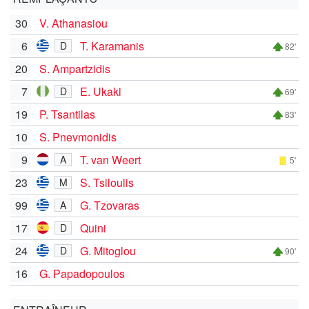
30
V. Athanasiou
6
T. Karamanis
D
82'
20
S. Ampartzidis
7
E. Ukaki
D
69'
19
P. Tsantilas
83'
10
S. Pnevmonidis
9
T. van Weert
A
5'
23
S. Tsiloulis
M
99
G. Tzovaras
A
17
Quini
D
24
G. Mitoglou
D
90'
16
G. Papadopoulos