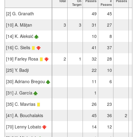
Total
On
Passes
e
Passes
T
Target
Passes
[2] G. Granath
49
45
[10] A. Mățan
3
3
31
27
[14] K. Aleksić
10
8
[16] C. Sielis
41
37
[19] Farley Rosa
2
1
32
28
[25] Y. Badji
22
10
[30] Adriano Bregou
11
6
[31] J. García
1
[35] C. Mavrias
26
23
[41] A. Bouchalakis
45
36
2
[70] Lenny Lobato
14
12