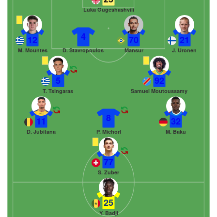
Luka Gugeshashvili
4
12
70
21
M. Mountes
D. Stavropoulos
Mansur
J. Uronen
5
92
T. Tsingaras
Samuel Moutoussamy
8
11
32
D. Jubitana
P. Michorl
M. Baku
77
S. Zuber
25
Y. Badji