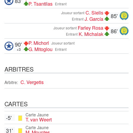
83'
P. Tsantilas
Entrant
C. Sielis
Joueur sortant
85'
J. García
Entrant
Farley Rosa
Joueur sortant
86'
K. Michalak
Entrant
P. Michorl
90'
Joueur sortant
G. Mitoglou
+3
Entrant
ARBITRES
C. Vergetis
Arbitre:
CARTES
Carte Jaune
-5'
T. van Weert
Carte Jaune
31'
M. Mountes