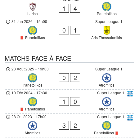
xG
1
4
Larisa
Panetolikos
31 Jan 2026
-
15h00
Super League 1
0
1
Panetolikos
Aris Thessalonikis
MATCHS FACE À FACE
23 Août 2025
-
19h00
Super League 1
0
2
Panetolikos
Atromitos
10 Fév 2024
-
17h30
Super League 1
1
0
Panetolikos
Atromitos
28 Oct 2023
-
17h00
Super League 1
3
2
Atromitos
Panetolikos