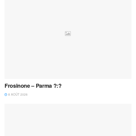
Frosinone – Parma ?:?
8 AOÛT 2026