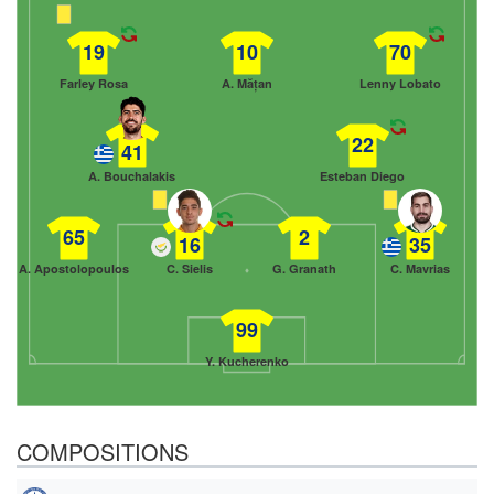
19
10
70
Farley Rosa
A. Mățan
Lenny Lobato
22
41
A. Bouchalakis
Esteban Diego
65
2
16
35
A. Apostolopoulos
C. Sielis
G. Granath
C. Mavrias
99
Y. Kucherenko
COMPOSITIONS