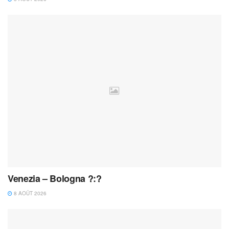
Venezia – Bologna ?:?
8 AOÛT 2026