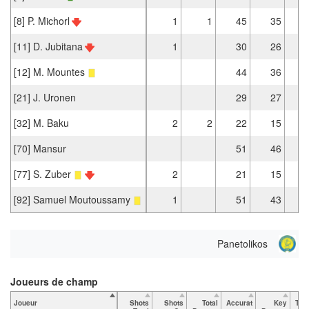
[8] P. Michorl
1
1
45
35
[11] D. Jubitana
1
30
26
[12] M. Mountes
44
36
[21] J. Uronen
29
27
[32] M. Baku
2
2
22
15
[70] Mansur
51
46
[77] S. Zuber
2
21
15
[92] Samuel Moutoussamy
1
51
43
Panetolikos
Joueurs de champ
Joueur
Shots
Shots
Total
Accurat
Key
Tac