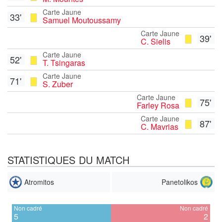
Carte Jaune
33'
Samuel Moutoussamy
Carte Jaune
39'
C. Sielis
Carte Jaune
52'
T. Tsingaras
Carte Jaune
71'
S. Zuber
Carte Jaune
75'
Farley Rosa
Carte Jaune
87'
C. Mavrias
STATISTIQUES DU MATCH
Atromitos
Panetolikos
Non cadré
Non cadré
5
2