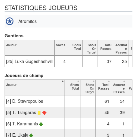
STATISTIQUES JOUEURS
Atromitos
Gardiens
Joueur
Saves
Shots
Shots
Total
Accurat
Total
On
Passes
e
Pas
Target
Passes
[25] Luka Gugeshashvili
4
37
25
Joueurs de champ
Joueur
Shots
Shots
Total
Accurat
K
Total
On
Passes
e
Pass
Target
Passes
[4] D. Stavropoulos
61
54
[5] T. Tsingaras
45
39
[6] T. Karamanis
4
1
[7] E. Ukaki
3
1