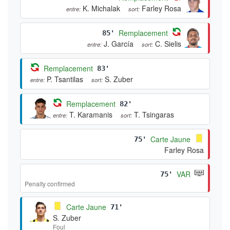
K. Michalak
Farley Rosa
entre:
sort:
Remplacement
85'
J. García
C. Sielis
entre:
sort:
Remplacement
83'
P. Tsantilas
S. Zuber
entre:
sort:
Remplacement
82'
T. Karamanis
T. Tsingaras
entre:
sort:
Carte Jaune
75'
Farley Rosa
VAR
75'
Penalty confirmed
Carte Jaune
71'
S. Zuber
Foul