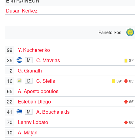
ENTRAÎNEUR
Dusan Kerkez
Panetolikos
99
Y. Kucherenko
35
C. Mavrias
M
87'
2
G. Granath
16
C. Sielis
D
39'
85'
65
A. Apostolopoulos
22
Esteban Diego
66'
41
A. Bouchalakis
M
70
Lenny Lobato
66'
10
A. Mățan