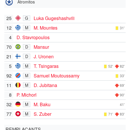
Atromitos
25
Luka Gugeshashvili
G
12
M. Mountes
M
31'
4
D. Stavropoulos
70
Mansur
D
21
J. Uronen
D
5
T. Tsingaras
M
52'
82'
92
Samuel Moutoussamy
M
33'
11
D. Jubitana
M
69'
8
P. Michorl
90'
32
M. Baku
M
41'
77
S. Zuber
M
71'
83'
REMPLAÇANTS