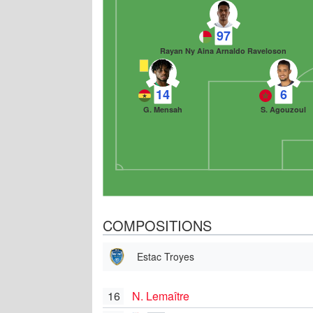
97
Rayan Ny Aina Arnaldo Raveloson
14
6
G. Mensah
S. Agouzoul
COMPOSITIONS
Estac Troyes
16
N. Lemaître