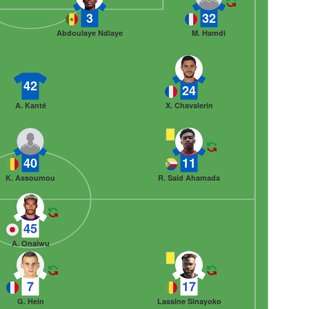
3
32
Abdoulaye Ndiaye
M. Hamdi
42
24
A. Kanté
X. Chavalerin
40
11
K. Assoumou
R. Said Ahamada
45
A. Onaiwu
7
17
G. Hein
Lassine Sinayoko