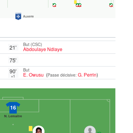
Auxerre
But (CSC)
21'
Abdoulaye Ndiaye
75'
But
90'
E. Owusu
(
G. Perrin
)
Passe décisive:
+1
16
N. Lemaître