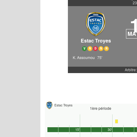
23
MA
Estac Troyes
V
N
D
N
N
K. Assoumou
75'
Arbitre:
Estac Troyes
1ère période
15'
30'