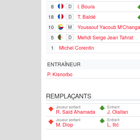
8
I. Boura
D
18
T. Baldé
D
10
Youssouf Yacoub M'Chang
M
5
Mehdi Serge Jean Tahrat
D
1
Michel Corentin
ENTRAÎNEUR
P. Kisnorbo
REMPLAÇANTS
Joueur sortant
Entrant
R. Said Ahamada
J. Olaitan
Joueur sortant
Entrant
M. Diop
L. Ilić