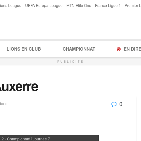
ions League
UEFA Europa League
MTN Elite One
France Ligue 1
Premier 
LIONS EN CLUB
CHAMPIONNAT
EN DIR
PUBLICITÉ
Auxerre
0
dans
e 2 - Championnat
Journée 7
|