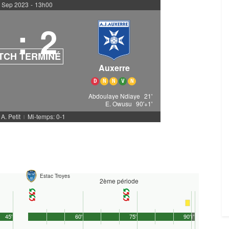
 Sep 2023
-
13h00
1
:
2
TCH TERMINÉ
Auxerre
D
N
N
V
N
Abdoulaye Ndiaye
21'
E. Owusu
90'+1'
 A. Petit
Mi-temps: 0-1
|
Estac Troyes
2ème période
45'
60'
75'
90'
1'