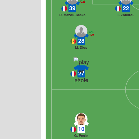
39
22
D. Mazou-Sacko
T. Zoukrou
28
M. Diop
27
K. Dong
10
G. Perrin