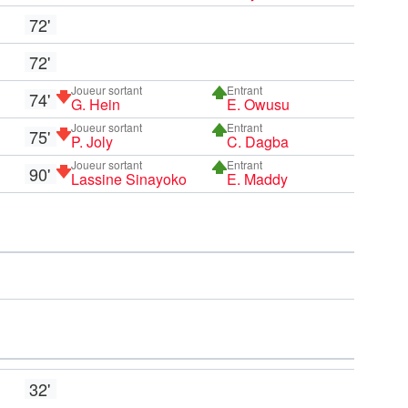
72'
72'
Joueur sortant
Entrant
74'
G. Hein
E. Owusu
Joueur sortant
Entrant
75'
P. Joly
C. Dagba
Joueur sortant
Entrant
90'
Lassine Sinayoko
E. Maddy
32'