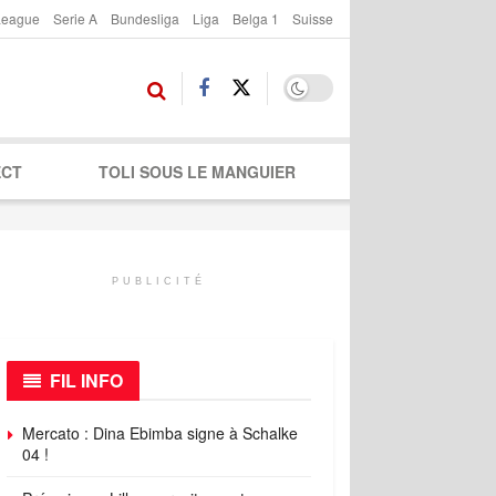
League
Serie A
Bundesliga
Liga
Belga 1
Suisse
ECT
TOLI SOUS LE MANGUIER
PUBLICITÉ
FIL INFO
Mercato : Dina Ebimba signe à Schalke
04 !