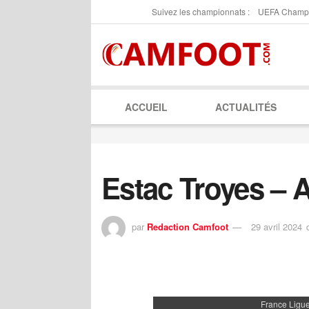
Suivez les championnats :
UEFA Champ
ACCUEIL
ACTUALITÉS
Estac Troyes – 
par
Redaction Camfoot
29 avril 2024
France Ligu