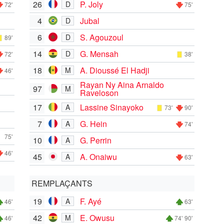
26
P. Joly
D
72'
75'
4
Jubal
D
6
S. Agouzoul
D
89'
14
G. Mensah
D
72'
38'
18
A. Dioussé El Hadji
M
46'
Rayan Ny Aina Arnaldo
97
M
Raveloson
17
Lassine Sinayoko
A
73'
90'
7
G. Hein
A
74'
75'
10
G. Perrin
A
46'
45
A. Onaiwu
A
63'
REMPLAÇANTS
19
F. Ayé
A
46'
63'
42
E. Owusu
M
46'
74'
90'