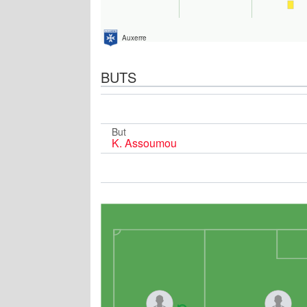
Auxerre
BUTS
But
K. Assoumou