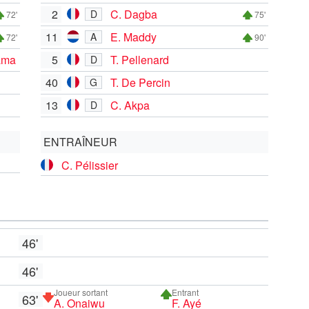
2
C. Dagba
D
72'
75'
11
E. Maddy
A
72'
90'
ama
5
T. Pellenard
D
40
T. De Percin
G
13
C. Akpa
D
ENTRAÎNEUR
C. Pélissier
46'
46'
Joueur sortant
Entrant
63'
A. Onaiwu
F. Ayé