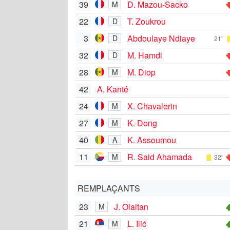
39
D. Mazou-Sacko
M
22
T. Zoukrou
D
3
Abdoulaye Ndiaye
D
21'
32
M. Hamdi
D
28
M. Diop
M
42
A. Kanté
24
X. Chavalerin
M
27
K. Dong
M
40
K. Assoumou
A
11
R. Said Ahamada
M
32'
REMPLAÇANTS
23
J. Olaitan
M
21
L. Ilić
M