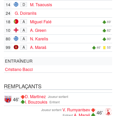
14
M. Tsaousis
D
24
G. Doiranlis
18
Miguel Falé
A
69'
10
A. Green
A
82'
80
N. Karelis
A
90'
99
A. Maraš
A
46'
55'
ENTRAÎNEUR
Cristiano Bacci
REMPLAÇANTS
D. Martinez
Joueur sortant
46'
I. Bouzoukis
Entrant
V. Rumyantsev
Joueur sortant
46'
A. Maraš
Entrant