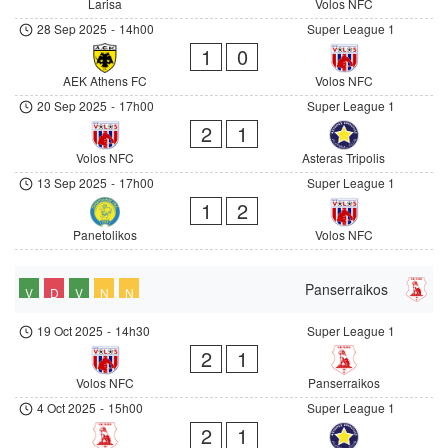
Larisa
Volos NFC
28 Sep 2025
-
14h00
Super League 1
1
0
AEK Athens FC
Volos NFC
20 Sep 2025
-
17h00
Super League 1
2
1
Volos NFC
Asteras Tripolis
13 Sep 2025
-
17h00
Super League 1
1
2
Panetolikos
Volos NFC
Panserraikos
V
D
V
N
N
19 Oct 2025
-
14h30
Super League 1
2
1
Volos NFC
Panserraikos
4 Oct 2025
-
15h00
Super League 1
2
1