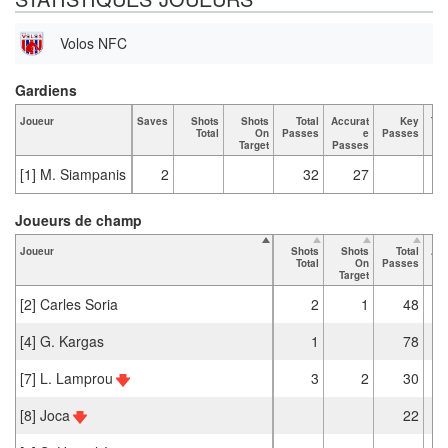
Volos NFC
Gardiens
Joueur
Saves
Shots
Shots
Total
Accurat
Key
Tac
Total
On
Passes
e
Passes
Target
Passes
[1] M. Siampanis
2
32
27
Joueurs de champ
Joueur
Shots
Shots
Total
Acc
Total
On
Passes
Target
Pa
[2] Carles Soria
2
1
48
[4] G. Kargas
1
78
[7] L. Lamprou
3
2
30
[8] Joca
22