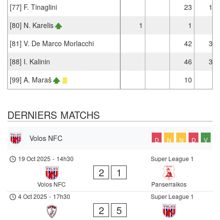
[77] F. Tinaglini
23
17
[80] N. Karelis
1
1
[81] V. De Marco Morlacchi
42
33
[88] I. Kalinin
46
35
[99] A. Maraš
10
7
DERNIERS MATCHS
Volos NFC
D
N
N
D
V
19 Oct 2025
-
14h30
Super League 1
2
1
Volos NFC
Panserraikos
4 Oct 2025
-
17h30
Super League 1
2
5