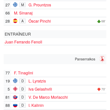
27
G. Prountzos
M
66
M. Sinanaj
28
Óscar Pinchi
A
68'
ENTRAÎNEUR
Juan Ferrando Fenoll
Panserraikos
77
F. Tinaglini
19
L. Lyratzis
D
5
Iva Gelashvili
D
70'
81
V. De Marco Morlacchi
D
88
I. Kalinin
D