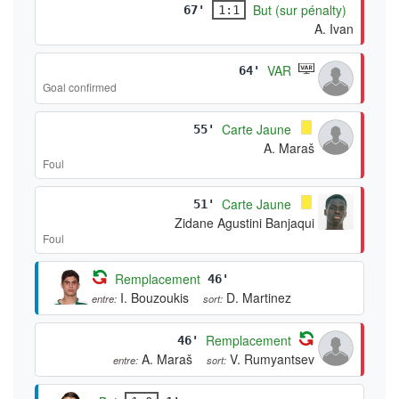
But (sur pénalty)
67'
1:1
A. Ivan
VAR
64'
Goal confirmed
Carte Jaune
55'
A. Maraš
Foul
Carte Jaune
51'
Zidane Agustini Banjaqui
Foul
Remplacement
46'
I. Bouzoukis
D. Martinez
entre:
sort:
Remplacement
46'
A. Maraš
V. Rumyantsev
entre:
sort: