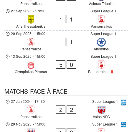
Panserraikos
Asteras Tripolis
27 Sep 2025
-
17h30
Super League 1
1
1
Aris Thessalonikis
Panserraikos
20 Sep 2025
-
15h00
Super League 1
1
1
Panserraikos
Atromitos
13 Sep 2025
-
15h00
Super League 1
5
0
Olympiakos Piraeus
Panserraikos
MATCHS FACE À FACE
27 Jan 2024
-
17h30
Super League 1
2
2
Panserraikos
Volos NFC
29 Nov 2023
-
15h00
Super League 1