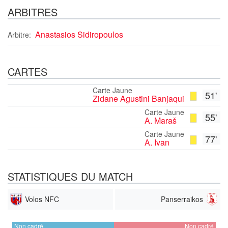
ARBITRES
Anastasios Sidiropoulos
Arbitre:
CARTES
Carte Jaune
51'
Zidane Agustini Banjaqui
Carte Jaune
55'
A. Maraš
Carte Jaune
77'
A. Ivan
STATISTIQUES DU MATCH
Volos NFC
Panserraikos
Non cadré
Non cadré