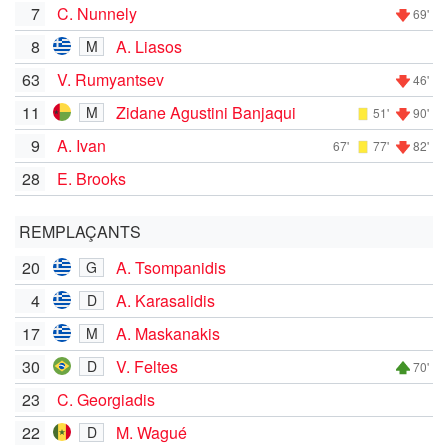
7
C. Nunnely
69'
8
A. Liasos
M
63
V. Rumyantsev
46'
11
Zidane Agustini Banjaqui
M
51'
90'
9
A. Ivan
67'
77'
82'
28
E. Brooks
REMPLAÇANTS
20
A. Tsompanidis
G
4
A. Karasalidis
D
17
A. Maskanakis
M
30
V. Feltes
D
70'
23
C. Georgiadis
22
M. Wagué
D