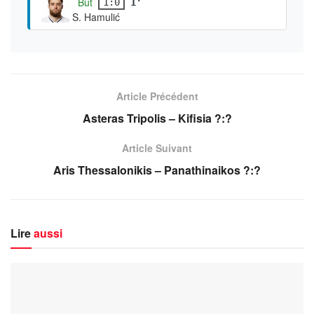
But
1:0
1'
S. Hamulić
Article Précédent
Asteras Tripolis – Kifisia ?:?
Article Suivant
Aris Thessalonikis – Panathinaikos ?:?
Lire
aussi