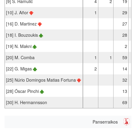
[9] S. Hamulić
4
2
19
[10] J. Añor
1
29
[16] D. Martinez
27
[18] I. Bouzoukis
28
[19] N. Makni
2
[20] M. Comba
1
1
59
[22] G. Migas
2
14
[25] Núrio Domingos Matias Fortuna
32
[28] Óscar Pinchi
13
[30] H. Hermannsson
69
Panserraikos