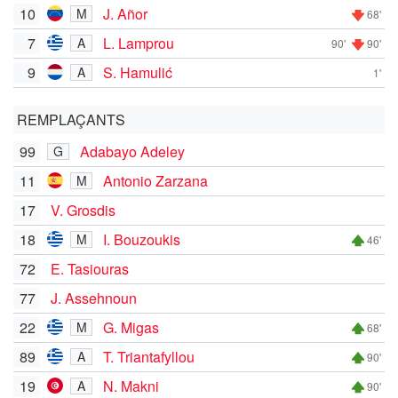
10
J. Añor
M
68'
7
L. Lamprou
A
90'
90'
9
S. Hamulić
A
1'
REMPLAÇANTS
99
Adabayo Adeley
G
11
Antonio Zarzana
M
17
V. Grosdis
18
I. Bouzoukis
M
46'
72
E. Tasiouras
77
J. Assehnoun
22
G. Migas
M
68'
89
T. Triantafyllou
A
90'
19
N. Makni
A
90'