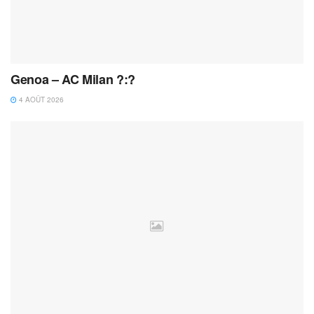
Genoa – AC Milan ?:?
4 AOÛT 2026