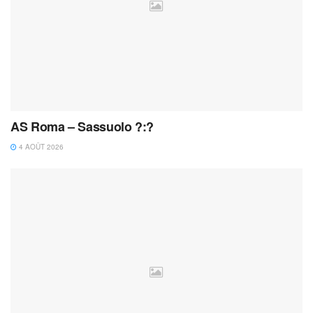
AS Roma – Sassuolo ?:?
4 AOÛT 2026