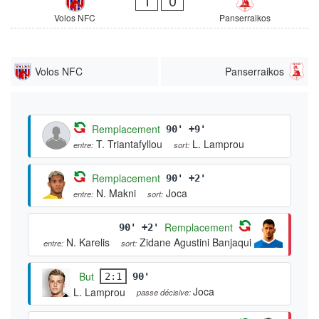
1
0
Volos NFC
Panserraikos
Volos NFC
Panserraikos
Remplacement
90' +9'
T. Triantafyllou
L. Lamprou
entre:
sort:
Remplacement
90' +2'
N. Makni
Joca
entre:
sort:
Remplacement
90' +2'
N. Karelis
Zidane Agustini Banjaqui
entre:
sort:
But
2:1
90'
Joca
L. Lamprou
passe décisive: