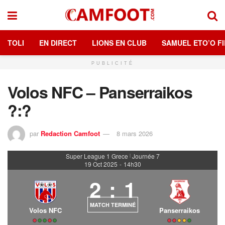
TOLI
EN DIRECT
LIONS EN CLUB
SAMUEL ETO’O FI
PUBLICITÉ
Volos NFC – Panserraikos
?:?
par
Redaction Camfoot
8 mars 2026
Super League 1 Grece
Journée 7
|
19 Oct 2025
-
14h30
2
:
1
MATCH TERMINÉ
Volos NFC
Panserraikos