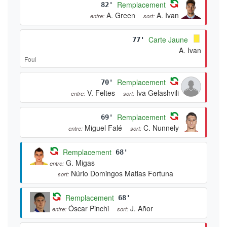
Remplacement
82'
A. Green
A. Ivan
entre:
sort:
Carte Jaune
77'
A. Ivan
Foul
Remplacement
70'
V. Feltes
Iva Gelashvili
entre:
sort:
Remplacement
69'
Miguel Falé
C. Nunnely
entre:
sort:
Remplacement
68'
G. Migas
entre:
Núrio Domingos Matias Fortuna
sort:
Remplacement
68'
Óscar Pinchi
J. Añor
entre:
sort: