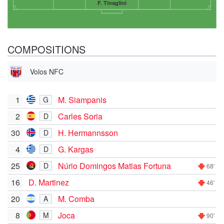
F. Tinaglini
COMPOSITIONS
Volos NFC
1
M. Siampanis
G
2
Carles Soria
D
30
H. Hermannsson
D
4
G. Kargas
D
25
Núrio Domingos Matias Fortuna
D
68'
16
D. Martinez
46'
20
M. Comba
A
8
Joca
M
90'