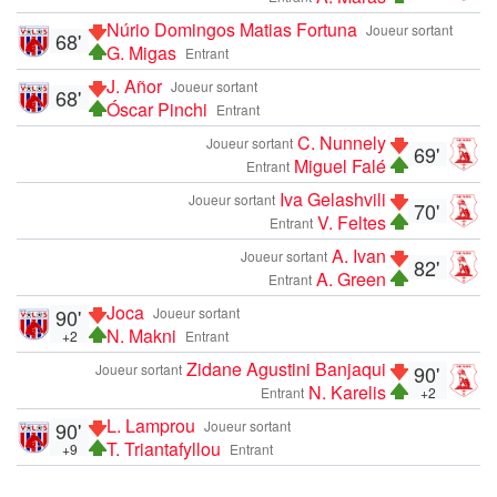
Núrio Domingos Matias Fortuna
Joueur sortant
68'
G. Migas
Entrant
J. Añor
Joueur sortant
68'
Óscar Pinchi
Entrant
C. Nunnely
Joueur sortant
69'
Miguel Falé
Entrant
Iva Gelashvili
Joueur sortant
70'
V. Feltes
Entrant
A. Ivan
Joueur sortant
82'
A. Green
Entrant
Joca
90'
Joueur sortant
N. Makni
+2
Entrant
Zidane Agustini Banjaqui
Joueur sortant
90'
N. Karelis
Entrant
+2
L. Lamprou
90'
Joueur sortant
T. Triantafyllou
+9
Entrant