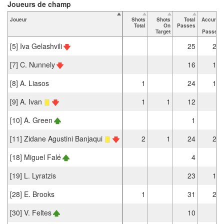
Joueurs de champ
Joueur
Shots
Shots
Total
Accurat
Total
On
Passes
e
Target
Passes
[5] Iva Gelashvili
25
22
[7] C. Nunnely
16
15
[8] A. Liasos
1
24
19
[9] A. Ivan
1
1
12
9
[10] A. Green
1
1
[11] Zidane Agustini Banjaqui
2
1
24
21
[18] Miguel Falé
4
3
[19] L. Lyratzis
23
19
[28] E. Brooks
1
31
25
[30] V. Feltes
10
7