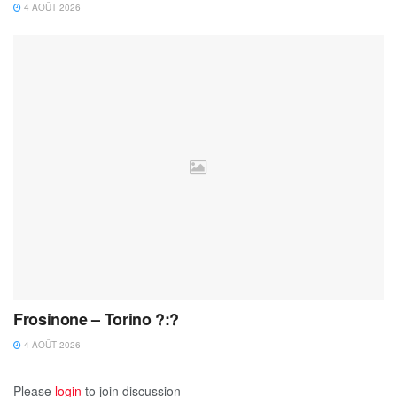
4 AOÛT 2026
Frosinone – Torino ?:?
4 AOÛT 2026
Please
login
to join discussion