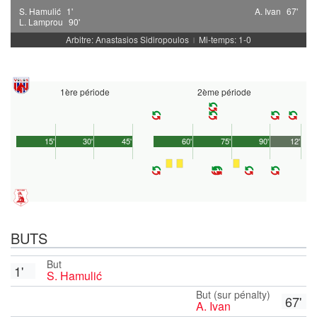
S. Hamulić
1'
A. Ivan
67'
L. Lamprou
90'
Arbitre: Anastasios Sidiropoulos
Mi-temps: 1-0
|
1ère période
2ème période
15'
30'
45'
60'
75'
90'
12'
BUTS
But
1'
S. Hamulić
But (sur pénalty)
67'
A. Ivan