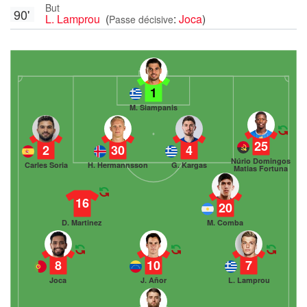
But
90'
L. Lamprou
(
:
Joca
)
Passe décisive
1
M. Siampanis
25
2
30
4
Núrio Domingos
Carles Soria
H. Hermannsson
G. Kargas
Matias Fortuna
16
20
D. Martinez
M. Comba
8
10
7
Joca
J. Añor
L. Lamprou