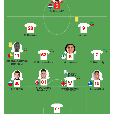
9
S. Hamulić
28
9
E. Brooks
A. Ivan
63
7
11
8
Zidane Agustini
V. Rumyantsev
A. Liasos
C. Nunnely
Banjaqui
81
88
5
19
V. De Marco
I. Kalinin
Iva Gelashvili
L. Lyratzis
Morlacchi
77