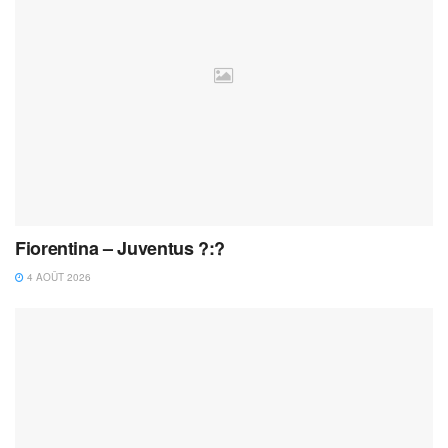
Fiorentina – Juventus ?:?
4 AOÛT 2026