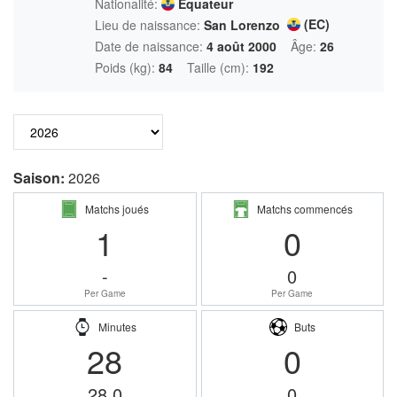
Nationalité:
Equateur
(EC)
Lieu de naissance:
San Lorenzo
Date de naissance:
4 août 2000
Âge:
26
Poids (kg):
84
Taille (cm):
192
Saison:
2026
Matchs joués
Matchs commencés
1
0
-
0
Per Game
Per Game
Minutes
Buts
28
0
28.0
0