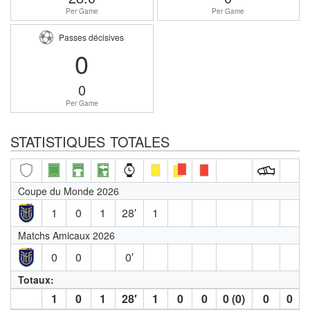
Per Game
Per Game
Passes décisives
0
0
Per Game
STATISTIQUES TOTALES
Coupe du Monde 2026
1
0
1
28′
1
Matchs Amicaux 2026
0
0
0′
Totaux:
1
0
1
28′
1
0
0
0 (0)
0
0