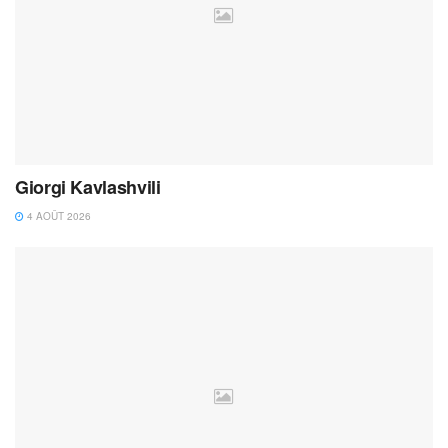
Giorgi Kavlashvili
4 AOÛT 2026