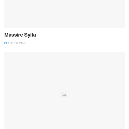
Massire Sylla
4 AOÛT 2026