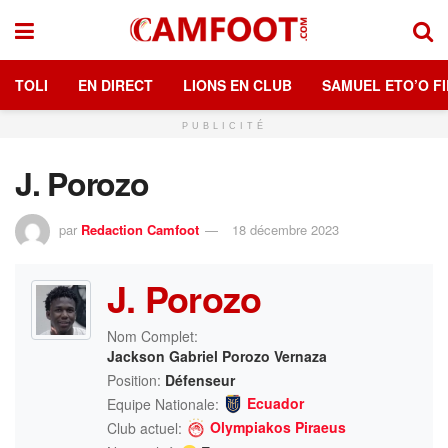
TOLI
EN DIRECT
LIONS EN CLUB
SAMUEL ETO’O FI
PUBLICITÉ
J. Porozo
par
Redaction Camfoot
18 décembre 2023
J. Porozo
Nom Complet:
Jackson Gabriel Porozo Vernaza
Position:
Défenseur
Ecuador
Equipe Nationale:
Olympiakos Piraeus
Club actuel: