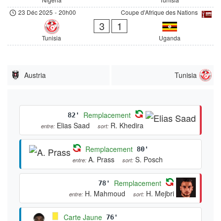
23 Déc 2025
-
20h00
Coupe d'Afrique des Nations
3
1
Tunisia
Uganda
Austria
Tunisia
Remplacement
82'
Elias Saad
R. Khedira
entre:
sort:
Remplacement
80'
A. Prass
S. Posch
entre:
sort:
Remplacement
78'
H. Mahmoud
H. Mejbri
entre:
sort:
Carte Jaune
76'