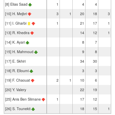
[8] Elias Saad
1
4
4
[10] H. Mejbri
3
1
20
18
3
[11] I. Gharbi
1
21
17
1
[13] R. Khedira
14
12
1
[14] K. Ayari
8
7
[15] H. Mahmoud
9
8
[17] E. Skhiri
34
30
[18] R. Elloumi
3
3
[19] F. Chaouat
2
1
10
6
[20] Y. Valery
22
19
[25] Anis Ben Slimane
1
17
12
[26] S. Tounekti
18
15
1