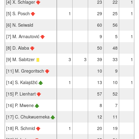
[4] X. Schlager
23
22
1
[5] S. Posch
1
29
25
1
[6] N. Seiwald
60
56
[7] M. Arnautović
9
5
1
[8] D. Alaba
50
48
[9] M. Sabitzer
3
3
39
33
1
[11] M. Gregoritsch
10
9
[14] S. Kalajdžić
1
13
10
1
[15] P. Lienhart
57
52
[16] P. Mwene
8
7
[17] C. Chukwuemeka
12
11
[18] R. Schmid
1
20
19