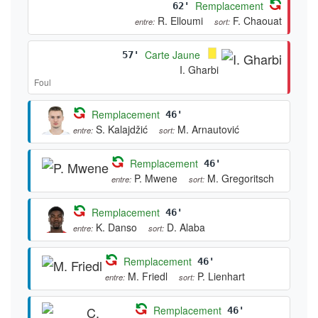
Remplacement
62'
R. Elloumi
F. Chaouat
entre:
sort:
Carte Jaune
57'
I. Gharbi
Foul
Remplacement
46'
S. Kalajdžić
M. Arnautović
entre:
sort:
Remplacement
46'
P. Mwene
M. Gregoritsch
entre:
sort:
Remplacement
46'
K. Danso
D. Alaba
entre:
sort:
Remplacement
46'
M. Friedl
P. Lienhart
entre:
sort:
Remplacement
46'