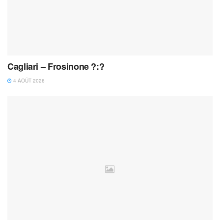
Cagliari – Frosinone ?:?
4 AOÛT 2026