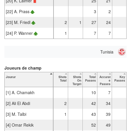
[20] K. Laimer
25
21
[22] A. Prass
3
2
[23] M. Friedl
2
1
27
24
[24] P. Wanner
1
7
7
Tunisia
Joueurs de champ
Joueur
Shots
Shots
Total
Accurat
Key
T
Total
On
Passes
e
Passes
Target
Passes
[1] A. Chamakh
10
7
[2] Ali El Abdi
2
42
34
[3] M. Talbi
1
43
39
[4] Omar Rekik
52
49