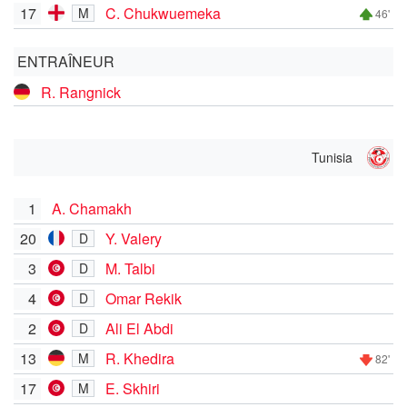
17
C. Chukwuemeka
M
46'
ENTRAÎNEUR
R. Rangnick
Tunisia
1
A. Chamakh
20
Y. Valery
D
3
M. Talbi
D
4
Omar Rekik
D
2
Ali El Abdi
D
13
R. Khedira
M
82'
17
E. Skhiri
M