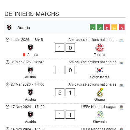
DERNIERS MATCHS
Austria
V
V
D
N
D
1 Juin 2026
-
18h45
Amicaux sélections nationales
1
0
Austria
Tunisia
31 Mar 2026
-
18h45
Amicaux sélections nationales
1
0
Austria
South Korea
27 Mar 2026
-
17h00
Amicaux sélections nationales
5
1
Austria
Ghana
17 Nov 2024
-
17h00
UEFA Nations League
1
1
Austria
Slovenia
14 Nov 2024
-
15h00
UEFA Nations League