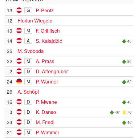
13
P. Pentz
G
12
Florian Wiegele
10
F. Grillitsch
M
14
S. Kalajdžić
A
46'
25
M. Svoboda
22
A. Prass
M
80'
2
D. Affengruber
D
24
P. Wanner
M
62'
26
A. Schöpf
16
P. Mwene
D
46'
3
K. Danso
D
46'
76'
23
M. Friedl
D
46'
21
P. Wimmer
M