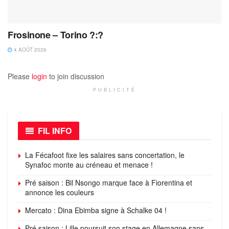
Frosinone – Torino ?:?
4 AOÛT 2026
Please
login
to join discussion
PUBLICITÉ
FIL INFO
La Fécafoot fixe les salaires sans concertation, le
Synafoc monte au créneau et menace !
Pré saison : Bil Nsongo marque face à Fiorentina et
annonce les couleurs
Mercato : Dina Ebimba signe à Schalke 04 !
Pré saison : Lille poursuit son stage en Allemagne sans