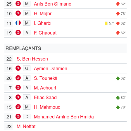
25
Anis Ben Slimane
M
62'
10
H. Mejbri
M
78'
11
I. Gharbi
M
57'
62'
19
F. Chaouat
A
62'
REMPLAÇANTS
22
S. Ben Hessen
16
Aymen Dahmen
G
26
S. Tounekti
A
62'
7
M. Achouri
A
8
Elias Saad
A
82'
15
H. Mahmoud
M
78'
21
Mohamed Amine Ben Hmida
D
23
M. Neffati