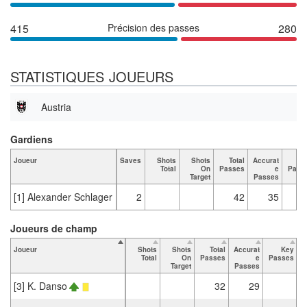
415
Précision des passes
280
STATISTIQUES JOUEURS
Austria
Gardiens
Joueur
Saves
Shots
Shots
Total
Accurat
K
Total
On
Passes
e
Pass
Target
Passes
[1] Alexander Schlager
2
42
35
Joueurs de champ
Joueur
Shots
Shots
Total
Accurat
Key
T
Total
On
Passes
e
Passes
Target
Passes
[3] K. Danso
32
29