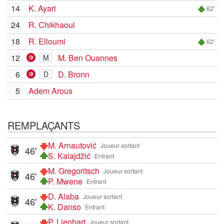
14
K. Ayari
62'
24
R. Chikhaoui
18
R. Elloumi
62'
12
M. Ben Ouannes
M
6
D. Bronn
D
5
Adem Arous
REMPLAÇANTS
M. Arnautović
Joueur sortant
46'
S. Kalajdžić
Entrant
M. Gregoritsch
Joueur sortant
46'
P. Mwene
Entrant
D. Alaba
Joueur sortant
46'
K. Danso
Entrant
P. Lienhart
Joueur sortant