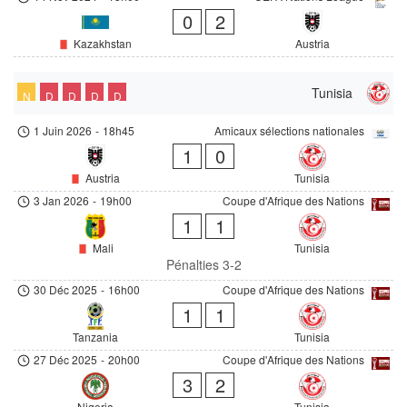
0
2
Kazakhstan
Austria
Tunisia
N
D
D
D
D
1 Juin 2026
-
18h45
Amicaux sélections nationales
1
0
Austria
Tunisia
3 Jan 2026
-
19h00
Coupe d'Afrique des Nations
1
1
Mali
Tunisia
Pénalties 3-2
30 Déc 2025
-
16h00
Coupe d'Afrique des Nations
1
1
Tanzania
Tunisia
27 Déc 2025
-
20h00
Coupe d'Afrique des Nations
3
2
Nigeria
Tunisia