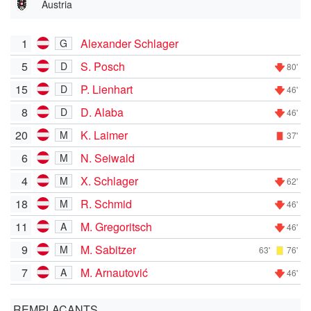
Austria
1
Alexander Schlager
G
5
S. Posch
D
80'
15
P. Lienhart
D
46'
8
D. Alaba
D
46'
20
K. Laimer
M
37'
6
N. Seiwald
M
4
X. Schlager
M
62'
18
R. Schmid
M
46'
11
M. Gregoritsch
A
46'
9
M. Sabitzer
M
63'
76'
7
M. Arnautović
A
46'
REMPLAÇANTS