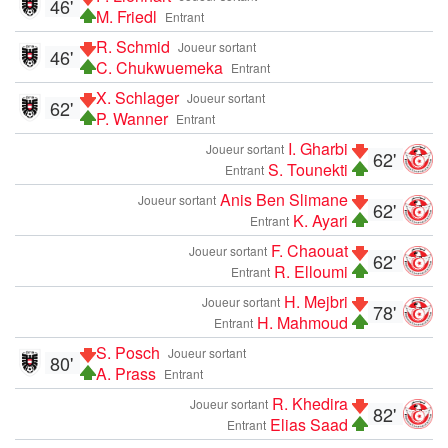
46'
M. Friedl
Entrant
R. Schmid
Joueur sortant
46'
C. Chukwuemeka
Entrant
X. Schlager
Joueur sortant
62'
P. Wanner
Entrant
I. Gharbi
Joueur sortant
62'
S. Tounekti
Entrant
Anis Ben Slimane
Joueur sortant
62'
K. Ayari
Entrant
F. Chaouat
Joueur sortant
62'
R. Elloumi
Entrant
H. Mejbri
Joueur sortant
78'
H. Mahmoud
Entrant
S. Posch
Joueur sortant
80'
A. Prass
Entrant
R. Khedira
Joueur sortant
82'
Elias Saad
Entrant