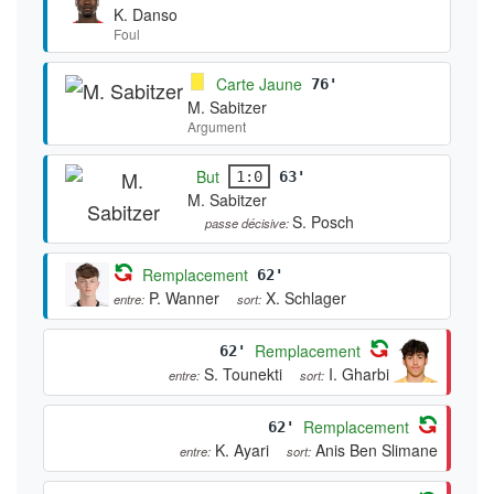
K. Danso
Foul
Carte Jaune
76'
M. Sabitzer
Argument
But
1:0
63'
M. Sabitzer
S. Posch
passe décisive:
Remplacement
62'
P. Wanner
X. Schlager
entre:
sort:
Remplacement
62'
S. Tounekti
I. Gharbi
entre:
sort:
Remplacement
62'
K. Ayari
Anis Ben Slimane
entre:
sort: