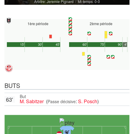
Arbitre: Jeremie Pignard
Mi-temps: 0-0
|
1ère période
2ème période
15'
30'
45'
60'
75'
90'
4'
BUTS
But
63'
M. Sabitzer
(
:
S. Posch
)
Passe décisive
1