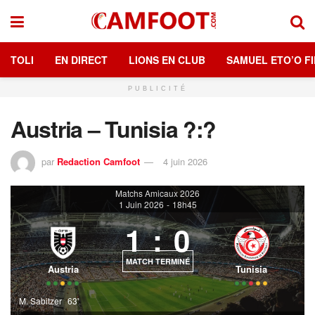
TOLI
EN DIRECT
LIONS EN CLUB
SAMUEL ETO’O FI
PUBLICITÉ
Austria – Tunisia ?:?
par
Redaction Camfoot
4 juin 2026
Matchs Amicaux 2026
1 Juin 2026
-
18h45
1
:
0
MATCH TERMINÉ
Austria
Tunisia
M. Sabitzer
63'