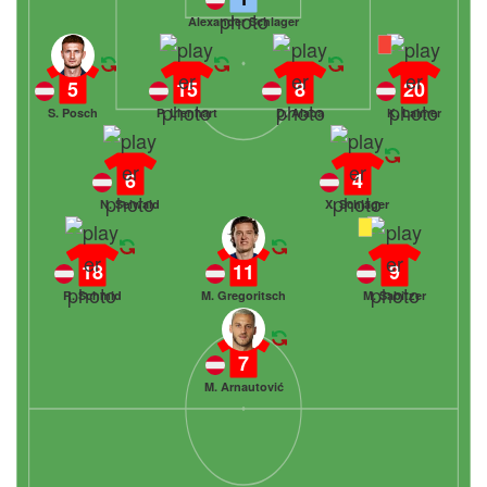
Alexander Schlager
5
15
8
20
S. Posch
P. Lienhart
D. Alaba
K. Laimer
6
4
N. Seiwald
X. Schlager
18
11
9
R. Schmid
M. Gregoritsch
M. Sabitzer
7
M. Arnautović