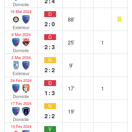
2:4
Domicile
16 Mar 2024
D
88`
2:0
Extérieur
9 Mar 2024
D
25`
1
2:3
Domicile
2 Mar 2024
N
9`
2:2
Extérieur
24 Fév 2024
D
17`
1
1:3
Domicile
17 Fév 2024
N
19`
2:2
Domicile
10 Fév 2024
V