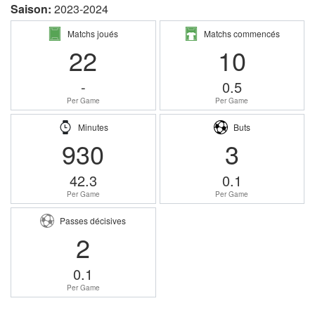
Saison:
2023-2024
Matchs joués
Matchs commencés
22
10
-
0.5
Per Game
Per Game
Minutes
Buts
930
3
42.3
0.1
Per Game
Per Game
Passes décisives
2
0.1
Per Game