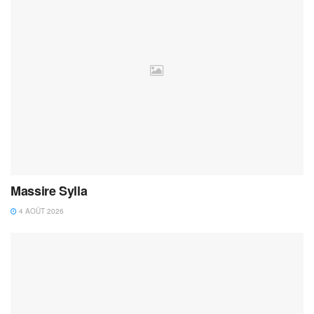
Massire Sylla
4 AOÛT 2026