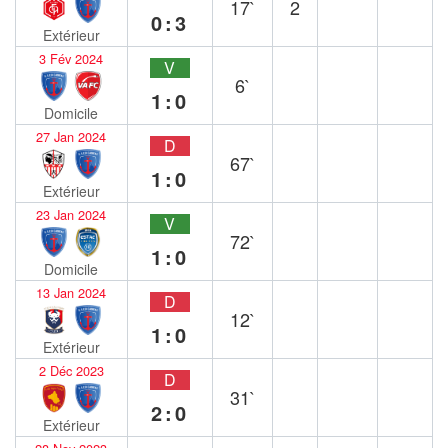
17`
2
0:3
Extérieur
3 Fév 2024
V
6`
1:0
Domicile
27 Jan 2024
D
67`
1:0
Extérieur
23 Jan 2024
V
72`
1:0
Domicile
13 Jan 2024
D
12`
1:0
Extérieur
2 Déc 2023
D
31`
2:0
Extérieur