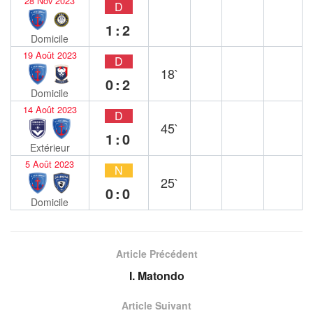
28 Nov 2023
D
1:2
Domicile
19 Août 2023
D
18`
0:2
Domicile
14 Août 2023
D
45`
1:0
Extérieur
5 Août 2023
N
25`
0:0
Domicile
Article Précédent
I. Matondo
Article Suivant