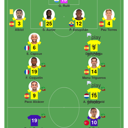
G. Rulli
3
25
12
4
Albiol
S. Aurier
P. Estupiñán
Pau Torres
6
5
E. Capoue
Dani Parejo
19
14
F. Coquelin
Manu Trigueros
9
15
Paco Alcácer
A. Groeneveld
19
10