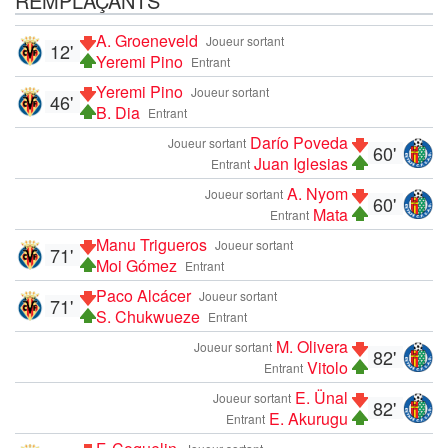
REMPLAÇANTS
A. Groeneveld
Joueur sortant
12'
Yeremi Pino
Entrant
Yeremi Pino
Joueur sortant
46'
B. Dia
Entrant
Darío Poveda
Joueur sortant
60'
Juan Iglesias
Entrant
A. Nyom
Joueur sortant
60'
Mata
Entrant
Manu Trigueros
Joueur sortant
71'
Moi Gómez
Entrant
Paco Alcácer
Joueur sortant
71'
S. Chukwueze
Entrant
M. Olivera
Joueur sortant
82'
Vitolo
Entrant
E. Ünal
Joueur sortant
82'
E. Akurugu
Entrant