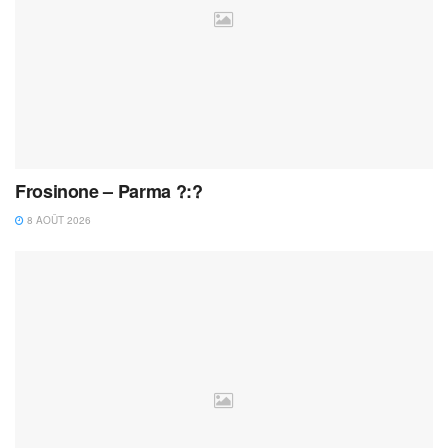
Frosinone – Parma ?:?
8 AOÛT 2026