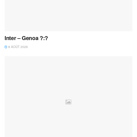
Inter – Genoa ?:?
8 AOÛT 2026