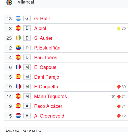
Villarreal
13
G. Rulli
G
3
Albiol
D
70'
25
S. Aurier
D
12
P. Estupiñán
D
4
Pau Torres
D
6
E. Capoue
M
5
Dani Parejo
M
19
F. Coquelin
M
89'
14
Manu Trigueros
M
10'
71'
9
Paco Alcácer
A
71'
15
A. Groeneveld
A
12'
REMPLAÇANTS