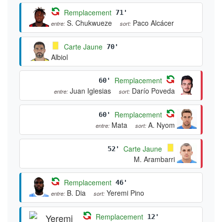
Remplacement
71'
S. Chukwueze
Paco Alcácer
entre:
sort:
Carte Jaune
70'
Albiol
Remplacement
60'
Juan Iglesias
Darío Poveda
entre:
sort:
Remplacement
60'
Mata
A. Nyom
entre:
sort:
Carte Jaune
52'
M. Arambarri
Remplacement
46'
B. Dia
Yeremi Pino
entre:
sort:
Remplacement
12'