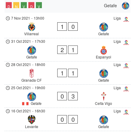
Getafe
D
N
V
D
V
7 Nov 2021
-
13h00
Liga
1
0
Villarreal
Getafe
31 Oct 2021
-
17h30
Liga
2
1
Getafe
Espanyol
28 Oct 2021
-
18h00
Liga
1
1
Granada CF
Getafe
25 Oct 2021
-
19h00
Liga
0
3
Getafe
Celta Vigo
16 Oct 2021
-
16h30
Liga
0
0
Levante
Getafe