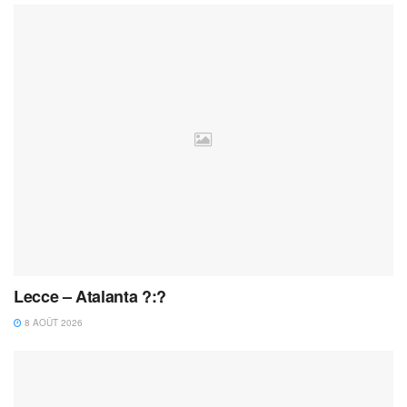
Lecce – Atalanta ?:?
8 AOÛT 2026