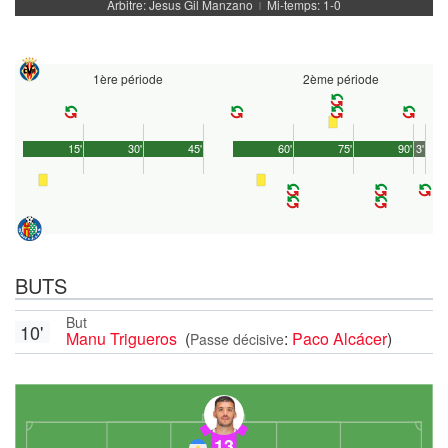
Arbitre: Jesus Gil Manzano
Mi-temps: 1-0
|
1ère période
2ème période
15'
30'
45'
60'
75'
90'
3'
BUTS
But
10'
Manu Trigueros
(
:
Paco Alcácer
)
Passe décisive
13