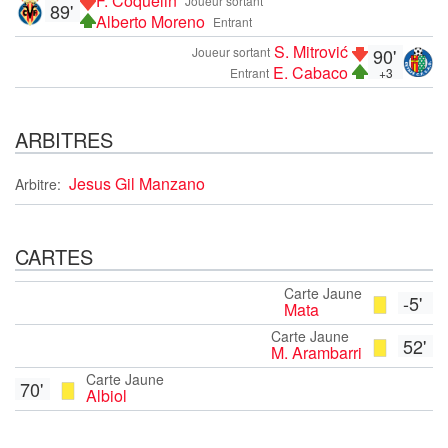
F. Coquelin
Joueur sortant
89'
Alberto Moreno
Entrant
S. Mitrović
Joueur sortant
90'
E. Cabaco
Entrant
+3
ARBITRES
Jesus Gil Manzano
Arbitre:
CARTES
Carte Jaune
-5'
Mata
Carte Jaune
52'
M. Arambarri
Carte Jaune
70'
Albiol