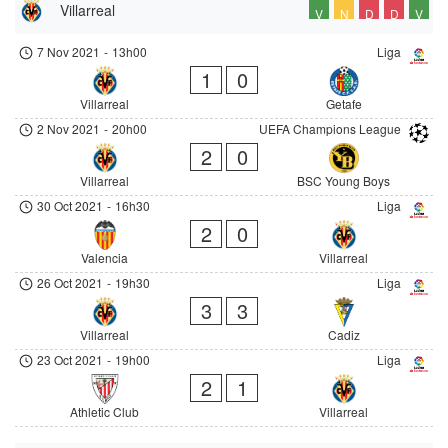
Villarreal
V
N
D
D
V
7 Nov 2021
-
13h00
Liga
1
0
Villarreal
Getafe
2 Nov 2021
-
20h00
UEFA Champions League
2
0
Villarreal
BSC Young Boys
30 Oct 2021
-
16h30
Liga
2
0
Valencia
Villarreal
26 Oct 2021
-
19h30
Liga
3
3
Villarreal
Cadiz
23 Oct 2021
-
19h00
Liga
2
1
Athletic Club
Villarreal