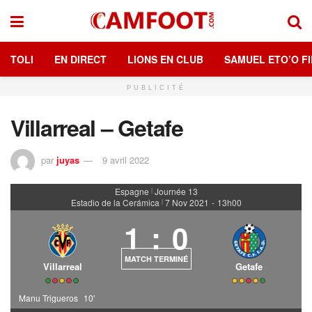
TOLI
EN DIRECT
LIONS EN CLUB
SAMUEL ETO’O FI
PUBLICITÉ
Villarreal – Getafe
par
juyas
9 avril 2022
Espagne
Journée 13
|
Estadio de la Cerámica
7 Nov 2021
-
13h00
|
1
:
0
MATCH TERMINÉ
Villarreal
Getafe
Manu Trigueros
10'