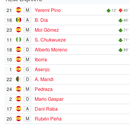
21
Yeremi Pino
M
12'
46'
16
B. Dia
A
46'
23
Moi Gómez
M
71'
11
S. Chukwueze
A
71'
18
Alberto Moreno
D
89'
10
Iborra
M
1
Asenjo
G
22
A. Mandi
D
24
Pedraza
M
2
Mario Gaspar
D
17
Dani Raba
A
20
Rubén Peña
M