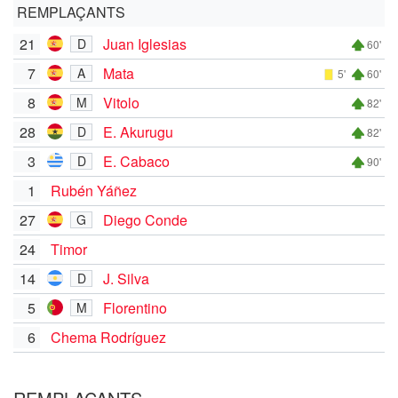
REMPLAÇANTS
21
Juan Iglesias
D
60'
7
Mata
A
5'
60'
8
Vitolo
M
82'
28
E. Akurugu
D
82'
3
E. Cabaco
D
90'
1
Rubén Yáñez
27
Diego Conde
G
24
Timor
14
J. Silva
D
5
Florentino
M
6
Chema Rodríguez