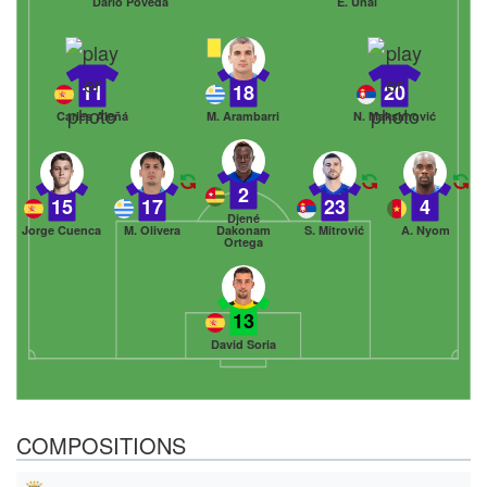
Darío Poveda
E. Ünal
11
18
20
Carles Aleñá
M. Arambarri
N. Maksimović
2
15
17
23
4
Djené
Jorge Cuenca
M. Olivera
Dakonam
S. Mitrović
A. Nyom
Ortega
13
David Soria
COMPOSITIONS