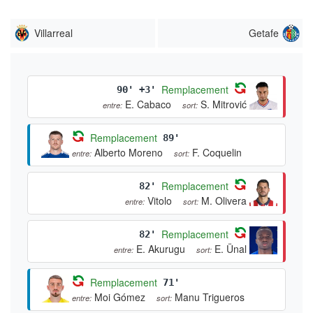
Villarreal
Getafe
Remplacement
90' +3'
E. Cabaco
S. Mitrović
entre:
sort:
Remplacement
89'
Alberto Moreno
F. Coquelin
entre:
sort:
Remplacement
82'
Vitolo
M. Olivera
entre:
sort:
Remplacement
82'
E. Akurugu
E. Ünal
entre:
sort:
Remplacement
71'
Moi Gómez
Manu Trigueros
entre:
sort: