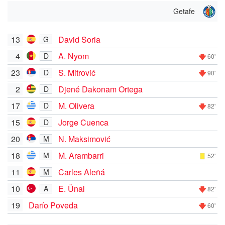
Getafe
13
David Soria
G
4
A. Nyom
D
60'
23
S. Mitrović
D
90'
2
Djené Dakonam Ortega
D
17
M. Olivera
D
82'
15
Jorge Cuenca
D
20
N. Maksimović
M
18
M. Arambarri
M
52'
11
Carles Aleñá
M
10
E. Ünal
A
82'
19
Darío Poveda
60'