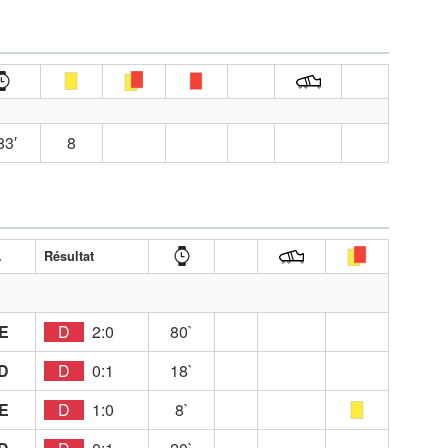
83′
8
A
Résultat
E
D
2:0
80`
D
D
0:1
18`
E
D
1:0
8`