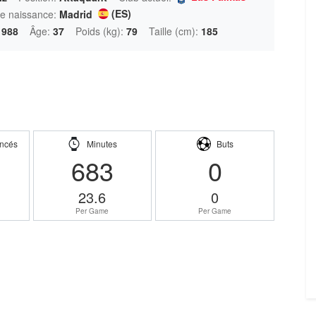
(ES)
de naissance:
Madrid
1988
Âge:
37
Poids (kg):
79
Taille (cm):
185
ncés
Minutes
Buts
683
0
23.6
0
Per Game
Per Game