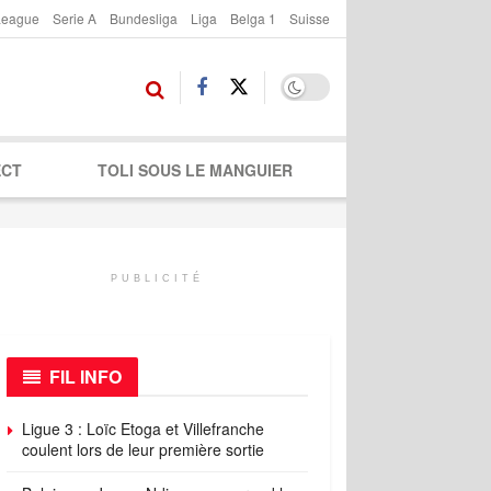
League
Serie A
Bundesliga
Liga
Belga 1
Suisse
ECT
TOLI SOUS LE MANGUIER
PUBLICITÉ
FIL INFO
Ligue 3 : Loïc Etoga et Villefranche
coulent lors de leur première sortie