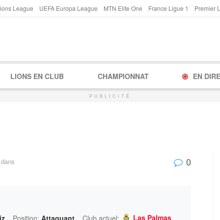
ions League
UEFA Europa League
MTN Elite One
France Ligue 1
Premier 
LIONS EN CLUB
CHAMPIONNAT
EN DIR
PUBLICITÉ
0
dans
Las Palmas
iz
Position:
Attaquant
Club actuel: