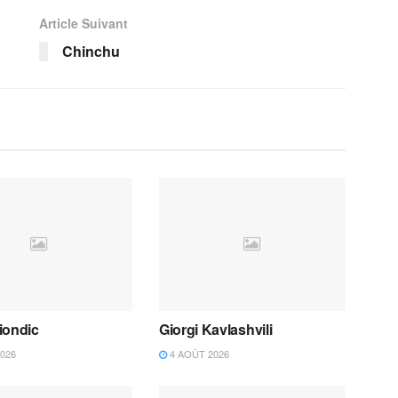
Article Suivant
Chinchu
iondic
Giorgi Kavlashvili
026
4 AOÛT 2026