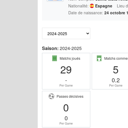
Nationalité:
Espagne
Lieu 
Date de naissance:
24 octobre 
Saison:
2024-2025
Matchs joués
Matchs comme
29
5
-
0.2
Per Game
Per Game
Passes décisives
0
0
Per Game