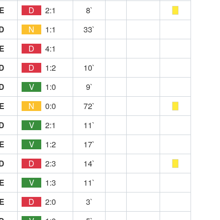
E
D
2:1
8`
D
N
1:1
33`
E
D
4:1
D
D
1:2
10`
D
V
1:0
9`
E
N
0:0
72`
D
V
2:1
11`
E
V
1:2
17`
D
D
2:3
14`
E
V
1:3
11`
E
D
2:0
3`