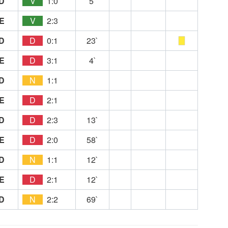
D
V
1:0
5`
E
V
2:3
D
D
0:1
23`
E
D
3:1
4`
D
N
1:1
E
D
2:1
D
D
2:3
13`
E
D
2:0
58`
D
N
1:1
12`
E
D
2:1
12`
D
N
2:2
69`