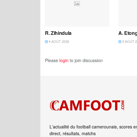
R. Zihindula
A. Eton
4 AOÛT 2026
3 AOÛT 2
Please
login
to join discussion
L'actualité du football camerounais, scores e
direct, résultats, matchs