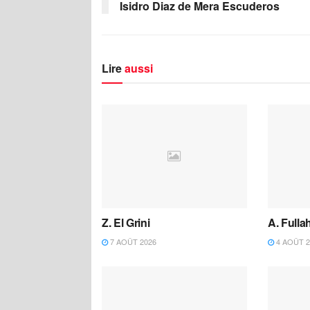
Isidro Diaz de Mera Escuderos
Lire
aussi
Z. El Grini
A. Fulla
7 AOÛT 2026
4 AOÛT 2