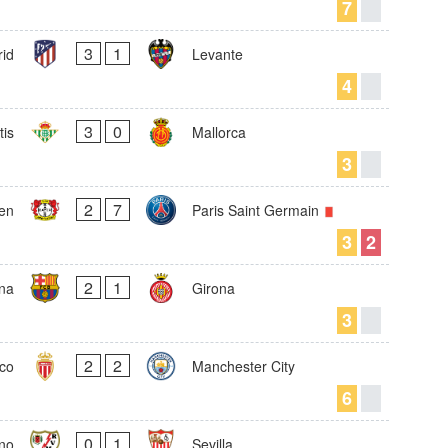
7
3
1
rid
Levante
4
3
0
tis
Mallorca
3
2
7
en
Paris Saint Germain
3
2
2
1
na
Girona
3
2
2
co
Manchester City
6
0
1
no
Sevilla