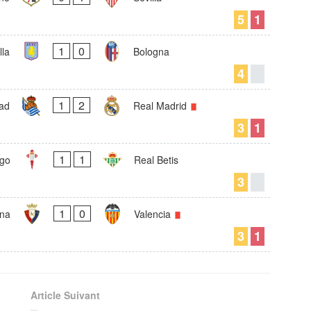
5
1
1
0
lla
Bologna
4
1
2
ad
Real Madrid
3
1
1
1
igo
Real Betis
3
1
0
na
Valencia
3
1
Article Suivant