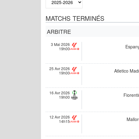
MATCHS TERMINÉS
ARBITRE
3 Mai 2026
Espany
19h00
25 Avr 2026
Atletico Mad
19h00
16 Avr 2026
Fiorent
19h00
12 Avr 2026
Mallor
14h15