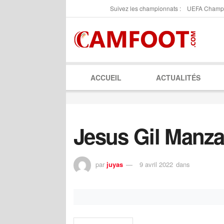
Suivez les championnats :
UEFA Champ
ACCUEIL
ACTUALITÉS
Jesus Gil Manz
par
juyas
9 avril 2022
dans