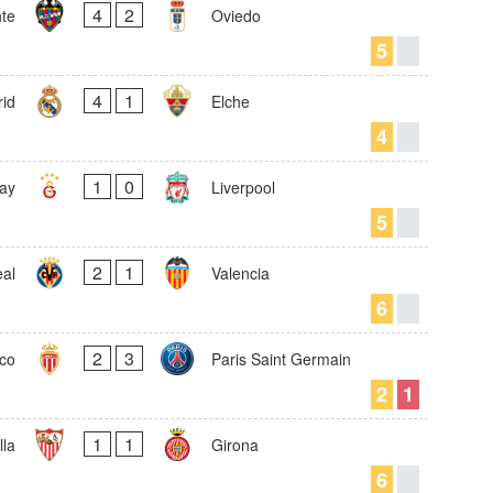
4
2
te
Oviedo
5
4
1
id
Elche
4
1
0
ay
Liverpool
5
2
1
eal
Valencia
6
2
3
co
Paris Saint Germain
2
1
1
1
lla
Girona
6