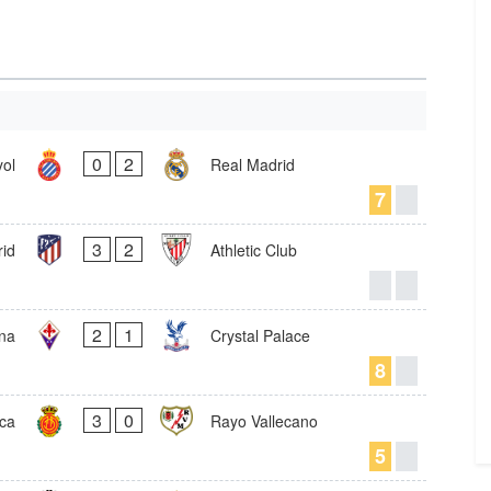
0
2
ol
Real Madrid
7
3
2
rid
Athletic Club
2
1
ina
Crystal Palace
8
3
0
ca
Rayo Vallecano
5