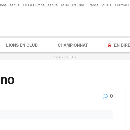
ions League
UEFA Europa League
MTN Elite One
France Ligue 1
Premier 
LIONS EN CLUB
CHAMPIONNAT
EN DIR
PUBLICITÉ
ano
0