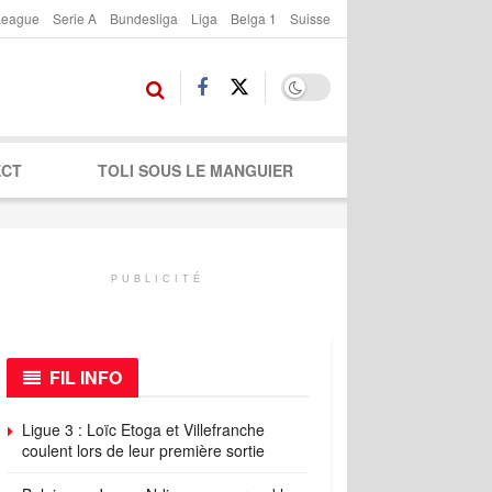
League
Serie A
Bundesliga
Liga
Belga 1
Suisse
ECT
TOLI SOUS LE MANGUIER
PUBLICITÉ
FIL INFO
Ligue 3 : Loïc Etoga et Villefranche
coulent lors de leur première sortie