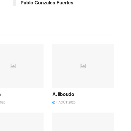
Pablo Gonzales Fuertes
h
A. Ilboudo
026
4 AOÛT 2026