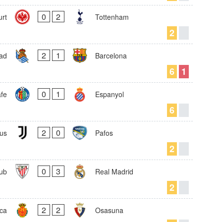
0
2
urt
Tottenham
2
2
1
ad
Barcelona
6
1
0
1
fe
Espanyol
6
2
0
us
Pafos
2
0
3
lub
Real Madrid
2
2
2
ca
Osasuna