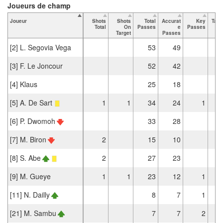
Joueurs de champ
Joueur
Shots
Shots
Total
Accurat
Key
Tack
Total
On
Passes
e
Passes
T
Target
Passes
[2] L. Segovia Vega
53
49
[3] F. Le Joncour
52
42
[4] Klaus
25
18
[5] A. De Sart
1
1
34
24
1
[6] P. Dwomoh
33
28
[7] M. Biron
2
15
10
[8] S. Abe
2
27
23
[9] M. Gueye
1
1
23
12
1
[11] N. Dailly
8
7
1
[21] M. Sambu
7
7
2