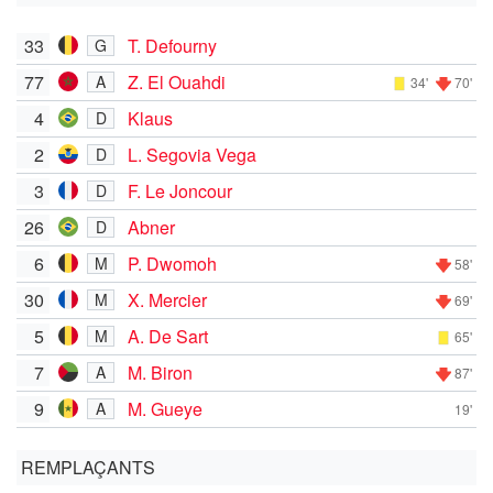
33
T. Defourny
G
77
Z. El Ouahdi
A
34'
70'
4
Klaus
D
2
L. Segovia Vega
D
3
F. Le Joncour
D
26
Abner
D
6
P. Dwomoh
M
58'
30
X. Mercier
M
69'
5
A. De Sart
M
65'
7
M. Biron
A
87'
9
M. Gueye
A
19'
REMPLAÇANTS