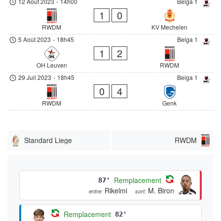
12 Août 2023
-
14h00
Belga 1
1
0
RWDM
KV Mechelen
5 Août 2023
-
18h45
Belga 1
1
2
OH Leuven
RWDM
29 Juil 2023
-
18h45
Belga 1
0
4
RWDM
Genk
Standard Liege
RWDM
Remplacement
87'
Rikelmi
M. Biron
entre:
sort:
Remplacement
82'