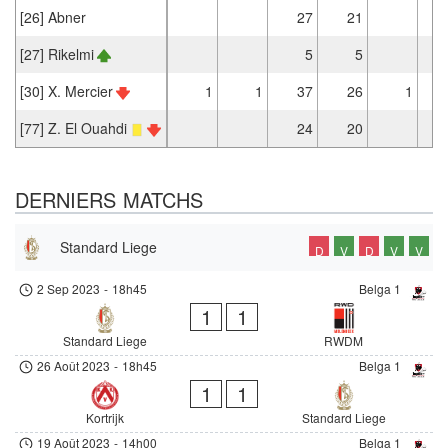
[26] Abner
27
21
[27] Rikelmi
5
5
[30] X. Mercier
1
1
37
26
1
[77] Z. El Ouahdi
24
20
DERNIERS MATCHS
Standard Liege
D
V
D
V
V
2 Sep 2023
-
18h45
Belga 1
1
1
Standard Liege
RWDM
26 Août 2023
-
18h45
Belga 1
1
1
Kortrijk
Standard Liege
19 Août 2023
-
14h00
Belga 1