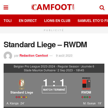
TOLI
EN DIRECT
LIONS EN CLUB
SAMUEL ETO’O FI
PUBLICITÉ
Standard Liege – RWDM
par
Redaction Camfoot
9 août 2023
Belgian Pro League 2023-2024 - Regular Season
Journée 6
|
Stade Maurice Dufrasne
2 Sep 2023
-
18h45
|
1
:
1
MATCH TERMINÉ
Standard Liege
RWDM
A. Kanga
24'
M. Gueye
19'