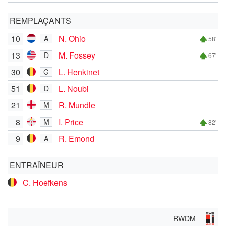
REMPLAÇANTS
10
N. Ohio
A
58'
13
M. Fossey
D
67'
30
L. Henkinet
G
51
L. Noubi
D
21
R. Mundle
M
8
I. Price
M
82'
9
R. Emond
A
ENTRAÎNEUR
C. Hoefkens
RWDM