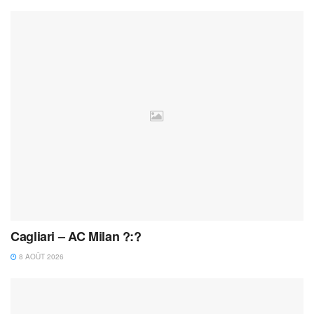
Cagliari – AC Milan ?:?
8 AOÛT 2026