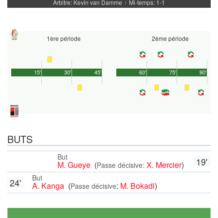
Arbitre: Kevin van Damme
Mi-temps: 1-1
|
1ère période
2ème période
15'
30'
45'
60'
75'
90'
BUTS
But
19'
M. Gueye
(
X. Mercier
)
Passe décisive:
But
24'
A. Kanga
(
:
M. Bokadi
)
Passe décisive