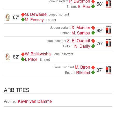
P. Dwomoh
Joueur sortant
58'
S. Abe
Entrant
G. Dewaele
Joueur sortant
67'
M. Fossey
Entrant
X. Mercier
Joueur sortant
69'
M. Sambu
Entrant
Z. El Ouahdi
Joueur sortant
70'
N. Dailly
Entrant
W. Balikwisha
Joueur sortant
82'
I. Price
Entrant
M. Biron
Joueur sortant
87'
Rikelmi
Entrant
ARBITRES
Kevin van Damme
Arbitre: