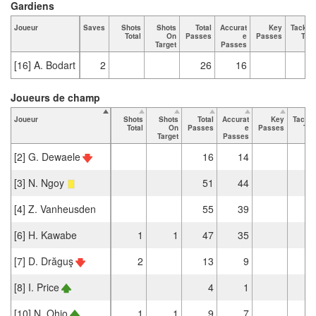
Gardiens
Joueur
Saves
Shots
Shots
Total
Accurat
Key
Tackle
Total
On
Passes
e
Passes
Tota
Target
Passes
[16] A. Bodart
2
26
16
Joueurs de champ
Joueur
Shots
Shots
Total
Accurat
Key
Tackle
Total
On
Passes
e
Passes
Tot
Target
Passes
[2] G. Dewaele
16
14
[3] N. Ngoy
51
44
[4] Z. Vanheusden
55
39
[6] H. Kawabe
1
1
47
35
[7] D. Drăguş
2
13
9
[8] I. Price
4
1
[10] N. Ohio
1
1
9
7