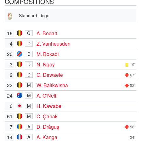
COMPOSITIONS
Standard Liege
16
A. Bodart
G
4
Z. Vanheusden
D
20
M. Bokadi
D
3
N. Ngoy
D
19'
2
G. Dewaele
D
67'
22
W. Balikwisha
M
82'
24
A. O'Neill
M
6
H. Kawabe
M
61
C. Çanak
M
7
D. Drăguş
A
58'
14
A. Kanga
A
24'