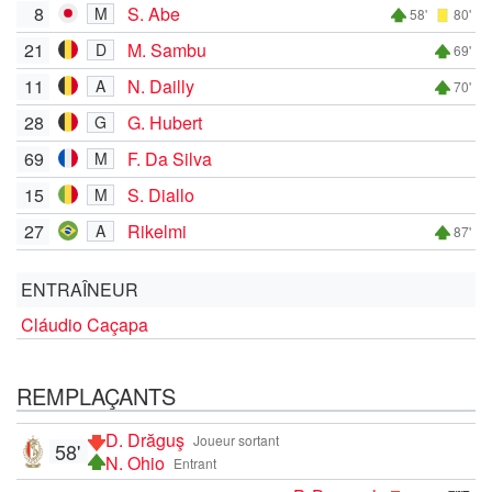
8
S. Abe
M
58'
80'
21
M. Sambu
D
69'
11
N. Dailly
A
70'
28
G. Hubert
G
69
F. Da Silva
M
15
S. Diallo
M
27
Rikelmi
A
87'
ENTRAÎNEUR
Cláudio Caçapa
REMPLAÇANTS
D. Drăguş
Joueur sortant
58'
N. Ohio
Entrant