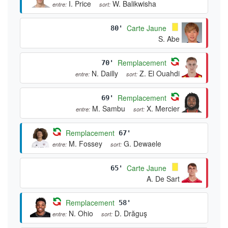
I. Price
W. Balikwisha
entre:
sort:
Carte Jaune
80'
S. Abe
Remplacement
70'
N. Dailly
Z. El Ouahdi
entre:
sort:
Remplacement
69'
M. Sambu
X. Mercier
entre:
sort:
Remplacement
67'
M. Fossey
G. Dewaele
entre:
sort:
Carte Jaune
65'
A. De Sart
Remplacement
58'
N. Ohio
D. Drăguş
entre:
sort: