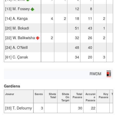
[13] M. Fossey
12
8
[14] A. Kanga
4
2
18
11
2
[20] M. Bokadi
51
43
1
[22] W. Balikwisha
2
32
26
2
[24] A. O'Neill
48
40
[61] C. Çanak
34
20
3
RWDM
Gardiens
Joueur
Saves
Shots
Shots
Total
Accurat
Key
Tac
Total
On
Passes
e
Passes
T
Target
Passes
[33] T. Defourny
3
30
22