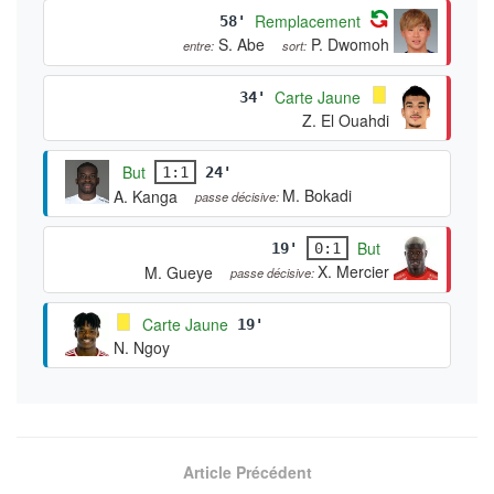
Remplacement
58'
S. Abe
P. Dwomoh
entre:
sort:
Carte Jaune
34'
Z. El Ouahdi
But
1:1
24'
M. Bokadi
A. Kanga
passe décisive:
But
19'
0:1
X. Mercier
M. Gueye
passe décisive:
Carte Jaune
19'
N. Ngoy
Article Précédent