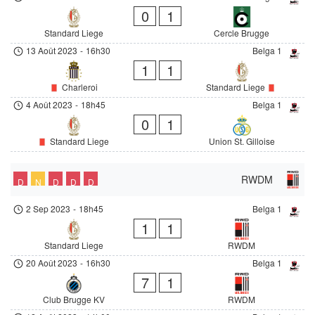
0
1
Standard Liege
Cercle Brugge
13 Août 2023
-
16h30
Belga 1
1
1
Charleroi
Standard Liege
4 Août 2023
-
18h45
Belga 1
0
1
Standard Liege
Union St. Gilloise
RWDM
D
N
D
D
D
2 Sep 2023
-
18h45
Belga 1
1
1
Standard Liege
RWDM
20 Août 2023
-
16h30
Belga 1
7
1
Club Brugge KV
RWDM