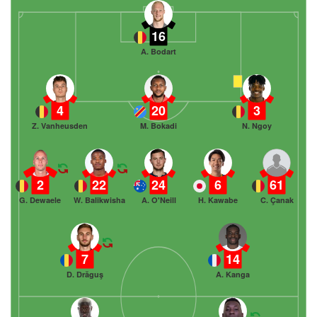
16
A. Bodart
4
20
3
Z. Vanheusden
M. Bokadi
N. Ngoy
2
22
24
6
61
G. Dewaele
W. Balikwisha
A. O'Neill
H. Kawabe
C. Çanak
7
14
D. Drăguş
A. Kanga