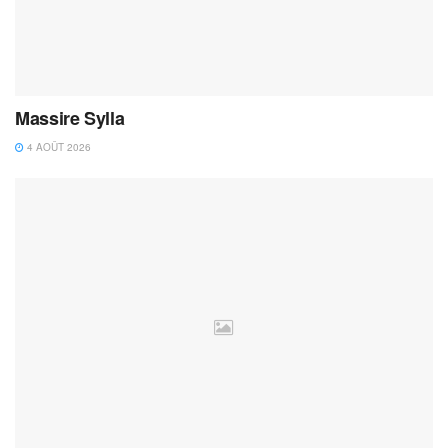
Massire Sylla
4 AOÛT 2026