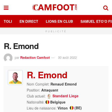
TOLI
EN DIRECT
LIONS EN CLUB
SAMUEL ETO’O FI
PUBLICITÉ
R. Emond
par
Redaction Camfoot
30 août 2022
R. Emond
Nom Complet:
Renaud Emond
Position:
Attaquant
Standard Liege
Club actuel:
Nationalité:
Belgique
(BE)
Lieu de naissance:
Virton