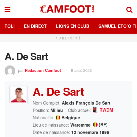
TOLI
EN DIRECT
LIONS EN CLUB
SAMUEL ETO’O FI
PUBLICITÉ
A. De Sart
par
Redaction Camfoot
9 août 2023
A. De Sart
Nom Complet:
Alexis François De Sart
RWDM
Position:
Milieu
Club actuel:
Nationalité:
Belgique
(BE)
Lieu de naissance:
Waremme
Date de naissance:
12 novembre 1996