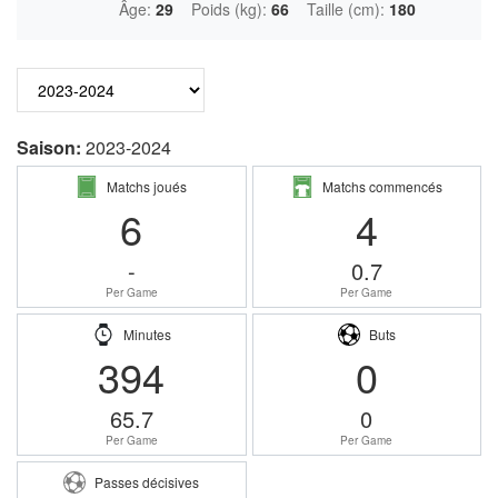
Âge:
29
Poids (kg):
66
Taille (cm):
180
Saison:
2023-2024
Matchs joués
Matchs commencés
6
4
-
0.7
Per Game
Per Game
Minutes
Buts
394
0
65.7
0
Per Game
Per Game
Passes décisives