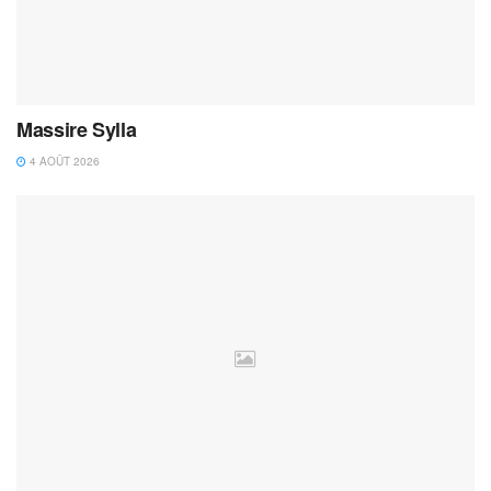
Massire Sylla
4 AOÛT 2026