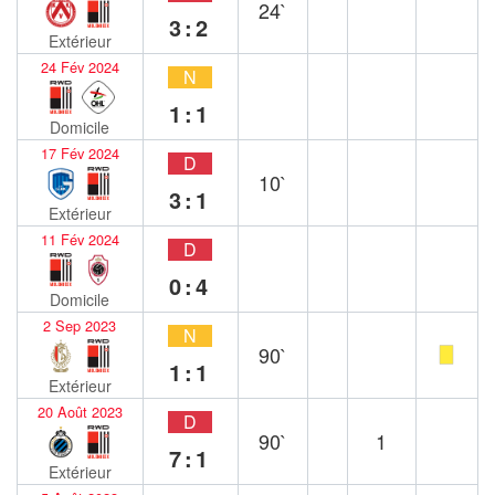
24`
3:2
Extérieur
24 Fév 2024
N
1:1
Domicile
17 Fév 2024
D
10`
3:1
Extérieur
11 Fév 2024
D
0:4
Domicile
2 Sep 2023
N
90`
1:1
Extérieur
20 Août 2023
D
90`
1
7:1
Extérieur