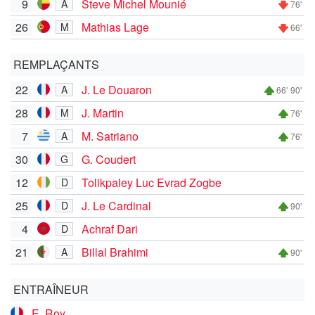
9
Steve Michel Mounié
A
76'
26
Mathias Lage
M
66'
REMPLAÇANTS
22
J. Le Douaron
A
66'
90'
28
J. Martin
M
76'
7
M. Satriano
A
76'
30
G. Coudert
G
12
Tolikpaley Luc Evrad Zogbe
D
25
J. Le Cardinal
D
90'
4
Achraf Dari
D
21
Billal Brahimi
A
90'
ENTRAÎNEUR
E. Roy