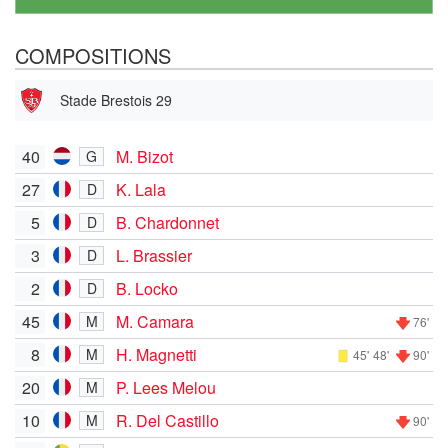
COMPOSITIONS
Stade Brestois 29
40
M. Bizot
G
27
K. Lala
D
5
B. Chardonnet
D
3
L. Brassier
D
2
B. Locko
D
45
M. Camara
M
76'
8
H. Magnetti
M
45'
48'
90'
20
P. Lees Melou
M
10
R. Del Castillo
M
90'