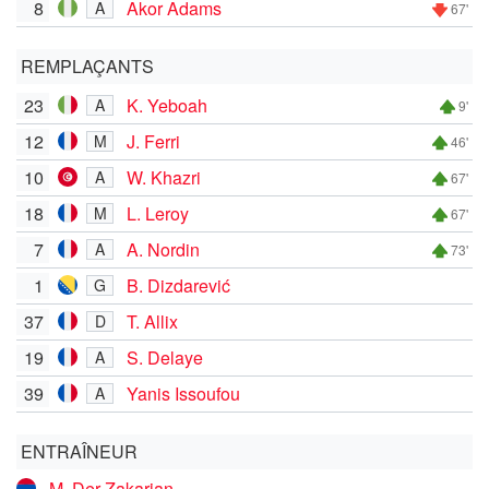
8
Akor Adams
A
67'
REMPLAÇANTS
23
K. Yeboah
A
9'
12
J. Ferri
M
46'
10
W. Khazri
A
67'
18
L. Leroy
M
67'
7
A. Nordin
A
73'
1
B. Dizdarević
G
37
T. Allix
D
19
S. Delaye
A
39
Yanis Issoufou
A
ENTRAÎNEUR
M. Der Zakarian