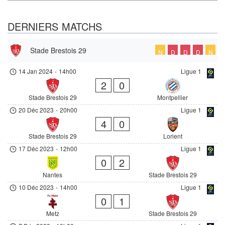
DERNIERS MATCHS
Stade Brestois 29
N
D
D
D
N
14 Jan 2024
-
14h00
Ligue 1
2
0
Stade Brestois 29
Montpellier
20 Déc 2023
-
20h00
Ligue 1
4
0
Stade Brestois 29
Lorient
17 Déc 2023
-
12h00
Ligue 1
0
2
Nantes
Stade Brestois 29
10 Déc 2023
-
14h00
Ligue 1
0
1
Metz
Stade Brestois 29