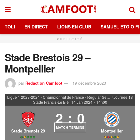
TOLI
EN DIRECT
LIONS EN CLUB
SAMUEL ETO’O FI
PUBLICITÉ
Stade Brestois 29 –
Montpellier
par
Redaction Camfoot
19 décembre 2023
Ligue 1 2023-2024 - Championnat de France - Regular Season
Journée 18
|
Stade Francis-Le Blé
14 Jan 2024
-
14h00
|
2
:
0
MATCH TERMINÉ
Stade Brestois 29
Montpellier