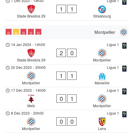
7 Déc 2023
-
19h30
Ligue 1
1
1
Stade Brestois 29
Strasbourg
Montpellier
D
N
D
D
D
14 Jan 2024
-
14h00
Ligue 1
2
0
Stade Brestois 29
Montpellier
20 Déc 2023
-
20h00
Ligue 1
1
1
Montpellier
Marseille
17 Déc 2023
-
14h00
Ligue 1
0
1
Metz
Montpellier
8 Déc 2023
-
20h00
Ligue 1
0
0
Montpellier
Lens