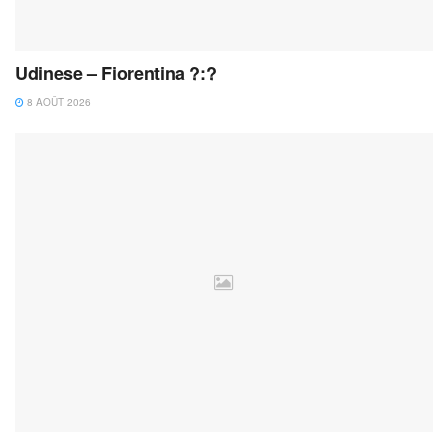
Udinese – Fiorentina ?:?
8 AOÛT 2026