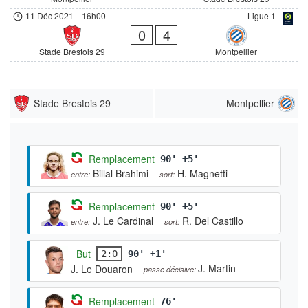
11 Déc 2021
-
16h00
Ligue 1
0
4
Stade Brestois 29
Montpellier
Stade Brestois 29
Montpellier
Remplacement
90' +5'
Billal Brahimi
H. Magnetti
entre:
sort:
Remplacement
90' +5'
J. Le Cardinal
R. Del Castillo
entre:
sort:
But
2:0
90' +1'
J. Martin
J. Le Douaron
passe décisive:
Remplacement
76'