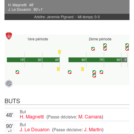
H. Magnetti
48'
J. Le Douaron
90'+1'
Arbitre: Jeremie Pignard
Mi-temps: 0-0
|
1ère période
2ème période
15'
30'
45'
60'
75'
90'
5'
BUTS
But
48'
H. Magnetti
(
:
M. Camara
)
Passe décisive
But
90'
J. Le Douaron
(
:
J. Martin
)
Passe décisive
+1