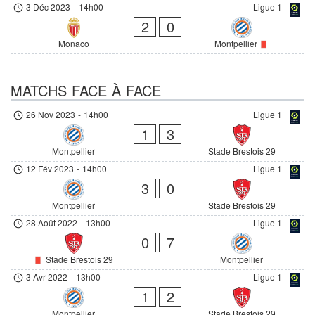
3 Déc 2023
-
14h00
Ligue 1
2
0
Monaco
Montpellier
MATCHS FACE À FACE
26 Nov 2023
-
14h00
Ligue 1
1
3
Montpellier
Stade Brestois 29
12 Fév 2023
-
14h00
Ligue 1
3
0
Montpellier
Stade Brestois 29
28 Août 2022
-
13h00
Ligue 1
0
7
Stade Brestois 29
Montpellier
3 Avr 2022
-
13h00
Ligue 1
1
2
Montpellier
Stade Brestois 29