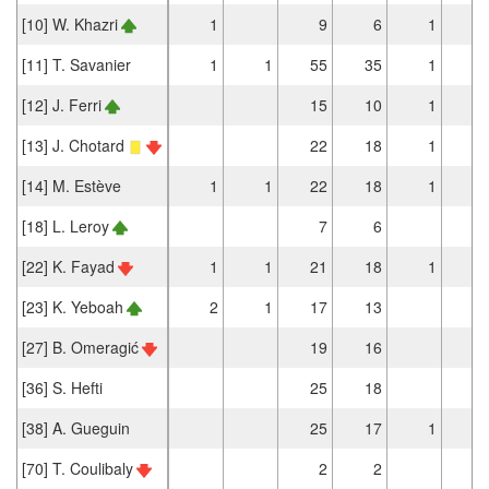
[10] W. Khazri
1
9
6
1
[11] T. Savanier
1
1
55
35
1
[12] J. Ferri
15
10
1
[13] J. Chotard
22
18
1
[14] M. Estève
1
1
22
18
1
[18] L. Leroy
7
6
[22] K. Fayad
1
1
21
18
1
[23] K. Yeboah
2
1
17
13
[27] B. Omeragić
19
16
[36] S. Hefti
25
18
[38] A. Gueguin
25
17
1
[70] T. Coulibaly
2
2