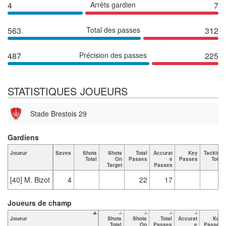
4
Arrêts gardien
7
563
Total des passes
312
487
Précision des passes
225
STATISTIQUES JOUEURS
Stade Brestois 29
Gardiens
Joueur
Saves
Shots
Shots
Total
Accurat
Key
Tackles
Total
On
Passes
e
Passes
Total
Target
Passes
[40] M. Bizot
4
22
17
Joueurs de champ
Joueur
Shots
Shots
Total
Accurat
Key
Total
On
Passes
e
Passes