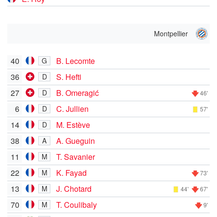
Montpellier
40
B. Lecomte
G
36
S. Hefti
D
27
B. Omeragić
D
46'
6
C. Jullien
D
57'
14
M. Estève
D
38
A. Gueguin
A
11
T. Savanier
M
22
K. Fayad
M
73'
13
J. Chotard
M
44'
67'
70
T. Coulibaly
M
9'