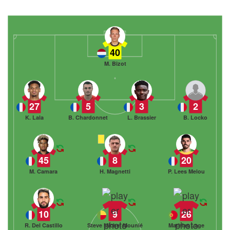
40
M. Bizot
27
5
3
2
K. Lala
B. Chardonnet
L. Brassier
B. Locko
45
8
20
M. Camara
H. Magnetti
P. Lees Melou
10
9
26
R. Del Castillo
Steve Michel Mounié
Mathias Lage