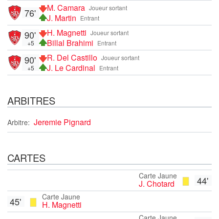
M. Camara
Joueur sortant
76'
J. Martin
Entrant
H. Magnetti
90'
Joueur sortant
Billal Brahimi
+5
Entrant
R. Del Castillo
90'
Joueur sortant
J. Le Cardinal
+5
Entrant
ARBITRES
Jeremie Pignard
Arbitre:
CARTES
Carte Jaune
44'
J. Chotard
Carte Jaune
45'
H. Magnetti
Carte Jaune