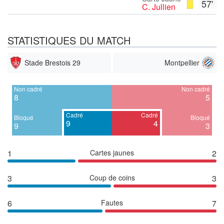
57'
C. Jullien
STATISTIQUES DU MATCH
Stade Brestois 29
Montpellier
Non cadré
Non cadré
8
5
Cadré
Cadré
Bloqué
Bloqué
9
4
9
3
1
Cartes jaunes
2
3
Coup de coins
3
6
Fautes
7