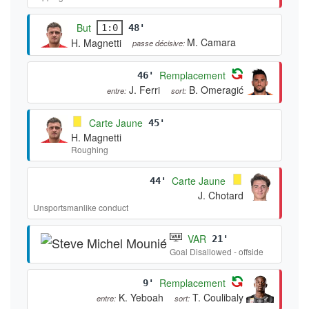
But
1:0
48'
M. Camara
H. Magnetti
passe décisive:
Remplacement
46'
J. Ferri
B. Omeragić
entre:
sort:
Carte Jaune
45'
H. Magnetti
Roughing
Carte Jaune
44'
J. Chotard
Unsportsmanlike conduct
VAR
21'
Goal Disallowed - offside
Remplacement
9'
K. Yeboah
T. Coulibaly
entre:
sort: