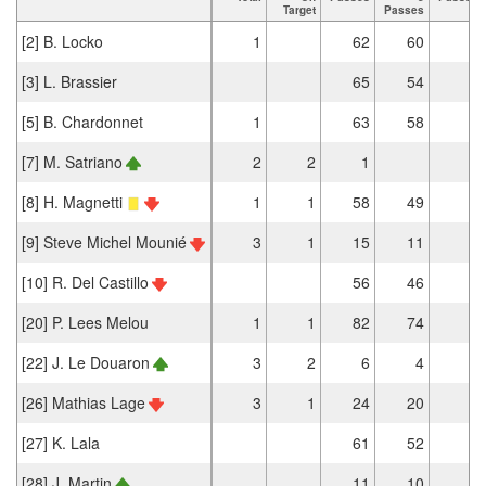
Target
Passes
[2] B. Locko
1
62
60
2
[3] L. Brassier
65
54
[5] B. Chardonnet
1
63
58
[7] M. Satriano
2
2
1
[8] H. Magnetti
1
1
58
49
1
[9] Steve Michel Mounié
3
1
15
11
[10] R. Del Castillo
56
46
6
[20] P. Lees Melou
1
1
82
74
3
[22] J. Le Douaron
3
2
6
4
[26] Mathias Lage
3
1
24
20
1
[27] K. Lala
61
52
2
[28] J. Martin
11
10
3