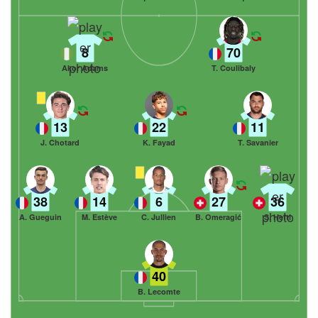
8
70
Akor Adams
T. Coulibaly
13
22
11
J. Chotard
K. Fayad
T. Savanier
38
14
6
27
36
A. Gueguin
M. Estève
C. Jullien
B. Omeragić
S. Hefti
40
B. Lecomte