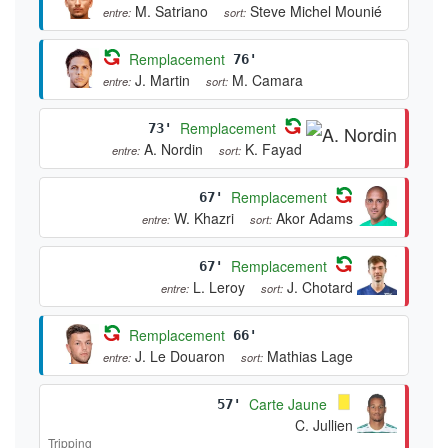
M. Satriano
Steve Michel Mounié
entre:
sort:
Remplacement
76'
J. Martin
M. Camara
entre:
sort:
Remplacement
73'
A. Nordin
K. Fayad
entre:
sort:
Remplacement
67'
W. Khazri
Akor Adams
entre:
sort:
Remplacement
67'
L. Leroy
J. Chotard
entre:
sort:
Remplacement
66'
J. Le Douaron
Mathias Lage
entre:
sort:
Carte Jaune
57'
C. Jullien
Tripping