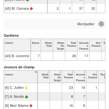
[45] M. Camara
2
1
37
32
3
Montpellier
Gardiens
Joueur
Saves
Shots
Shots
Total
Accurat
Key
Tack
Total
On
Passes
e
Passes
T
Target
Passes
[40] B. Lecomte
7
26
17
Joueurs de champ
Joueur
Shots
Shots
Total
Accurat
Key
Tackle
Total
On
Passes
e
Passes
Tota
Target
Passes
[6] C. Jullien
23
16
1
[7] A. Nordin
8
7
[8] Akor Adams
16
8