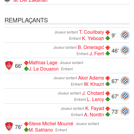
REMPLAÇANTS
T. Coulibaly
Joueur sortant
9'
K. Yeboah
Entrant
B. Omeragić
Joueur sortant
46'
J. Ferri
Entrant
Mathias Lage
Joueur sortant
66'
J. Le Douaron
Entrant
Akor Adams
Joueur sortant
67'
W. Khazri
Entrant
J. Chotard
Joueur sortant
67'
L. Leroy
Entrant
K. Fayad
Joueur sortant
73'
A. Nordin
Entrant
Steve Michel Mounié
Joueur sortant
76'
M. Satriano
Entrant