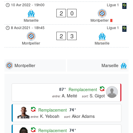
10 Avr 2022
-
19h00
Ligue 1
2
0
Marseille
Montpellier
8 Août 2021
-
18h45
Ligue 1
2
3
Montpellier
Marseille
Montpellier
Marseille
Remplacement
87'
A. Meité
S. Gigot
entre:
sort:
Remplacement
74'
K. Yeboah
Akor Adams
entre:
sort:
Remplacement
74'