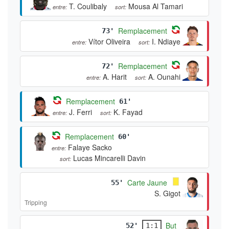
T. Coulibaly
Mousa Al Tamari
entre:
sort:
Remplacement
73'
Vítor Oliveira
I. Ndiaye
entre:
sort:
Remplacement
72'
A. Harit
A. Ounahi
entre:
sort:
Remplacement
61'
J. Ferri
K. Fayad
entre:
sort:
Remplacement
60'
Falaye Sacko
entre:
Lucas Mincarelli Davin
sort:
Carte Jaune
55'
S. Gigot
Tripping
But
52'
1:1