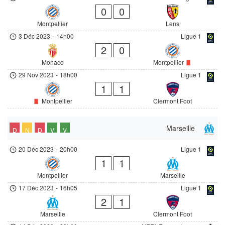
0
0
Montpellier
Lens
3 Déc 2023
-
14h00
Ligue 1
2
0
Monaco
Montpellier
29 Nov 2023
-
18h00
Ligue 1
1
1
Montpellier
Clermont Foot
Marseille
D
N
D
V
V
20 Déc 2023
-
20h00
Ligue 1
1
1
Montpellier
Marseille
17 Déc 2023
-
16h05
Ligue 1
2
1
Marseille
Clermont Foot