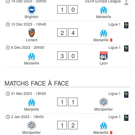
14 Déc 2023
-
20h00
UEFA Europa League
1
0
Brighton
Marseille
10 Déc 2023
-
19h45
Ligue 1
2
4
Lorient
Marseille
6 Déc 2023
-
20h00
Ligue 1
3
0
Marseille
Lyon
MATCHS FACE À FACE
31 Mar 2023
-
19h00
Ligue 1
1
1
Marseille
Montpellier
2 Jan 2023
-
18h00
Ligue 1
1
2
Montpellier
Marseille