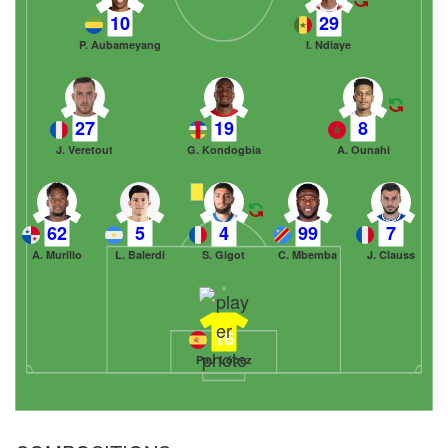
10
29
P. Aubameyang
I. Ndiaye
27
19
8
J. Veretout
G. Kondogbia
A. Ounahi
62
5
4
99
7
A. Murillo
L. Balerdi
S. Gigot
C. Mbemba
J. Clauss
16
Pau López