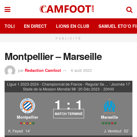
TOLI
EN DIRECT
LIONS EN CLUB
SAMUEL ETO’O FI
PUBLICITÉ
Montpellier – Marseille
par
Redaction Camfoot
6 août 2023
Ligue 1 2023-2024 - Championnat de France - Regular Season
Journée 17
|
Stade de la Mosson-Mondial 98
20 Déc 2023
-
20h00
|
1
:
1
MATCH TERMINÉ
Montpellier
Marseille
K. Fayad
14'
J. Veretout
52'