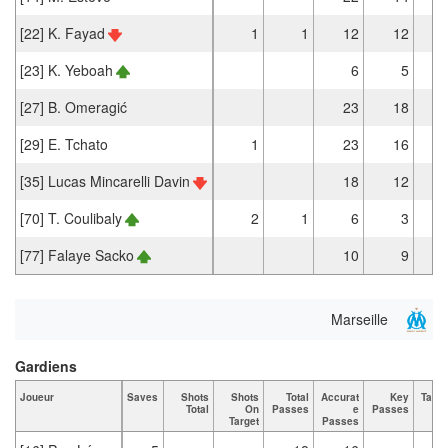
[22] K. Fayad
1
1
12
12
[23] K. Yeboah
6
5
[27] B. Omeragić
23
18
[29] E. Tchato
1
23
16
[35] Lucas Mincarelli Davin
18
12
[70] T. Coulibaly
2
1
6
3
[77] Falaye Sacko
10
9
Marseille
Gardiens
Joueur
Saves
Shots
Shots
Total
Accurat
Key
Tack
Total
On
Passes
e
Passes
To
Target
Passes