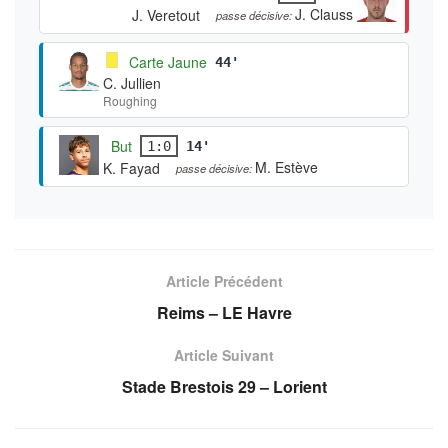
J. Clauss
J. Veretout
passe décisive:
Carte Jaune
44'
C. Jullien
Roughing
But
1:0
14'
M. Estève
K. Fayad
passe décisive:
Article Précédent
Reims – LE Havre
Article Suivant
Stade Brestois 29 – Lorient