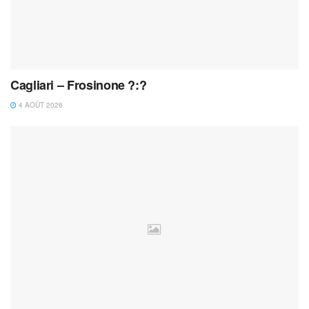
Cagliari – Frosinone ?:?
4 AOÛT 2026