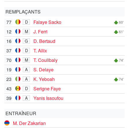
REMPLAÇANTS
77
Falaye Sacko
D
60'
12
J. Ferri
M
61'
16
D. Bertaud
G
37
T. Allix
D
70
T. Coulibaly
M
74'
19
S. Delaye
A
23
K. Yeboah
A
74'
43
Serigne Faye
D
39
Yanis Issoufou
A
ENTRAÎNEUR
M. Der Zakarian