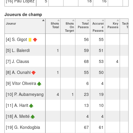
[16] Pau López
5
18
16
Joueurs de champ
Joueur
Shots
Shots
Total
Accurat
Key
Tackle
Total
On
Passes
e
Passes
Tota
Target
Passes
[4] S. Gigot
56
55
[5] L. Balerdi
1
59
51
[7] J. Clauss
68
53
4
[8] A. Ounahi
1
55
50
[9] Vítor Oliveira
6
4
[10] P. Aubameyang
4
1
23
19
[11] A. Harit
13
10
[18] A. Meité
4
4
[19] G. Kondogbia
67
61