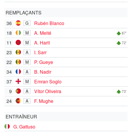
REMPLAÇANTS
36
Rubén Blanco
G
18
A. Meité
M
87'
11
A. Harit
M
72'
23
I. Sarr
A
22
P. Gueye
M
34
B. Nadir
A
37
Emran Soglo
M
9
Vítor Oliveira
A
73'
24
F. Mughe
A
ENTRAÎNEUR
G. Gattuso