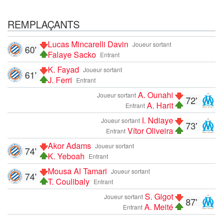
REMPLAÇANTS
Lucas Mincarelli Davin
Joueur sortant
60'
Falaye Sacko
Entrant
K. Fayad
Joueur sortant
61'
J. Ferri
Entrant
A. Ounahi
Joueur sortant
72'
A. Harit
Entrant
I. Ndiaye
Joueur sortant
73'
Vítor Oliveira
Entrant
Akor Adams
Joueur sortant
74'
K. Yeboah
Entrant
Mousa Al Tamari
Joueur sortant
74'
T. Coulibaly
Entrant
S. Gigot
Joueur sortant
87'
A. Meité
Entrant