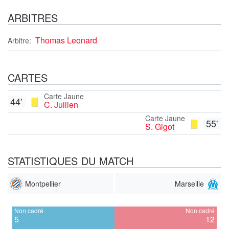
ARBITRES
Thomas Leonard
Arbitre:
CARTES
Carte Jaune
44'
C. Jullien
Carte Jaune
55'
S. Gigot
STATISTIQUES DU MATCH
Montpellier
Marseille
Non cadré
Non cadré
5
12