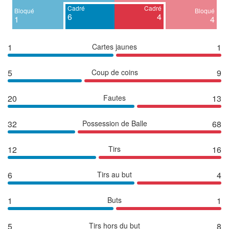
Cadré
Cadré
Bloqué
Bloqué
6
4
1
4
1
Cartes jaunes
1
5
Coup de coins
9
20
Fautes
13
32
Possession de Balle
68
12
Tirs
16
6
Tirs au but
4
1
Buts
1
5
Tirs hors du but
8