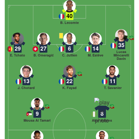
40
B. Lecomte
35
29
27
6
14
Lucas
E. Tchato
B. Omeragić
C. Jullien
M. Estève
Mincarelli
Davin
13
22
11
J. Chotard
K. Fayad
T. Savanier
9
8
Mousa Al Tamari
Akor Adams