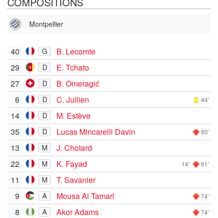
COMPOSITIONS
Montpellier
40
B. Lecomte
G
29
E. Tchato
D
27
B. Omeragić
D
6
C. Jullien
D
44'
14
M. Estève
D
35
Lucas Mincarelli Davin
D
60'
13
J. Chotard
M
22
K. Fayad
M
14'
61'
11
T. Savanier
M
9
Mousa Al Tamari
A
74'
8
Akor Adams
A
74'