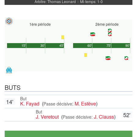
Arbitre: Thomas Leonard
Mi-temps: 1-0
|
1ère période
2ème période
15'
30'
45'
60'
75'
90'
BUTS
But
14'
K. Fayad
(
:
M. Estève
)
Passe décisive
But
52'
J. Veretout
(
J. Clauss
)
Passe décisive: