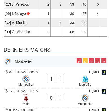
[27] J. Veretout
2
2
53
46
5
[29] I. Ndiaye
1
30
27
4
[62] A. Murillo
1
1
34
30
[99] C. Mbemba
2
68
60
DERNIERS MATCHS
Montpellier
D
N
D
D
D
20 Déc 2023
-
20h00
Ligue 1
1
1
Montpellier
Marseille
17 Déc 2023
-
14h00
Ligue 1
0
1
Metz
Montpellier
8 Déc 2023
-
20h00
Ligue 1