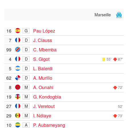
Marseille
16
Pau López
G
7
J. Clauss
D
99
C. Mbemba
D
4
S. Gigot
D
55'
87'
5
L. Balerdi
D
62
A. Murillo
D
8
A. Ounahi
M
72'
19
G. Kondogbia
M
27
J. Veretout
M
52'
29
I. Ndiaye
M
73'
10
P. Aubameyang
A