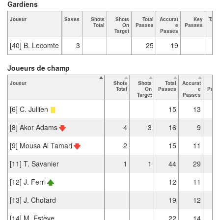
Gardiens
Joueur
Saves
Shots
Shots
Total
Accurat
Key
Tack
Total
On
Passes
e
Passes
T
Target
Passes
[40] B. Lecomte
3
25
19
Joueurs de champ
Joueur
Shots
Shots
Total
Accurat
K
Total
On
Passes
e
Pass
Target
Passes
[6] C. Jullien
15
13
[8] Akor Adams
4
3
16
9
[9] Mousa Al Tamari
2
15
11
[11] T. Savanier
1
1
44
29
[12] J. Ferri
12
11
[13] J. Chotard
19
12
[14] M. Estève
22
14