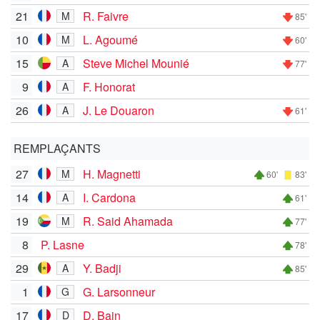
21
R. Faivre
M
85'
10
L. Agoumé
M
60'
15
Steve Michel Mounié
A
77'
9
F. Honorat
A
26
J. Le Douaron
A
61'
REMPLAÇANTS
27
H. Magnetti
M
60'
83'
14
I. Cardona
A
61'
19
R. Said Ahamada
M
77'
8
P. Lasne
78'
29
Y. Badji
A
85'
1
G. Larsonneur
G
17
D. Bain
D