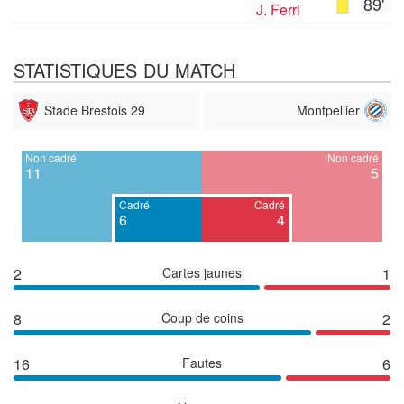
89'
J. Ferri
STATISTIQUES DU MATCH
Stade Brestois 29
Montpellier
Non cadré
Non cadré
11
5
Cadré
Cadré
6
4
2
Cartes jaunes
1
8
Coup de coins
2
16
Fautes
6