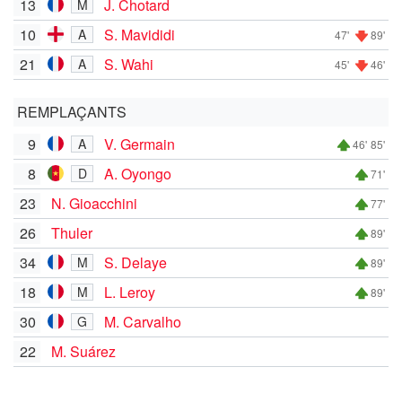
13
J. Chotard
M
10
S. Mavididi
A
47'
89'
21
S. Wahi
A
45'
46'
REMPLAÇANTS
9
V. Germain
A
46'
85'
8
A. Oyongo
D
71'
23
N. Gioacchini
77'
26
Thuler
89'
34
S. Delaye
M
89'
18
L. Leroy
M
89'
30
M. Carvalho
G
22
M. Suárez