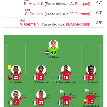
47'
S. Mavididi
(
A. Souquet
)
Passe décisive:
But
60'
S. Sambia
(
V. Germain
)
Passe décisive:
But
85'
V. Germain
(
N. Gioacchini
)
Passe décisive:
40
M. Bizot
23
2
18
3
C. Hérelle
J. Duverne
R. Pierre-Gabriel
L. Brassier
15
7
21
10
Steve Michel