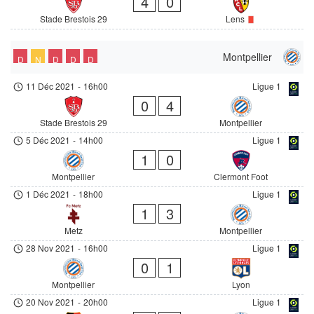
4
0
Stade Brestois 29
Lens
Montpellier
D
N
D
D
D
11 Déc 2021
-
16h00
Ligue 1
0
4
Stade Brestois 29
Montpellier
5 Déc 2021
-
14h00
Ligue 1
1
0
Montpellier
Clermont Foot
1 Déc 2021
-
18h00
Ligue 1
1
3
Metz
Montpellier
28 Nov 2021
-
16h00
Ligue 1
0
1
Montpellier
Lyon
20 Nov 2021
-
20h00
Ligue 1