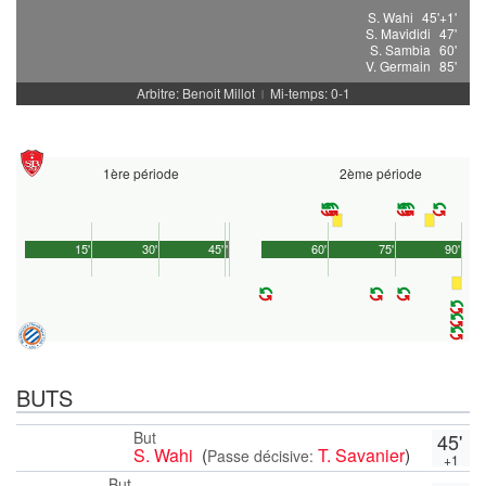
S. Wahi
45'+1'
S. Mavididi
47'
S. Sambia
60'
V. Germain
85'
Arbitre: Benoit Millot
Mi-temps: 0-1
|
1ère période
2ème période
15'
30'
45'
1'
60'
75'
90'
BUTS
But
45'
S. Wahi
(
T. Savanier
)
Passe décisive:
+1
But