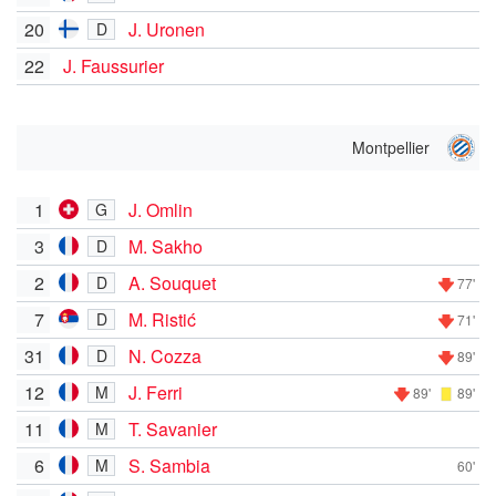
20
J. Uronen
D
22
J. Faussurier
Montpellier
1
J. Omlin
G
3
M. Sakho
D
2
A. Souquet
D
77'
7
M. Ristić
D
71'
31
N. Cozza
D
89'
12
J. Ferri
M
89'
89'
11
T. Savanier
M
6
S. Sambia
M
60'