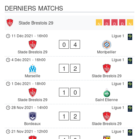
DERNIERS MATCHS
Stade Brestois 29
N
D
D
D
N
11 Déc 2021
-
16h00
Ligue 1
0
4
Stade Brestois 29
Montpellier
4 Déc 2021
-
16h00
Ligue 1
1
2
Marseille
Stade Brestois 29
1 Déc 2021
-
18h00
Ligue 1
1
0
Stade Brestois 29
Saint Etienne
28 Nov 2021
-
14h00
Ligue 1
1
2
Bordeaux
Stade Brestois 29
21 Nov 2021
-
12h00
Ligue 1