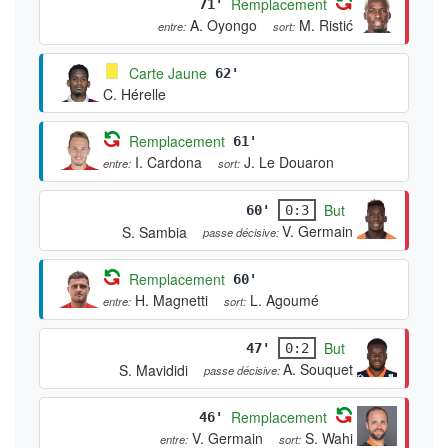
Remplacement
71'
A. Oyongo
M. Ristić
entre:
sort:
Carte Jaune
62'
C. Hérelle
Remplacement
61'
I. Cardona
J. Le Douaron
entre:
sort:
But
60'
0:3
V. Germain
S. Sambia
passe décisive:
Remplacement
60'
H. Magnetti
L. Agoumé
entre:
sort:
But
47'
0:2
A. Souquet
S. Mavididi
passe décisive:
Remplacement
46'
V. Germain
S. Wahi
entre:
sort: