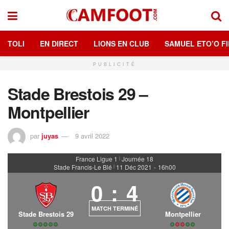
TOLI
EN DIRECT
LIONS EN CLUB
SAMUEL ETO’O FI
PUBLICITÉ
Stade Brestois 29 –
Montpellier
par
juyas
9 avril 2022
France Ligue 1
Journée 18
|
Stade Francis-Le Blé
11 Déc 2021
-
16h00
|
0
:
4
MATCH TERMINÉ
Stade Brestois 29
Montpellier