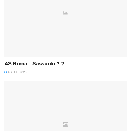
AS Roma – Sassuolo ?:?
4 AOÛT 2026