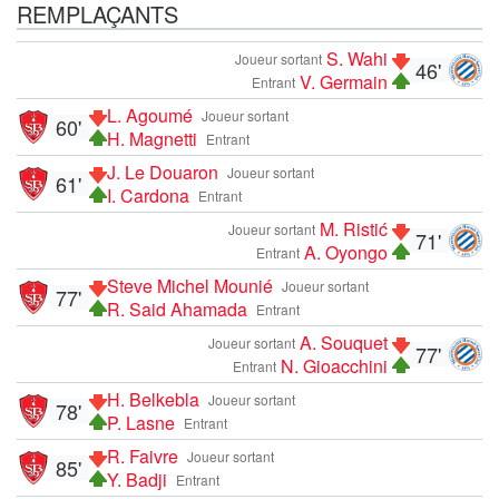
REMPLAÇANTS
S. Wahi
Joueur sortant
46'
V. Germain
Entrant
L. Agoumé
Joueur sortant
60'
H. Magnetti
Entrant
J. Le Douaron
Joueur sortant
61'
I. Cardona
Entrant
M. Ristić
Joueur sortant
71'
A. Oyongo
Entrant
Steve Michel Mounié
Joueur sortant
77'
R. Said Ahamada
Entrant
A. Souquet
Joueur sortant
77'
N. Gioacchini
Entrant
H. Belkebla
Joueur sortant
78'
P. Lasne
Entrant
R. Faivre
Joueur sortant
85'
Y. Badji
Entrant