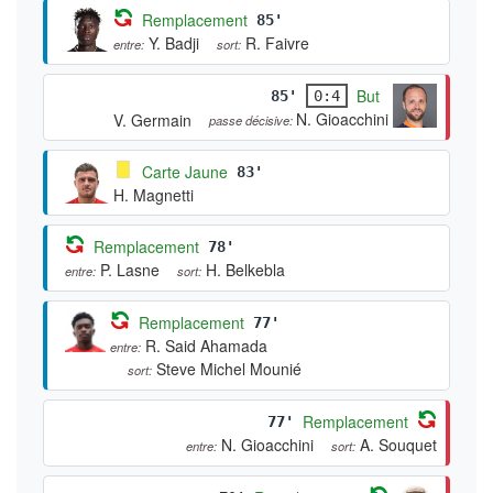
Remplacement
85'
Y. Badji
R. Faivre
entre:
sort:
But
85'
0:4
N. Gioacchini
V. Germain
passe décisive:
Carte Jaune
83'
H. Magnetti
Remplacement
78'
P. Lasne
H. Belkebla
entre:
sort:
Remplacement
77'
R. Said Ahamada
entre:
Steve Michel Mounié
sort:
Remplacement
77'
N. Gioacchini
A. Souquet
entre:
sort: