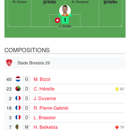
N. Cozza
M. Ristić
A. Souquet
M. Sakho
1
J. Omlin
COMPOSITIONS
Stade Brestois 29
40
M. Bizot
G
23
C. Hérelle
D
62'
2
J. Duverne
D
18
R. Pierre-Gabriel
D
3
L. Brassier
D
7
H. Belkebla
M
78'