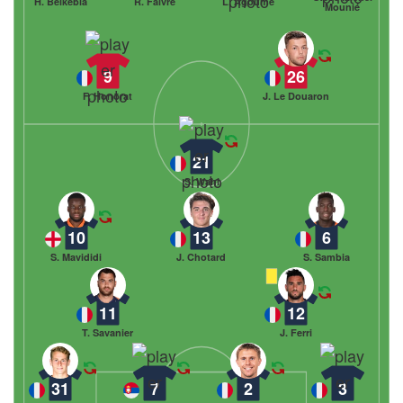
H. Belkebla
R. Faivre
L. Agoumé
Mounié
9
26
F. Honorat
J. Le Douaron
21
S. Wahi
10
13
6
S. Mavididi
J. Chotard
S. Sambia
11
12
T. Savanier
J. Ferri
31
7
2
3